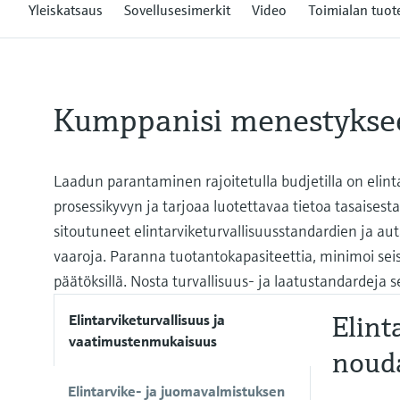
Yleiskatsaus
Sovellusesimerkit
Video
Toimialan tuot
Kumppanisi menestykse
Laadun parantaminen rajoitetulla budjetilla on elin
prosessikyvyn ja tarjoaa luotettavaa tietoa tasais
sitoutuneet elintarviketurvallisuusstandardien ja 
vaaroja. Paranna tuotantokapasiteettia, minimoi seiso
päätöksillä. Nosta turvallisuus- ja laatustandardeja
Elint
Elintarviketurvallisuus ja
vaatimustenmukaisuus
noud
Elintarvike- ja juomavalmistuksen