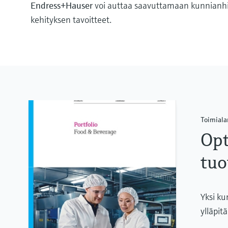
Endress+Hauser
voi auttaa saavuttamaan kunnianh
kehityksen tavoitteet.
Toimiala
Opt
tuo
Yksi k
ylläpit