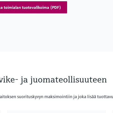
aa toimialan tuotevalikoima (PDF)
rvike- ja juomateollisuuteen
 laitoksen suorituskyvyn maksimointiin ja joka lisää tuotta