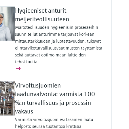
Hygieeniset anturit
meijeriteollisuuteen
Maitoteollisuuden hygieenisiin prosesseihin
suunnitellut anturimme tarjoavat korkean
mittaustarkkuuden ja luotettavuuden, tukevat
elintarviketurvallisuusvaatimusten täyttämistä
sekä auttavat optimoimaan laitteiden
tehokkuutta.
Virvoitusjuomien
laadunvalvonta: varmista 100
%:n turvallisuus ja prosessin
vakaus
Varmista virvoitusjuomiesi tasainen laatu
helposti: seuraa tuotantosi kriittisiä