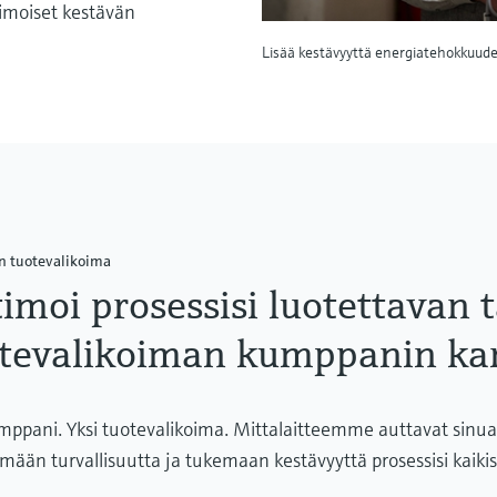
Raaka-aineiden varastointi
imoiset kestävän
Raaka-ainekustannusten nousun myötä raaka-
Lisää kestävyyttä energiatehokkuude
aineiden seuranta saa uuden merkityksen.
Inline-prosessimittaus voi auttaa välttämään
tappioita ja lisäämään tuottavuutta.
Hygieeniset anturit
meijeriteollisuuteen
n tuotevalikoima
Maitoteollisuuden hygieenisiin prosesseihin
imoi prosessisi luotettavan 
suunnitellut anturimme tarjoavat korkean
mittaustarkkuuden ja luotettavuuden, tukevat
tevalikoiman kumppanin ka
elintarviketurvallisuusvaatimusten täyttämistä
sekä auttavat optimoimaan laitteiden
tehokkuutta.
umppani. Yksi tuotevalikoima. Mittalaitteemme auttavat sin
ämään turvallisuutta ja tukemaan kestävyyttä prosessisi kaikis