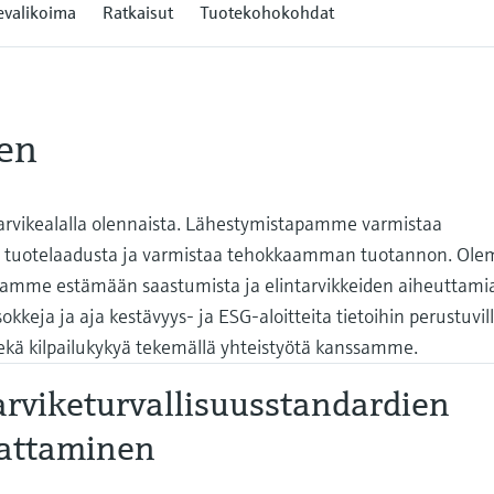
evalikoima
Ratkaisut
Tuotekohokohdat
en
tarvikealalla olennaista. Lähestymistapamme varmistaa
esta tuotelaadusta ja varmistaa tehokkaamman tuotannon. Ol
autamme estämään saastumista ja elintarvikkeiden aiheuttami
kkeja ja aja kestävyys- ja ESG-aloitteita tietoihin perustuvil
 sekä kilpailukykyä tekemällä yhteistyötä kanssamme.
arviketurvallisuusstandardien
attaminen