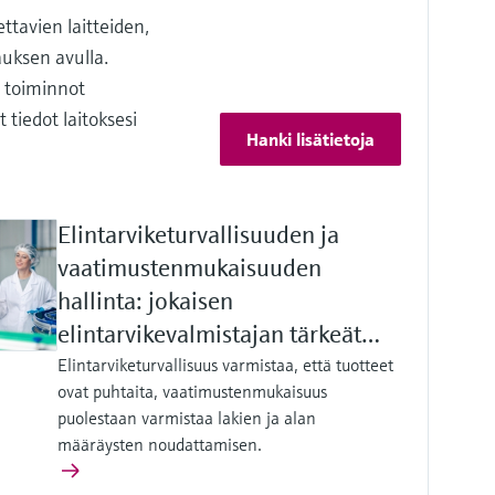
ttavien laitteiden,
uksen avulla.
 toiminnot
 tiedot laitoksesi
Hanki lisätietoja
Elintarviketurvallisuuden ja
vaatimustenmukaisuuden
hallinta: jokaisen
elintarvikevalmistajan tärkeät
perusasiat
Elintarviketurvallisuus varmistaa, että tuotteet
ovat puhtaita, vaatimustenmukaisuus
puolestaan varmistaa lakien ja alan
määräysten noudattamisen.