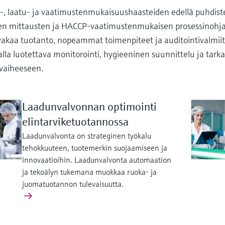
-, laatu- ja vaatimustenmukaisuushaasteiden edellä puhdiste
ien mittausten ja HACCP-vaatimustenmukaisen prosessinohja
vakaa tuotanto, nopeammat toimenpiteet ja auditointivalmiit
lla luotettava monitorointi, hygieeninen suunnittelu ja tarkat
 vaiheeseen.
Laadunvalvonnan optimointi
elintarviketuotannossa
Laadunvalvonta on strateginen työkalu
tehokkuuteen, tuotemerkin suojaamiseen ja
innovaatioihin. Laadunvalvonta automaation
ja tekoälyn tukemana muokkaa ruoka- ja
juomatuotannon tulevaisuutta.