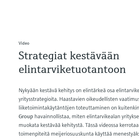
Video
Strategiat kestävään
elintarviketuotantoon
Nykyään kestävä kehitys on elintärkeä osa elintarvik
yritysstrategioita. Haastavien oikeudellisten vaatimu
liiketoimintakäytäntöjen toteuttaminen on kuitenkin
Group
havainnollistaa, miten elintarvikealan yritykset
muokata kestävää kehitystä. Tässä videossa kerrotaan
toimenpiteitä meijeriosuuskunta käyttää menestyäk