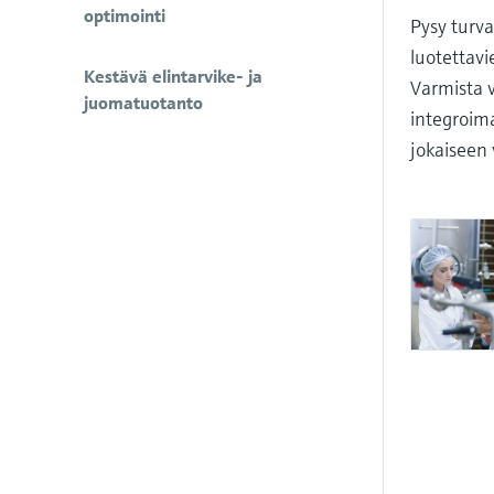
optimointi
Pysy turva
luotettav
Kestävä elintarvike- ja
Varmista 
juomatuotanto
integroima
jokaiseen