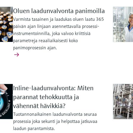
Oluen laadunvalvonta panimoilla
Varmista tasainen ja laadukas oluen laatu 365
päivän ajan linjaan asennettavalla prosessi-
instrumentoinnilla, joka valvoo kriittisiä
parametreja reaaliaikaisesti koko
panimoprosessin ajan.
Inline-laadunvalvonta: Miten
parannat tehokkuutta ja
vähennät hävikkiä?
Tuotannonaikainen laadunvalvonta seuraa
prosessia joka sekunti ja helpottaa jatkuvaa
laadun parantamista.