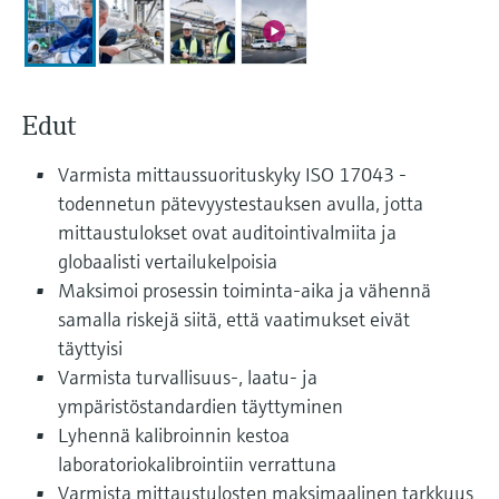
Näytä kaikki
Device Viewer
päätöksentekoa tukevan prosessin
Mikroaaltomittaus
Löydä tuotekohtaiset tiedot ja
läpinäkyvyyden ansiosta
dokumentaatio.
Memosens technology
Edut
Varaosahaku
Näytä kaikki
Löydä varaosat tuotteen juuren, tilauskoodin
Varmista mittaussuorituskyky ISO 17043 -
tai sarjanumeron perusteella.
todennetun pätevyystestauksen avulla, jotta
mittaustulokset ovat auditointivalmiita ja
globaalisti vertailukelpoisia
Maksimoi prosessin toiminta-aika ja vähennä
samalla riskejä siitä, että vaatimukset eivät
täyttyisi
Varmista turvallisuus-, laatu- ja
ympäristöstandardien täyttyminen
Lyhennä kalibroinnin kestoa
laboratoriokalibrointiin verrattuna
Varmista mittaustulosten maksimaalinen tarkkuus