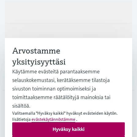
Tuotteet ja palvelut
Teollisuudenalat
Arvostamme
Asiakastuki
yksityisyyttäsi
Käytämme evästeitä parantaaksemme
Yritys
selauskokemustasi, kerätäksemme tilastoja
sivuston toiminnan optimoimiseksi ja
toimittaaksemme räätälöityjä mainoksia tai
sisältöä.
FIN
•
Suomi
Valitsemalla "Hyväksy kaikki" hyväksyt evästeiden käytön.
lisätietoja
evästekäytännöstämme
.
Hyväksy kaikki
Copyright © Endress+Hauser Group Services AG