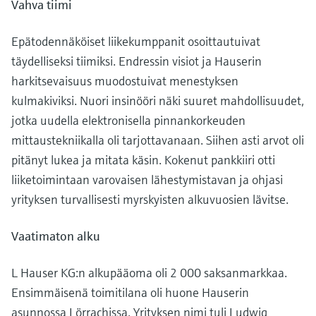
Näytä kaikki
Vahva tiimi
Device Viewer
päätöksentekoa tukevan prosessin
Mikroaaltomittaus
Löydä tuotekohtaiset tiedot ja
läpinäkyvyyden ansiosta
Epätodennäköiset liikekumppanit osoittautuivat
dokumentaatio.
täydelliseksi tiimiksi. Endressin visiot ja Hauserin
Memosens technology
harkitsevaisuus muodostuivat menestyksen
Varaosahaku
Näytä kaikki
Löydä varaosat tuotteen juuren, tilauskoodin
kulmakiviksi. Nuori insinööri näki suuret mahdollisuudet,
tai sarjanumeron perusteella.
jotka uudella elektronisella pinnankorkeuden
mittaustekniikalla oli tarjottavanaan. Siihen asti arvot oli
pitänyt lukea ja mitata käsin. Kokenut pankkiiri otti
liiketoimintaan varovaisen lähestymistavan ja ohjasi
yrityksen turvallisesti myrskyisten alkuvuosien lävitse.
Vaatimaton alku
L Hauser KG:n alkupääoma oli 2 000 saksanmarkkaa.
Ensimmäisenä toimitilana oli huone Hauserin
asunnossa Lörrachissa. Yrityksen nimi tuli Ludwig