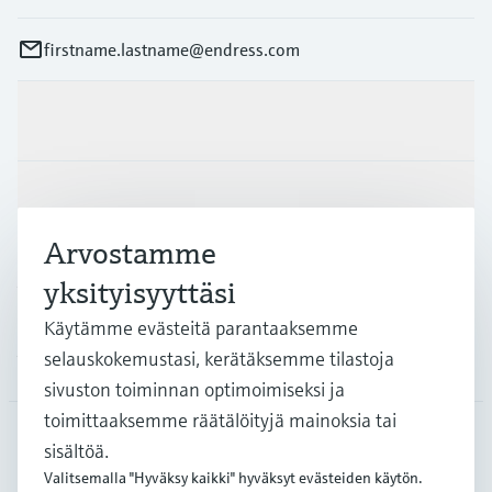
firstname.lastname@endress.com
Tuotteet ja palvelut
Teollisuudenalat
Arvostamme
Asiakastuki
yksityisyyttäsi
Käytämme evästeitä parantaaksemme
selauskokemustasi, kerätäksemme tilastoja
Yritys
sivuston toiminnan optimoimiseksi ja
toimittaaksemme räätälöityjä mainoksia tai
sisältöä.
FIN
•
Suomi
Valitsemalla "Hyväksy kaikki" hyväksyt evästeiden käytön.