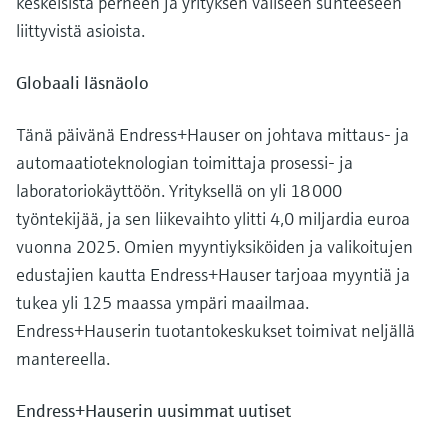
keskeisistä perheen ja yrityksen väliseen suhteeseen
liittyvistä asioista.
Globaali läsnäolo
Tänä päivänä Endress+Hauser on johtava mittaus- ja
automaatioteknologian toimittaja prosessi- ja
laboratoriokäyttöön. Yrityksellä on yli 18 000
työntekijää, ja sen liikevaihto ylitti 4,0 miljardia euroa
vuonna 2025. Omien myyntiyksiköiden ja valikoitujen
edustajien kautta Endress+Hauser tarjoaa myyntiä ja
tukea yli 125 maassa ympäri maailmaa.
Endress+Hauserin tuotantokeskukset toimivat neljällä
mantereella.
Endress+Hauserin uusimmat uutiset