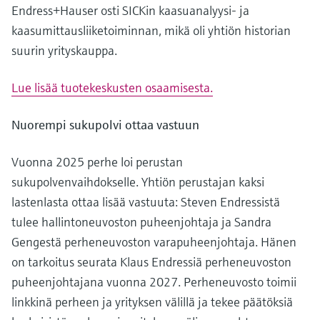
Endress+Hauser osti SICKin kaasuanalyysi- ja
kaasumittausliiketoiminnan, mikä oli yhtiön historian
suurin yrityskauppa.
Lue lisää tuotekeskusten osaamisesta.
Nuorempi sukupolvi ottaa vastuun
Vuonna 2025 perhe loi perustan
sukupolvenvaihdokselle. Yhtiön perustajan kaksi
lastenlasta ottaa lisää vastuuta: Steven Endressistä
tulee hallintoneuvoston puheenjohtaja ja Sandra
Gengestä perheneuvoston varapuheenjohtaja. Hänen
on tarkoitus seurata Klaus Endressiä perheneuvoston
puheenjohtajana vuonna 2027. Perheneuvosto toimii
linkkinä perheen ja yrityksen välillä ja tekee päätöksiä