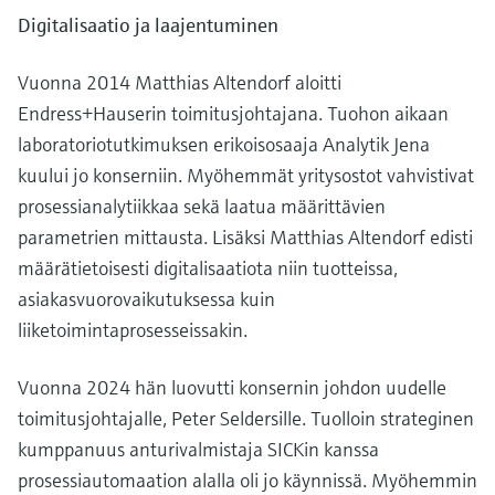
Digitalisaatio ja laajentuminen
Vuonna 2014 Matthias Altendorf aloitti
Endress+Hauserin toimitusjohtajana. Tuohon aikaan
laboratoriotutkimuksen erikoisosaaja Analytik Jena
kuului jo konserniin. Myöhemmät yritysostot vahvistivat
prosessianalytiikkaa sekä laatua määrittävien
parametrien mittausta. Lisäksi Matthias Altendorf edisti
määrätietoisesti digitalisaatiota niin tuotteissa,
asiakasvuorovaikutuksessa kuin
liiketoimintaprosesseissakin.
Vuonna 2024 hän luovutti konsernin johdon uudelle
toimitusjohtajalle, Peter Seldersille. Tuolloin strateginen
kumppanuus anturivalmistaja SICKin kanssa
prosessiautomaation alalla oli jo käynnissä. Myöhemmin