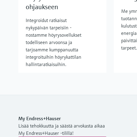
ohjaukseen
Me ymm
tuotann
Integroidut ratkaisut
kulutus
nykypäivän tarpeisiin -
energia
nostamme höyrysovellukset
päivittä
todelliseen arvoonsa ja
tarpeet.
tarjoamme kumppanuutta
integroituihin höyrykattilan
hallintaratkaisuihin.
My Endress+Hauser
Lisää tehokkuutta ja säästä arvokasta aikaa
My Endress+Hauser -tilillä!