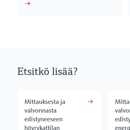
Etsitkö lisää?
Mittauksesta ja
Mitta
valvonnasta
valvo
edistyneeseen
edist
höyrykattilan
energ