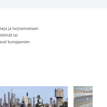
sseja ja tarjoamastaan
stelmät tai
ntavat kumppanien