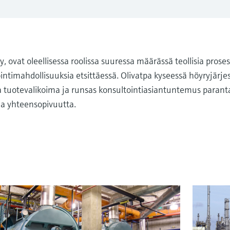
 ovat oleellisessa roolissa suuressa määrässä teollisia prose
intimahdollisuuksia etsittäessä. Olivatpa kyseessä höyryjärje
a tuotevalikoima ja runsas konsultointiasiantuntemus para
 ja yhteensopivuutta.