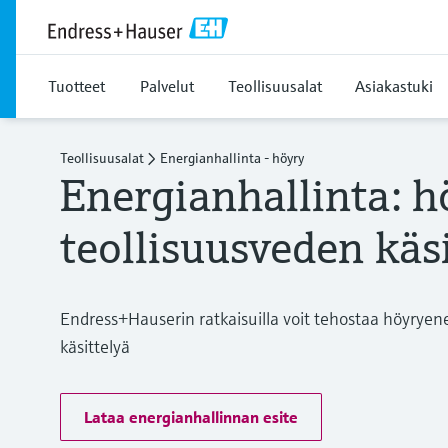
Tuotteet
Palvelut
Teollisuusalat
Asiakastuki
Teollisuusalat
Energianhallinta - höyry
Energianhallinta: h
teollisuusveden käsi
Endress+Hauserin ratkaisuilla voit tehostaa höyryen
käsittelyä
Lataa energianhallinnan esite