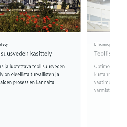
afety
Efficiency
isuusveden käsittely
Teollisen jä
s ja luotettava teollisuusveden
Optimoi teollin
ly on oleellista turvallisten ja
kustannusteho
aiden prosessien kannalta.
vaatimustenmu
varmistamiseksi