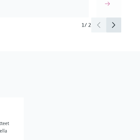
1
/
2
tteet
ella