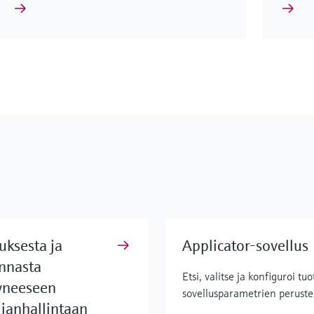
uksesta ja
Applicator-sovellus
nnasta
Etsi, valitse ja konfiguroi tuo
yneeseen
sovellusparametrien peruste
ianhallintaan