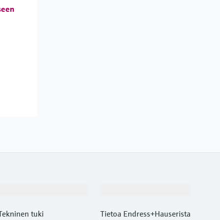
seen
Asiakastuki
Yritys
Tekninen tuki
Tietoa Endress+Hauserista