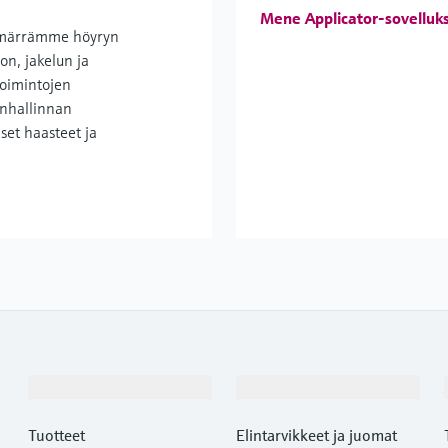
Mene Applicator-sovelluk
ärrämme höyryn
on, jakelun ja
toimintojen
nhallinnan
iset haasteet ja
Tuotteet ja palvelut
Teollisuudenalat
Tuotteet
Elintarvikkeet ja juomat