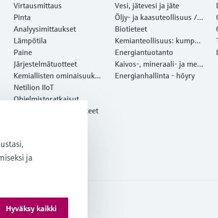
Virtausmittaus
Vesi, jätevesi ja jäte
Pinta
Öljy- ja kaasuteollisuus /
Analyysimittaukset
Marine
Biotieteet
Lämpötila
Kemianteollisuus: kumppa
Paine
ni kestävään menestyksee
Energiantuotanto
Järjestelmätuotteet
n
Kaivos-, mineraali- ja meta
Kemiallisten ominaisuuksi
lliteollisuus
Energianhallinta - höyry
en optinen analyysi
Netilion IIoT
Ohjelmistoratkaisut
Esittelyssä olevat tuotteet
Online-työkalut
Palvelut
stasi,
iseksi ja
Hyväksy kaikki
pimusehdot