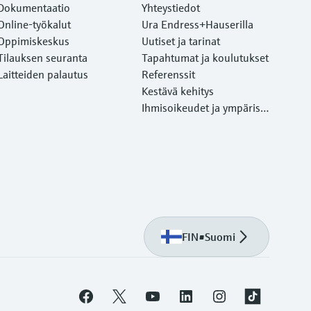
Dokumentaatio
Yhteystiedot
Online-työkalut
Ura Endress+Hauserilla
Oppimiskeskus
Uutiset ja tarinat
Tilauksen seuranta
Tapahtumat ja koulutukset
Laitteiden palautus
Referenssit
Kestävä kehitys
Ihmisoikeudet ja ympärist
önsuojelu
FIN
•
Suomi