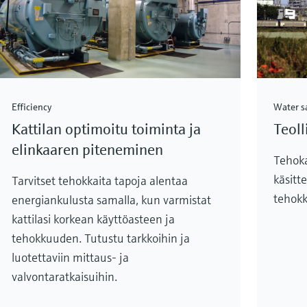
Efficiency
Water s
Kattilan optimoitu toiminta ja
Teoll
elinkaaren piteneminen
Tehoka
käsitte
Tarvitset tehokkaita tapoja alentaa
tehokk
energiankulusta samalla, kun varmistat
kattilasi korkean käyttöasteen ja
tehokkuuden. Tutustu tarkkoihin ja
luotettaviin mittaus- ja
valvontaratkaisuihin.