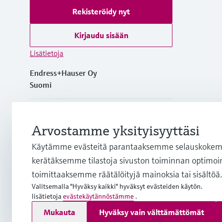
Rekisteröidy nyt
Kirjaudu sisään
Lisätietoja
Endress+Hauser Oy
Suomi
+358 20 1103 600
Arvostamme yksityisyyttäsi
info.fi@endress.com
Käytämme evästeitä parantaaksemme selauskokemu
kerätäksemme tilastoja sivuston toiminnan optimoim
firstname.lastname@endress.com
toimittaaksemme räätälöityjä mainoksia tai sisältöä.
Valitsemalla "Hyväksy kaikki" hyväksyt evästeiden käytön.
lisätietoja
evästekäytännöstämme
.
Copyright © Endress+Hauser Group Services AG
Mukauta
Hyväksy vain välttämättömät
Julkaisutiedot
Käyttöehdot
Tietosuojakäytäntö
Yleiset so