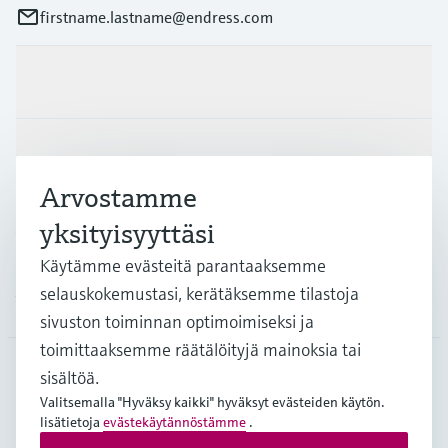
firstname.lastname@endress.com
Tuotteet ja palvelut
Teollisuudenalat
Arvostamme
yksityisyyttäsi
Asiakastuki
Käytämme evästeitä parantaaksemme
selauskokemustasi, kerätäksemme tilastoja
Yritys
sivuston toiminnan optimoimiseksi ja
toimittaaksemme räätälöityjä mainoksia tai
sisältöä.
FIN
•
Suomi
Valitsemalla "Hyväksy kaikki" hyväksyt evästeiden käytön.
lisätietoja
evästekäytännöstämme
.