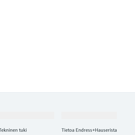
Asiakastuki
Yritys
Tekninen tuki
Tietoa Endress+Hauserista