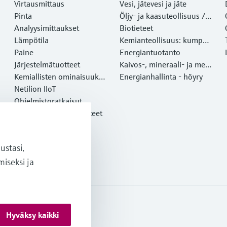
Virtausmittaus
Vesi, jätevesi ja jäte
Pinta
Öljy- ja kaasuteollisuus /
Analyysimittaukset
Marine
Biotieteet
Lämpötila
Kemianteollisuus: kumppa
Paine
ni kestävään menestyksee
Energiantuotanto
Järjestelmätuotteet
n
Kaivos-, mineraali- ja meta
Kemiallisten ominaisuuksi
lliteollisuus
Energianhallinta - höyry
en optinen analyysi
Netilion IIoT
Ohjelmistoratkaisut
Esittelyssä olevat tuotteet
Online-työkalut
Palvelut
stasi,
iseksi ja
Hyväksy kaikki
pimusehdot