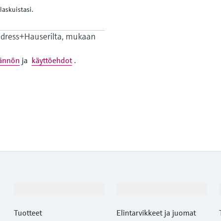
laskuistasi.
Endress+Hauserilta, mukaan
tännön
ja
käyttöehdot
.
Tuotteet ja palvelut
Teollisuudenalat
Tuotteet
Elintarvikkeet ja juomat