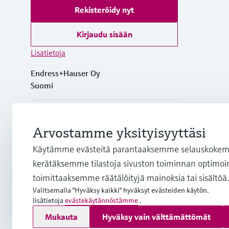
Rekisteröidy nyt
Kirjaudu sisään
Lisätietoja
Endress+Hauser Oy
Suomi
+358 20 1103 600
Arvostamme yksityisyyttäsi
info.fi@endress.com
Käytämme evästeitä parantaaksemme selauskokemu
kerätäksemme tilastoja sivuston toiminnan optimoim
firstname.lastname@endress.com
toimittaaksemme räätälöityjä mainoksia tai sisältöä.
Valitsemalla "Hyväksy kaikki" hyväksyt evästeiden käytön.
lisätietoja
evästekäytännöstämme
.
Copyright © Endress+Hauser Group Services AG
Mukauta
Hyväksy vain välttämättömät
Julkaisutiedot
Käyttöehdot
Tietosuojakäytäntö
Yleiset so