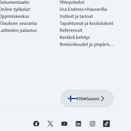
Dokumentaatio
Yhteystiedot
Online-työkalut
Ura Endress+Hauserilla
Oppimiskeskus
Uutiset ja tarinat
Tilauksen seuranta
Tapahtumat ja koulutukset
Laitteiden palautus
Referenssit
Kestävä kehitys
Ihmisoikeudet ja ympärist
önsuojelu
FIN
•
Suomi