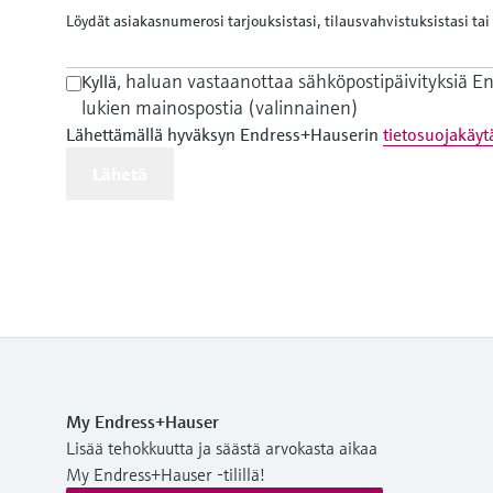
Löydät asiakasnumerosi tarjouksistasi, tilausvahvistuksistasi tai 
, haluan vastaanottaa sähköpostipäivityksiä 
Kyllä
lukien mainospostia (valinnainen)
Lähettämällä hyväksyn Endress+Hauserin
tietosuojakäy
Lähetä
My Endress+Hauser
Lisää tehokkuutta ja säästä arvokasta aikaa
My Endress+Hauser -tilillä!