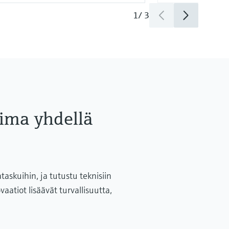
1
/
3
ima yhdellä
kuihin, ja tutustu teknisiin
aatiot lisäävät turvallisuutta,