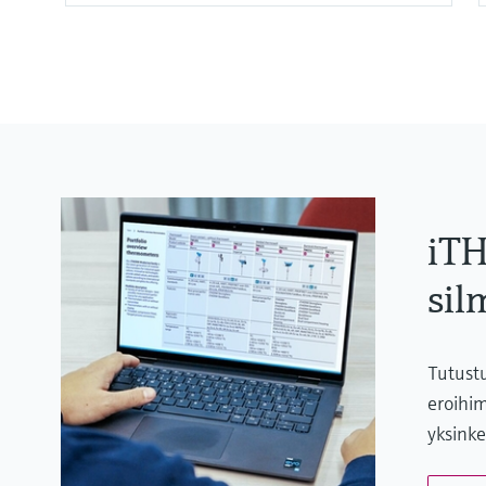
iTH
sil
Tutust
eroihim
yksinke