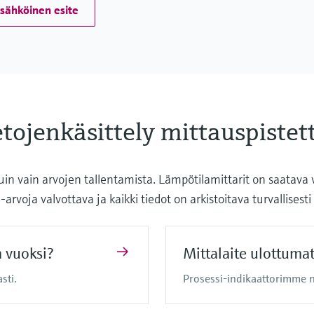
sähköinen esite
ietojenkäsittely mittauspiste
 vain arvojen tallentamista. Lämpötilamittarit on saatava vi
-arvoja valvottava ja kaikki tiedot on arkistoitava turvallises
n vuoksi?
Mittalaite ulottuma
sti.
Prosessi-indikaattorimme n