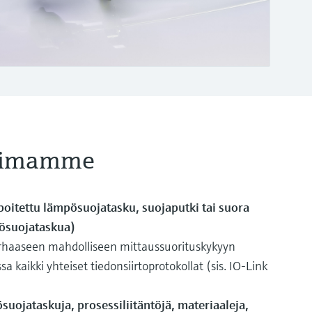
koimamme
ipoitettu lämpösuojatasku, suojaputki tai suora
pösuojataskua)
rhaaseen mahdolliseen mittaussuorituskykyyn
ssa kaikki yhteiset tiedonsiirtoprotokollat (sis. IO-Link
suojataskuja, prosessiliitäntöjä, materiaaleja,