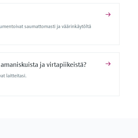
umentoivat saumattomasti ja väärinkäytöltä
lamaniskuista ja virtapiikeistä?
 laitteitasi.