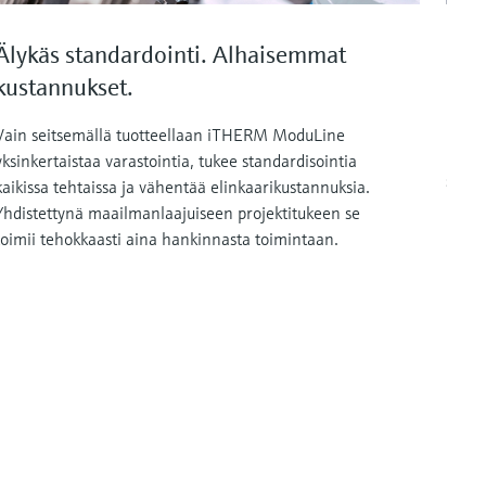
Älykäs standardointi. Alhaisemmat
Eri
kustannukset.
Devic
käytt
Vain seitsemällä tuotteellaan iTHERM ModuLine
huolt
yksinkertaistaa varastointia, tukee standardisointia
suunn
kaikissa tehtaissa ja vähentää elinkaarikustannuksia.
Yhdistettynä maailmanlaajuiseen projektitukeen se
toimii tehokkaasti aina hankinnasta toimintaan.