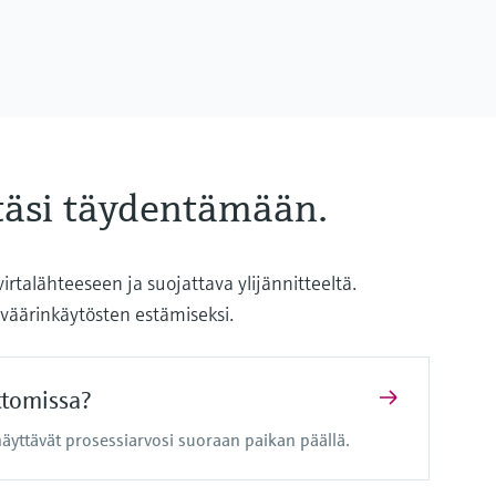
ttäsi täydentämään.
rtalähteeseen ja suojattava ylijännitteeltä.
ti väärinkäytösten estämiseksi.
ttomissa?
äyttävät prosessiarvosi suoraan paikan päällä.