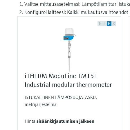
Valitse mittausasetelmasi: Lämpötilamittari istukal
Konfiguroi laitteesi: Kaikki mukautusvaihtoehdot 
F
L
E
X
iTHERM ModuLine TM151
Industrial modular thermometer
ISTUKALLINEN LÄMPÖSUOJATASKU,
metrijärjestelmä
Hinta
sisäänkirjautumisen jälkeen