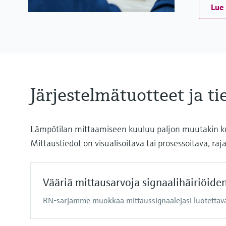
Lue 
Järjestelmätuotteet ja t
Lämpötilan mittaamiseen kuuluu paljon muutakin kuin
Mittaustiedot on visualisoitava tai prosessoitava, raja
Vääriä mittausarvoja signaalihäiriöide
RN-sarjamme muokkaa mittaussignaalejasi luotettava