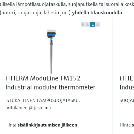
lisella lämpötilasuojataskulla, suojaputkella tai suoralla kosk
(anturi, suojasuoja, lähetin jne.)
yhdellä tilauskoodilla
.
F
L
E
X
iTHERM ModuLine TM152
iTHE
Industrial modular thermometer
Indu
ISTUKALLINEN LÄMPÖSUOJATASKU,
SUOJAP
brittiläinen järjestelmä
Hinta
sisäänkirjautumisen jälkeen
Hinta
s