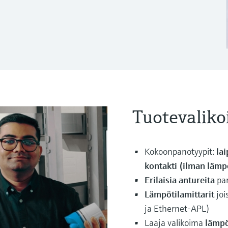
Tuotevali
Kokoonpanotyypit:
la
kontakti (ilman läm
Erilaisia antureita
pa
Lämpötilamittarit
joi
ja Ethernet-APL)
Laaja valikoima
lämpö