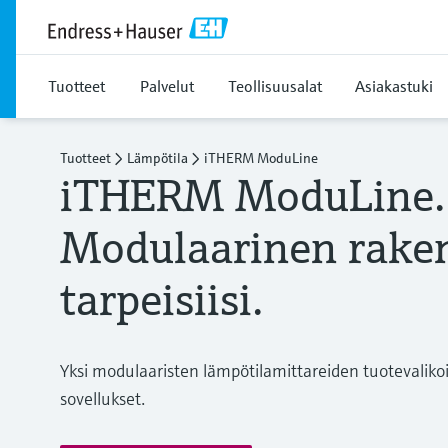
Tuotteet
Palvelut
Teollisuusalat
Asiakastuki
Tuotteet
Lämpötila
iTHERM ModuLine
iTHERM ModuLine.
Modulaarinen raken
tarpeisiisi.
Yksi modulaaristen lämpötilamittareiden tuotevaliko
sovellukset.