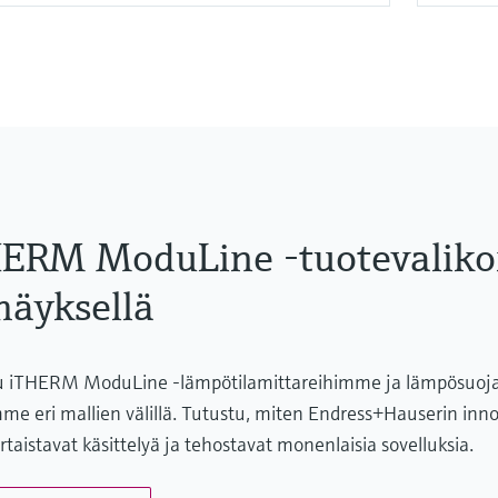
ERM ModuLine -tuotevaliko
mäyksellä
u iTHERM ModuLine -lämpötilamittareihimme ja lämpösuojatas
me eri mallien välillä. Tutustu, miten Endress+Hauserin innov
rtaistavat käsittelyä ja tehostavat monenlaisia ​​sovelluksia.