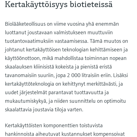
Kertakäyttöisyys biotieteissä
Biolääketeollisuus on viime vuosina yhä enemmän
luottanut joustavaan valmistukseen muuttuviin
tuotantovaatimuksiin vastaamisessa. Tämä muutos on
johtanut kertakäyttöisen teknologian kehittämiseen ja
käyttöönottoon, mikä mahdollistaa toiminnan nopean
skaalauksen kliinisistä kokeista ja pienistä eristä
tavanomaisiin suuriin, jopa 2 000 litraisiin eriin. Lisäksi
kertakäyttöteknologia on kehittynyt merkittävästi, ja
uudet järjestelmät parantavat tuottavuutta ja
mukautumiskykyä, ja niiden suunnittelu on optimoitu
skaalattavia joustavia tiloja varten.
Kertakäyttöisten komponenttien toistuvista
hankinnoista aiheutuvat kustannukset kompensoivat