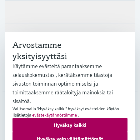
Tuotteet ja palvelut
Teollisuudenalat
Arvostamme
yksityisyyttäsi
Asiakastuki
Käytämme evästeitä parantaaksemme
selauskokemustasi, kerätäksemme tilastoja
Yritys
sivuston toiminnan optimoimiseksi ja
toimittaaksemme räätälöityjä mainoksia tai
sisältöä.
Valitsemalla "Hyväksy kaikki" hyväksyt evästeiden käytön.
FIN
•
Suomi
lisätietoja
evästekäytännöstämme
.
Hyväksy kaikki
Copyright © Endress+Hauser Group Services AG
Hyväksy vain välttämättömät