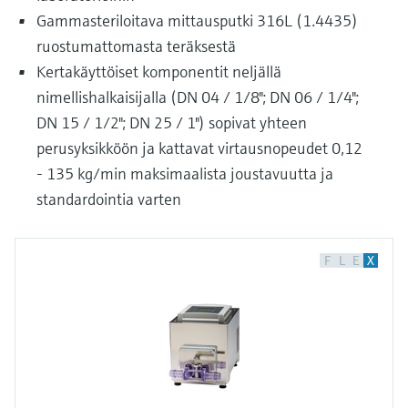
Gammasteriloitava mittausputki 316L (1.4435)
ruostumattomasta teräksestä
Kertakäyttöiset komponentit neljällä
nimellishalkaisijalla (DN 04 / 1/8"; DN 06 / 1/4";
DN 15 / 1/2"; DN 25 / 1") sopivat yhteen
perusyksikköön ja kattavat virtausnopeudet 0,12
- 135 kg/min maksimaalista joustavuutta ja
standardointia varten
F
L
E
X