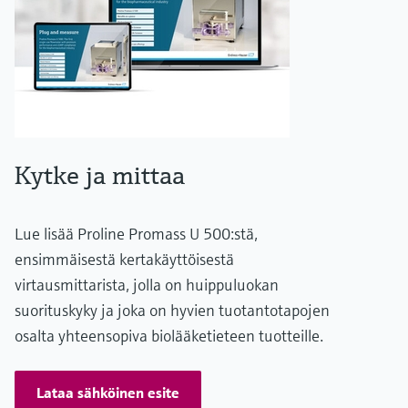
Kytke ja mittaa
Lue lisää Proline Promass U 500:stä,
ensimmäisestä kertakäyttöisestä
virtausmittarista, jolla on huippuluokan
suorituskyky ja joka on hyvien tuotantotapojen
osalta yhteensopiva biolääketieteen tuotteille.
Lataa sähköinen esite