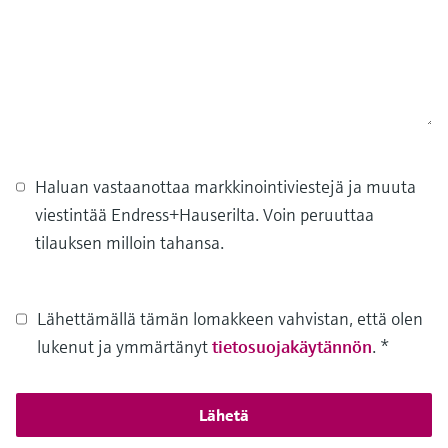
Haluan vastaanottaa markkinointiviestejä ja muuta
viestintää Endress+Hauserilta. Voin peruuttaa
tilauksen milloin tahansa.
Lähettämällä tämän lomakkeen vahvistan, että olen
lukenut ja ymmärtänyt
tietosuojakäytännön
.
*
Lähetä