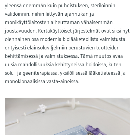
yleensä enemmän kuin puhdistuksen, steriloinnin,
validoinnin, niihin liittyvän ajanhukan ja
monikäyttölaitosten aiheuttaman vähäisemmän
joustavuuden. Kertakäyttöiset järjestelmät ovat siksi nyt
olennainen osa modernia biolääketeollista valmistusta,
erityisesti eläinsoluviljelmiin perustuvien tuotteiden
kehittämisessä ja valmistuksessa. Tämä muutos avaa
uusia mahdollisuuksia kehittyneissä hoidoissa, kuten
solu- ja geeniterapiassa, yksilöllisessä lääketieteessä ja
monoklonaalisissa vasta-aineissa.