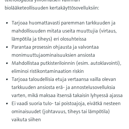
biolääketeollisuuden kertakäyttösovelluksiin:
Tarjoaa huomattavasti paremman tarkkuuden ja
mahdollisuuden mitata useita muuttujia (virtaus,
lämpötila ja tiheys) eri olosuhteissa
Parantaa prosessin ohjausta ja valvontaa
monimuuttujaominaisuuksien ansiosta
Mahdollistaa putkisteriloinnin (esim. autoklavointi),
eliminoi ristikontaminaation riskin
Tarjoaa taloudellisia etuja vertaansa vailla olevan
tarkkuuden ansiosta erä- ja annostelusovelluksia
varten, mikä maksaa itsensä takaisin lyhyessä ajassa
Ei vaadi suoria tulo- tai poistoajoja, eivätkä nesteen
ominaisuudet (johtavuus, tiheys tai lämpötila)
vaikuta siihen