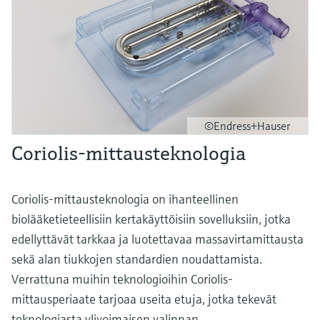
©Endress+Hauser
Coriolis-mittausteknologia
Coriolis-mittausteknologia on ihanteellinen
biolääketieteellisiin kertakäyttöisiin sovelluksiin, jotka
edellyttävät tarkkaa ja luotettavaa massavirtamittausta
sekä alan tiukkojen standardien noudattamista.
Verrattuna muihin teknologioihin Coriolis-
mittausperiaate tarjoaa useita etuja, jotka tekevät
teknologiasta ylivoimaisen valinnan