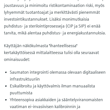
joustavuus ja minimoitu ristikontaminaation riski, myös
lyhyemmät tuotantoajat ja merkittävästi pienemmät
investointikustannukset. Lisäksi monimutkaisia ​​
puhdistus- ja sterilointiprosesseja (CIP ja SIP) ei enää
tarvita, mikä alentaa puhdistus- ja energiakustannuksia.
Käyttäjän näkökulmasta "ihanteellisessa"
kertakäyttöisessä mittalaitteessa tulisi olla seuraavat
ominaisuudet:
Saumaton integrointi olemassa olevaan digitaaliseen
infrastruktuuriin
Esikalibroitu ja käyttövalmis ilman manuaalista
puuttumista
Yhteensopiva asiakkaiden ja sääntelyviranomaisten
vaatiman ei-invasiivisen kalibroinnin ja