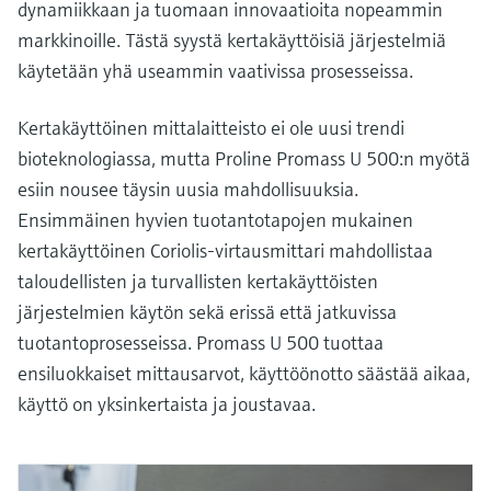
dynamiikkaan ja tuomaan innovaatioita nopeammin
markkinoille. Tästä syystä kertakäyttöisiä järjestelmiä
käytetään yhä useammin vaativissa prosesseissa.
Kertakäyttöinen mittalaitteisto ei ole uusi trendi
bioteknologiassa, mutta Proline Promass U 500:n myötä
esiin nousee täysin uusia mahdollisuuksia.
Ensimmäinen hyvien tuotantotapojen mukainen
kertakäyttöinen Coriolis-virtausmittari mahdollistaa
taloudellisten ja turvallisten kertakäyttöisten
järjestelmien käytön sekä erissä että jatkuvissa
tuotantoprosesseissa. Promass U 500 tuottaa
ensiluokkaiset mittausarvot, käyttöönotto säästää aikaa,
käyttö on yksinkertaista ja joustavaa.