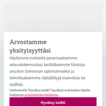
Tuotteet ja palvelut
Teollisuudenalat
Arvostamme
Asiakastuki
yksityisyyttäsi
Käytämme evästeitä parantaaksemme
selauskokemustasi, kerätäksemme tilastoja
Yritys
sivuston toiminnan optimoimiseksi ja
toimittaaksemme räätälöityjä mainoksia tai
sisältöä.
FIN
•
Suomi
Valitsemalla "Hyväksy kaikki" hyväksyt evästeiden käytön.
lisätietoja
evästekäytännöstämme
.
Hyväksy kaikki
Copyright © Endress+Hauser Group Services AG