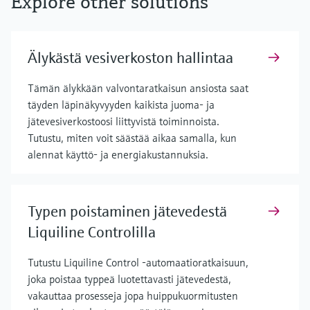
Explore other solutions
Älykästä vesiverkoston hallintaa
Tämän älykkään valvontaratkaisun ansiosta saat
täyden läpinäkyvyyden kaikista juoma- ja
jätevesiverkostoosi liittyvistä toiminnoista.
Tutustu, miten voit säästää aikaa samalla, kun
alennat käyttö- ja energiakustannuksia.
Typen poistaminen jätevedestä
Liquiline Controlilla
Tutustu Liquiline Control -automaatioratkaisuun,
joka poistaa typpeä luotettavasti jätevedestä,
vakauttaa prosesseja jopa huippukuormitusten