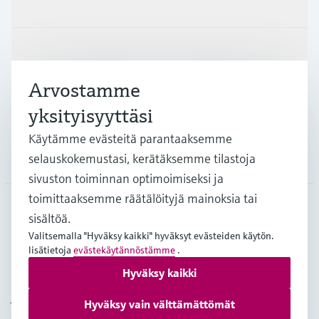
Tuotteet ja palvelut
Teollisuudenalat
Arvostamme
Asiakastuki
yksityisyyttäsi
Käytämme evästeitä parantaaksemme
Yritys
selauskokemustasi, kerätäksemme tilastoja
sivuston toiminnan optimoimiseksi ja
toimittaaksemme räätälöityjä mainoksia tai
sisältöä.
FIN
•
Suomi
Valitsemalla "Hyväksy kaikki" hyväksyt evästeiden käytön.
lisätietoja
evästekäytännöstämme
.
Hyväksy kaikki
Copyright © Endress+Hauser Group Services AG
Julkaisutiedot
Käyttöehdot
Tietosuojakäytäntö
Hyväksy vain välttämättömät
Yleiset sopimusehdot