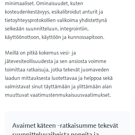
minimaaliset. Ominaisuudet, kuten
kosteudenkestävyys, esikalibroidut anturit ja
tietoyhteysprotokollien valikoima yhdistettynä
selkeään suunnitteluun, integrointiin,
käyttöönottoon, käyttöön ja kunnossapitoon.
Meillä on pitkä kokemus vesi- ja
jätevesiteollisuudesta ja sen ansiosta voimme
toimittaa ratkaisuja, jotka tekevät juomaveden
laadun mittauksesta luotettavaa ja helppoa sekä
valmistavat sinut täyttämään ja ylittämään alan
muuttuvat vaatimustenmukaisuusvaatimukset.
Avaimet käteen -ratkaisumme tekevät
suunnitteluvaiheista nopeita ja