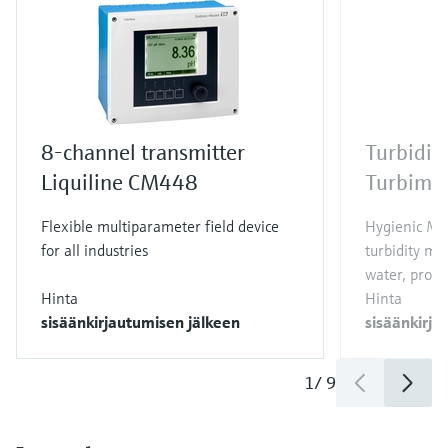
8-channel transmitter
Turbidit
Liquiline CM448
Turbima
Flexible multiparameter field device
Hygienic Me
for all industries
turbidity me
water, proces
Hinta
Hinta
sisäänkirjautumisen jälkeen
sisäänkirja
1
/
9