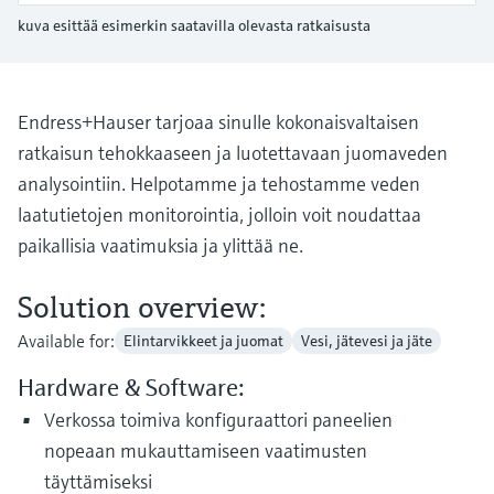
Näytä kaikki
Device Viewer
päätöksentekoa tukevan prosessin
kuva esittää esimerkin saatavilla olevasta ratkaisusta
Mikroaaltomittaus
Löydä tuotekohtaiset tiedot ja
läpinäkyvyyden ansiosta
dokumentaatio.
Memosens technology
Endress+Hauser tarjoaa sinulle kokonaisvaltaisen
Varaosahaku
ratkaisun tehokkaaseen ja luotettavaan juomaveden
Näytä kaikki
Löydä varaosat tuotteen juuren, tilauskoodin
tai sarjanumeron perusteella.
analysointiin. Helpotamme ja tehostamme veden
laatutietojen monitorointia, jolloin voit noudattaa
paikallisia vaatimuksia ja ylittää ne.
Solution overview:
Available for:
Elintarvikkeet ja juomat
Vesi, jätevesi ja jäte
Hardware & Software:
Verkossa toimiva konfiguraattori paneelien
nopeaan mukauttamiseen vaatimusten
täyttämiseksi