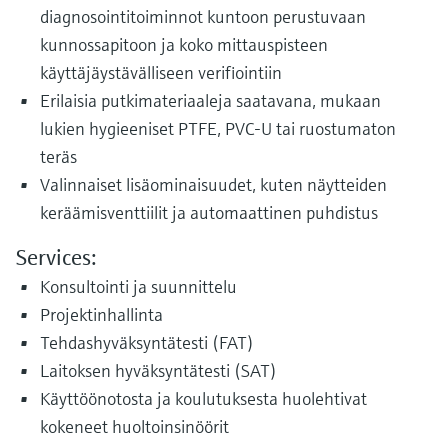
diagnosointitoiminnot kuntoon perustuvaan
kunnossapitoon ja koko mittauspisteen
käyttäjäystävälliseen verifiointiin
Erilaisia putkimateriaaleja saatavana, mukaan
lukien hygieeniset PTFE, PVC-U tai ruostumaton
teräs
Valinnaiset lisäominaisuudet, kuten näytteiden
keräämisventtiilit ja automaattinen puhdistus
Services:
Konsultointi ja suunnittelu
Projektinhallinta
Tehdashyväksyntätesti (FAT)
Laitoksen hyväksyntätesti (SAT)
Käyttöönotosta ja koulutuksesta huolehtivat
kokeneet huoltoinsinöörit