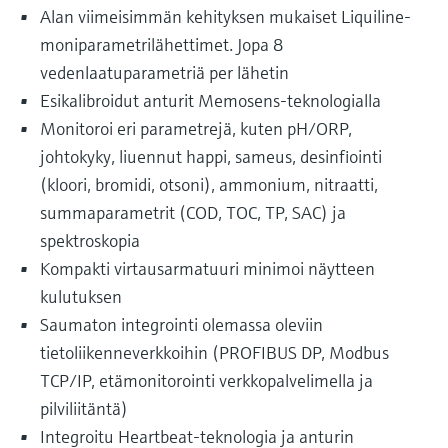
Alan viimeisimmän kehityksen mukaiset Liquiline-
moniparametrilähettimet. Jopa 8
vedenlaatuparametriä per lähetin
Esikalibroidut anturit Memosens-teknologialla
Monitoroi eri parametrejä, kuten pH/ORP,
johtokyky, liuennut happi, sameus, desinfiointi
(kloori, bromidi, otsoni), ammonium, nitraatti,
summaparametrit (COD, TOC, TP, SAC) ja
spektroskopia
Kompakti virtausarmatuuri minimoi näytteen
kulutuksen
Saumaton integrointi olemassa oleviin
tietoliikenneverkkoihin (PROFIBUS DP, Modbus
TCP/IP, etämonitorointi verkkopalvelimella ja
pilviliitäntä)
Integroitu Heartbeat-teknologia ja anturin