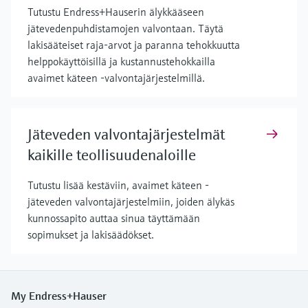
Tutustu Endress+Hauserin älykkääseen
jätevedenpuhdistamojen valvontaan. Täytä
lakisääteiset raja-arvot ja paranna tehokkuutta
helppokäyttöisillä ja kustannustehokkailla
avaimet käteen -valvontajärjestelmillä.
Jäteveden valvontajärjestelmät
kaikille teollisuudenaloille
Tutustu lisää kestäviin, avaimet käteen -
jäteveden valvontajärjestelmiin, joiden älykäs
kunnossapito auttaa sinua täyttämään
sopimukset ja lakisäädökset.
My Endress+Hauser