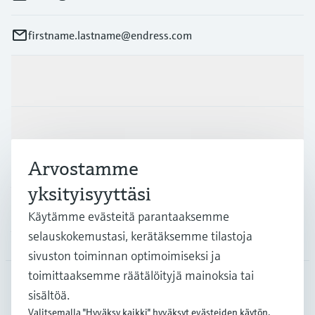
firstname.lastname@endress.com
Tuotteet ja palvelut
Teollisuudenalat
Arvostamme
Asiakastuki
yksityisyyttäsi
Käytämme evästeitä parantaaksemme
selauskokemustasi, kerätäksemme tilastoja
Yritys
sivuston toiminnan optimoimiseksi ja
toimittaaksemme räätälöityjä mainoksia tai
sisältöä.
FIN
•
Suomi
Valitsemalla "Hyväksy kaikki" hyväksyt evästeiden käytön.