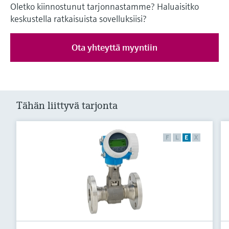
Oletko kiinnostunut tarjonnastamme? Haluaisitko
keskustella ratkaisuista sovelluksiisi?
Ota yhteyttä myyntiin
Tähän liittyvä tarjonta
F
L
E
X