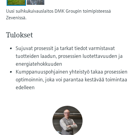
Näytä kaikki
Device Viewer
päätöksentekoa tukevan prosessin
Mikroaaltomittaus
Uusi suihkukuivauslaitos DMK Groupin toimipisteessä
Löydä tuotekohtaiset tiedot ja
läpinäkyvyyden ansiosta
Zevenissä.
dokumentaatio.
Memosens technology
Tulokset
Varaosahaku
Näytä kaikki
Löydä varaosat tuotteen juuren, tilauskoodin
Sujuvat prosessit ja tarkat tiedot varmistavat
tai sarjanumeron perusteella.
tuotteiden laadun, prosessien luotettavuuden ja
energiatehokkuuden
Kumppanuuspohjainen yhteistyö takaa prosessien
optimoinnin, joka voi parantaa kestävää toimintaa
edelleen