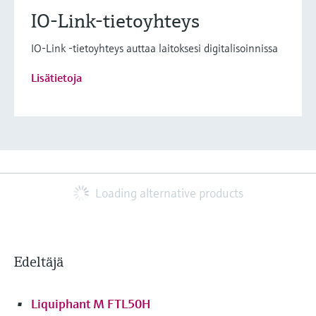
IO-Link-tietoyhteys
IO-Link -tietoyhteys auttaa laitoksesi digitalisoinnissa
Lisätietoja
Loading alternative products
Edeltäjä
Liquiphant M FTL50H