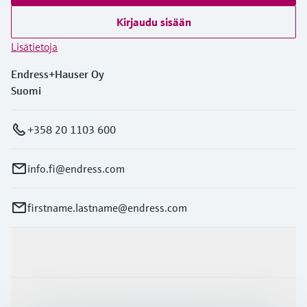
Kirjaudu sisään
Lisätietoja
Endress+Hauser Oy
Suomi
+358 20 1103 600
info.fi@endress.com
firstname.lastname@endress.com
Tuotteet ja palvelut
Teollisuudenalat