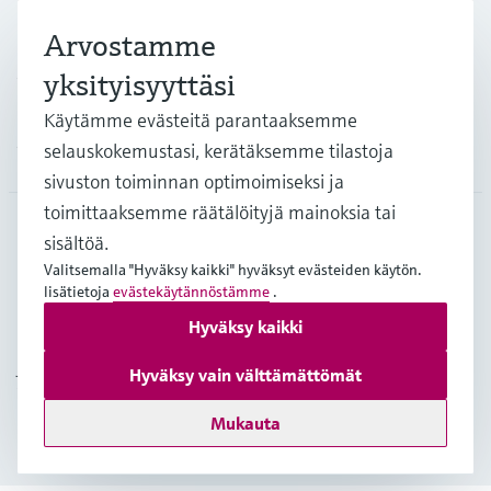
Arvostamme
Asiakastuki
yksityisyyttäsi
Käytämme evästeitä parantaaksemme
selauskokemustasi, kerätäksemme tilastoja
Yritys
sivuston toiminnan optimoimiseksi ja
toimittaaksemme räätälöityjä mainoksia tai
sisältöä.
FIN
•
Suomi
Valitsemalla "Hyväksy kaikki" hyväksyt evästeiden käytön.
lisätietoja
evästekäytännöstämme
.
Hyväksy kaikki
Copyright © Endress+Hauser Group Services AG
Julkaisutiedot
Käyttöehdot
Tietosuojakäytäntö
Hyväksy vain välttämättömät
Yleiset sopimusehdot
Mukauta