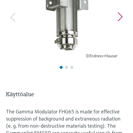
Näytä kaikki
Device Viewer
päätöksentekoa tukevan prosessin
Mikroaaltomittaus
Löydä tuotekohtaiset tiedot ja
läpinäkyvyyden ansiosta
dokumentaatio.
Memosens technology
Varaosahaku
Näytä kaikki
Löydä varaosat tuotteen juuren, tilauskoodin
tai sarjanumeron perusteella.
©Endress+Hauser
Käyttöalue
The Gamma Modulator FHG65 is made for effective
suppression of background and extraneous radiation
(e. g. from non-destructive materials testing). The
Gammapilot FMG50 can separate useful signals from