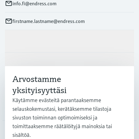
info.fi@endress.com
firstname.lastname@endress.com
Tuotteet ja palvelut
Teollisuudenalat
Arvostamme
Asiakastuki
yksityisyyttäsi
Käytämme evästeitä parantaaksemme
selauskokemustasi, kerätäksemme tilastoja
Yritys
sivuston toiminnan optimoimiseksi ja
toimittaaksemme räätälöityjä mainoksia tai
sisältöä.