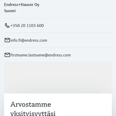
Endress+Hauser Oy
Suomi
+358 20 1103 600
info.fi@endress.com
firstname.lastname@endress.com
Tuotteet ja palvelut
Teollisuudenalat
Arvostamme
Asiakastuki
yksityisyyttäsi