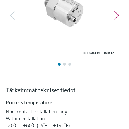
Näytä kaikki
Device Viewer
päätöksentekoa tukevan prosessin
Mikroaaltomittaus
Löydä tuotekohtaiset tiedot ja
läpinäkyvyyden ansiosta
dokumentaatio.
Memosens technology
Varaosahaku
Näytä kaikki
Löydä varaosat tuotteen juuren, tilauskoodin
tai sarjanumeron perusteella.
©Endress+Hauser
Tärkeimmät tekniset tiedot
Process temperature
Non-contact installation: any
Within installation:
-20°C ... +60°C (-4°F ... +140°F)