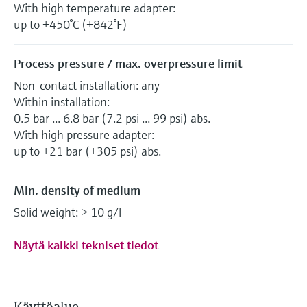
With high temperature adapter:
up to +450°C (+842°F)
Process pressure / max. overpressure limit
Non-contact installation: any
Within installation:
0.5 bar ... 6.8 bar (7.2 psi ... 99 psi) abs.
With high pressure adapter:
up to +21 bar (+305 psi) abs.
Min. density of medium
Solid weight: > 10 g/l
Näytä kaikki tekniset tiedot
Käyttöalue