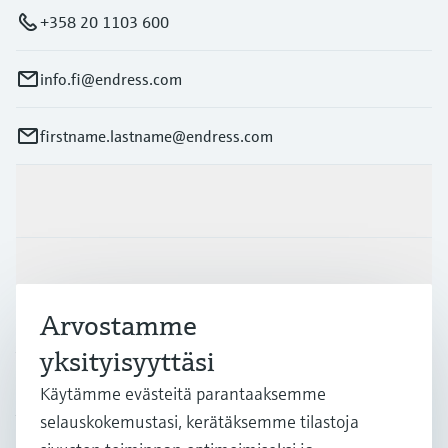
+358 20 1103 600
info.fi@endress.com
firstname.lastname@endress.com
Tuotteet ja palvelut
Teollisuudenalat
Arvostamme
Asiakastuki
yksityisyyttäsi
Käytämme evästeitä parantaaksemme
Yritys
selauskokemustasi, kerätäksemme tilastoja