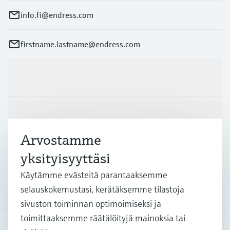
info.fi@endress.com
firstname.lastname@endress.com
Tuotteet ja palvelut
Teollisuudenalat
Arvostamme
Asiakastuki
yksityisyyttäsi
Käytämme evästeitä parantaaksemme
selauskokemustasi, kerätäksemme tilastoja
Yritys
sivuston toiminnan optimoimiseksi ja
toimittaaksemme räätälöityjä mainoksia tai