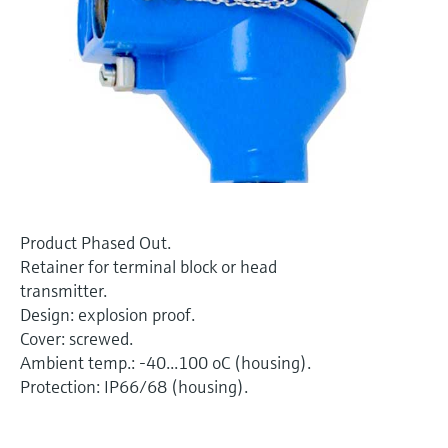
Näytä kaikki
Device Viewer
päätöksentekoa tukevan prosessin
Mikroaaltomittaus
Löydä tuotekohtaiset tiedot ja
läpinäkyvyyden ansiosta
dokumentaatio.
Memosens technology
Varaosahaku
Näytä kaikki
Löydä varaosat tuotteen juuren, tilauskoodin
tai sarjanumeron perusteella.
Product Phased Out.
Retainer for terminal block or head
transmitter.
Design: explosion proof.
Cover: screwed.
Ambient temp.: -40...100 oC (housing).
Protection: IP66/68 (housing).