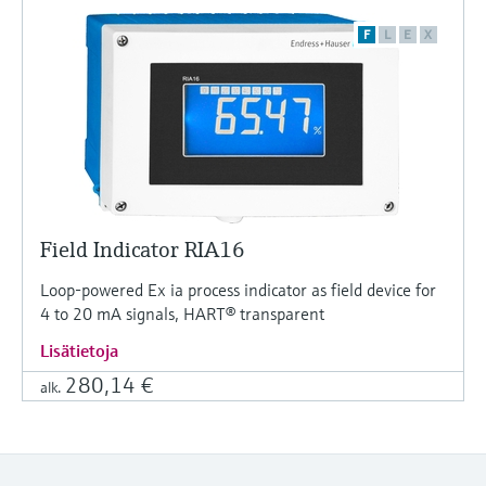
F
L
E
X
Field Indicator RIA16
Loop-powered Ex ia process indicator as field device for
4 to 20 mA signals, HART® transparent
Lisätietoja
280,14 €
alk.