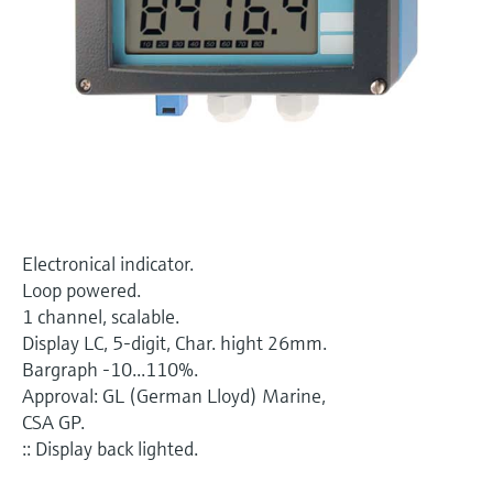
Näytä kaikki
Device Viewer
päätöksentekoa tukevan prosessin
Mikroaaltomittaus
Löydä tuotekohtaiset tiedot ja
läpinäkyvyyden ansiosta
dokumentaatio.
Memosens technology
Varaosahaku
Näytä kaikki
Löydä varaosat tuotteen juuren, tilauskoodin
tai sarjanumeron perusteella.
Electronical indicator.
Loop powered.
1 channel, scalable.
Display LC, 5-digit, Char. hight 26mm.
Bargraph -10...110%.
Approval: GL (German Lloyd) Marine,
CSA GP.
:: Display back lighted.