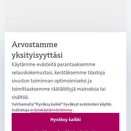
Tuotteet ja palvelut
Teollisuudenalat
Arvostamme
Asiakastuki
yksityisyyttäsi
Käytämme evästeitä parantaaksemme
Yritys
selauskokemustasi, kerätäksemme tilastoja
sivuston toiminnan optimoimiseksi ja
toimittaaksemme räätälöityjä mainoksia tai
sisältöä.
FIN
•
Suomi
Valitsemalla "Hyväksy kaikki" hyväksyt evästeiden käytön.
lisätietoja
evästekäytännöstämme
.
Hyväksy kaikki
Copyright © Endress+Hauser Group Services AG
Julkaisutiedot
Käyttöehdot
Tietosuojakäytäntö