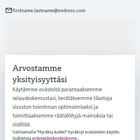
firstname.lastname@endress.com
Tuotteet ja palvelut
Teollisuudenalat
Arvostamme
Asiakastuki
yksityisyyttäsi
Käytämme evästeitä parantaaksemme
selauskokemustasi, kerätäksemme tilastoja
Yritys
sivuston toiminnan optimoimiseksi ja
toimittaaksemme räätälöityjä mainoksia tai
sisältöä.
FIN
•
Suomi
Valitsemalla "Hyväksy kaikki" hyväksyt evästeiden käytön.
lisätietoja
evästekäytännöstämme
.