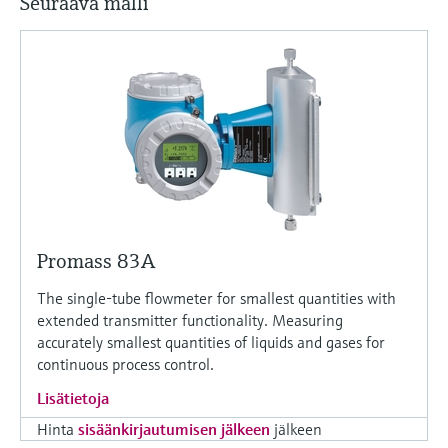
Seuraava malli
Näytä kaikki
Device Viewer
päätöksentekoa tukevan prosessin
Mikroaaltomittaus
Löydä tuotekohtaiset tiedot ja
läpinäkyvyyden ansiosta
dokumentaatio.
Memosens technology
Varaosahaku
Näytä kaikki
Löydä varaosat tuotteen juuren, tilauskoodin
tai sarjanumeron perusteella.
Promass 83A
The single-tube flowmeter for smallest quantities with
extended transmitter functionality. Measuring
accurately smallest quantities of liquids and gases for
continuous process control.
Lisätietoja
Hinta
sisäänkirjautumisen jälkeen
jälkeen