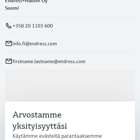
Endress+Hauser Oy
Suomi
+358 20 1103 600
info.fi@endress.com
firstname.lastname@endress.com
Tuotteet ja palvelut
Teollisuudenalat
Arvostamme
yksityisyyttäsi
Asiakastuki
Käytämme evästeitä parantaaksemme