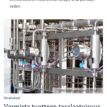
veden.
©Rotkaeppchen-MUMM
Oivallukset
Varmista tuotteen tasalaatuisuus