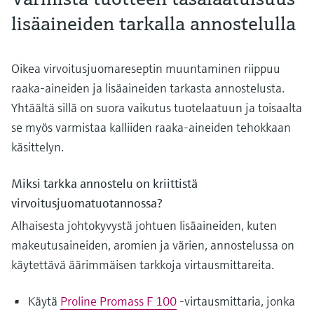
lisäaineiden tarkalla annostelulla
Oikea virvoitusjuomareseptin muuntaminen riippuu
raaka-aineiden ja lisäaineiden tarkasta annostelusta.
Yhtäältä sillä on suora vaikutus tuotelaatuun ja toisaalta
se myös varmistaa kalliiden raaka-aineiden tehokkaan
käsittelyn.
Miksi tarkka annostelu on kriittistä
virvoitusjuomatuotannossa?
Alhaisesta johtokyvystä johtuen lisäaineiden, kuten
makeutusaineiden, aromien ja värien, annostelussa on
käytettävä äärimmäisen tarkkoja virtausmittareita.
Käytä
Proline Promass F 100
-virtausmittaria, jonka