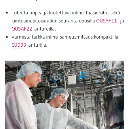
Toteuta nopea ja luotettava inline-faasierotus sekä
kiintoainepitoisuuden seuranta optisilla
OUSAF11
- ja
OUSAF22
-antureilla.
Varmista tarkka inline-sameusmittaus kompaktilla
CUD33
-anturilla.