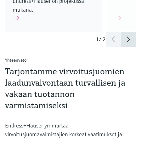
Endress+Hauser on projektissa
mukana.
1
/
2
Yhteenveto
Tarjontamme virvoitusjuomien
laadunvalvontaan turvallisen ja
vakaan tuotannon
varmistamiseksi
Endress+Hauser ymmärtää
virvoitusjuomavalmistajien korkeat vaatimukset ja