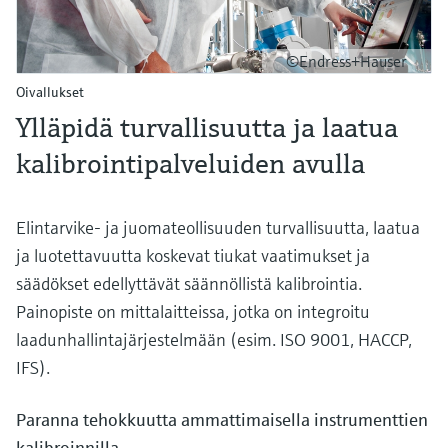
©Endress+Hauser
Oivallukset
Ylläpidä turvallisuutta ja laatua
kalibrointipalveluiden avulla
Elintarvike- ja juomateollisuuden turvallisuutta, laatua
ja luotettavuutta koskevat tiukat vaatimukset ja
säädökset edellyttävät säännöllistä kalibrointia.
Painopiste on mittalaitteissa, jotka on integroitu
laadunhallintajärjestelmään (esim. ISO 9001, HACCP,
IFS).
Paranna tehokkuutta ammattimaisella instrumenttien
kalibroinnilla