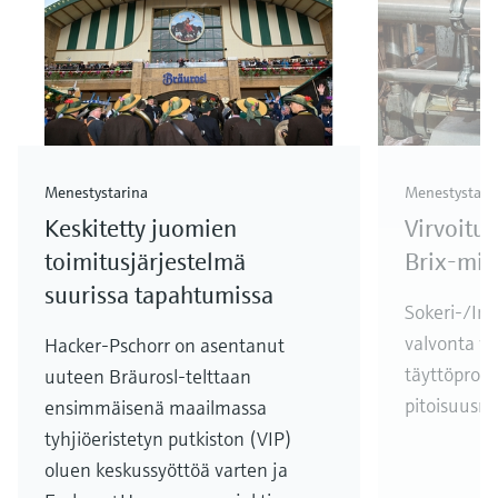
Menestystarina
Menestystari
Keskitetty juomien
Virvoitu
toimitusjärjestelmä
Brix-mit
suurissa tapahtumissa
Sokeri-/Inv
valvonta v
Hacker-Pschorr on asentanut
täyttöpros
uuteen Bräurosl-telttaan
pitoisuusmit
ensimmäisenä maailmassa
tyhjiöeristetyn putkiston (VIP)
oluen keskussyöttöä varten ja