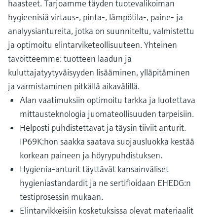
haasteet. Tarjoamme täyden tuotevalikoiman
hygieenisiä virtaus-, pinta-, lämpötila-, paine- ja
analyysiantureita, jotka on suunniteltu, valmistettu
ja optimoitu elintarviketeollisuuteen. Yhteinen
tavoitteemme: tuotteen laadun ja
kuluttajatyytyväisyyden lisääminen, ylläpitäminen
ja varmistaminen pitkällä aikavälillä.
Alan vaatimuksiin optimoitu tarkka ja luotettava
mittausteknologia juomateollisuuden tarpeisiin.
Helposti puhdistettavat ja täysin tiiviit anturit.
IP69K:hon saakka saatava suojausluokka kestää
korkean paineen ja höyrypuhdistuksen.
Hygienia-anturit täyttävät kansainväliset
hygieniastandardit ja ne sertifioidaan EHEDG:n
testiprosessin mukaan.
Elintarvikkeisiin kosketuksissa olevat materiaalit