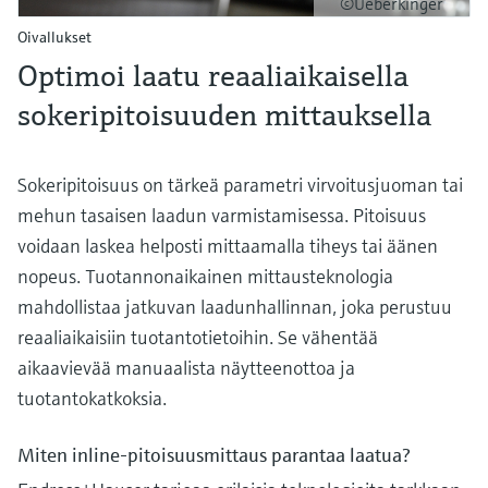
©Ueberkinger
Oivallukset
Optimoi laatu reaaliaikaisella
sokeripitoisuuden mittauksella
Sokeripitoisuus on tärkeä parametri virvoitusjuoman tai
mehun tasaisen laadun varmistamisessa. Pitoisuus
voidaan laskea helposti mittaamalla tiheys tai äänen
nopeus. Tuotannonaikainen mittausteknologia
mahdollistaa jatkuvan laadunhallinnan, joka perustuu
reaaliaikaisiin tuotantotietoihin. Se vähentää
aikaavievää manuaalista näytteenottoa ja
tuotantokatkoksia.
Miten inline-pitoisuusmittaus parantaa laatua?