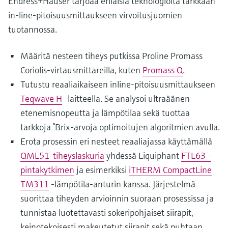
Endress+Hauser tarjoaa erilaisia teknologioita tarkkaan
in-line-pitoisuusmittaukseen virvoitusjuomien
tuotannossa.
Määritä nesteen tiheys putkissa Proline Promass
Coriolis-virtausmittareilla, kuten
Promass Q
.
Tutustu reaaliaikaiseen inline-pitoisuusmittaukseen
Teqwave H
-laitteella. Se analysoi ultraäänen
etenemisnopeutta ja lämpötilaa sekä tuottaa
tarkkoja °Brix-arvoja optimoitujen algoritmien avulla.
Erota prosessin eri nesteet reaaliajassa käyttämällä
QML51-tiheyslaskuria
yhdessä Liquiphant
FTL63 -
pintakytkimen
ja esimerkiksi
iTHERM CompactLine
TM311
-lämpötila-anturin kanssa. Järjestelmä
suorittaa tiheyden arvioinnin suoraan prosessissa ja
tunnistaa luotettavasti sokeripohjaiset siirapit,
keinotekoisesti makeutetut siirapit sekä puhtaan