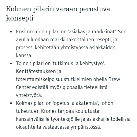
Näytä kaikki
Device Viewer
päätöksentekoa tukevan prosessin
Kolmen pilarin varaan perustuva
Mikroaaltomittaus
Löydä tuotekohtaiset tiedot ja
läpinäkyvyyden ansiosta
konsepti
dokumentaatio.
Memosens technology
Ensimmäinen pilari on "asiakas ja markkinat". Sen
Varaosahaku
avulla luodaan markkinakohtainen resepti, ja
Näytä kaikki
Löydä varaosat tuotteen juuren, tilauskoodin
prosessi kehitetään yhteistyössä asiakkaiden
tai sarjanumeron perusteella.
kanssa.
Toinen pilari on "tutkimus ja kehitystyö".
Kenttätestauksen ja
toteuttamiskelpoisuustutkielmien ohella Brew
Center edistää myös globaalia tieteellistä
yhteistyötä.
Kolmas pilari on "opetus ja akatemia", johon
tukeutuen Krones tarjoaa koulutusta
kansainvälisille työntekijöille ja asiakkaille todellisia
olosuhteita vastaavassa ympäristössä.