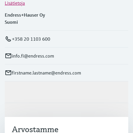
Lisätietoja
Endress+Hauser Oy
Suomi
+358 20 1103 600
info.fi@endress.com
firstname.lastname@endress.com
Tuotteet ja palvelut
Teollisuudenalat
Arvostamme