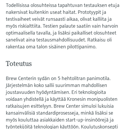
Todellisissa olosuhteissa tapahtuvan testauksen etuja
nakersivat kuitenkin useat haitat. Prototyypit ja
testivaiheet veivät runsaasti aikaa, olivat kalliita ja
myös riskialttiita. Testien palaute saatiin vain harvoin
optimaalisella tavalla, ja lisäksi paikalliset olosuhteet
sanelivat aina testausmahdollisuudet. Ratkaisu oli
rakentaa oma talon sisäinen pilottipanimo.
Toteutus
Brew Centerin sydän on 5 hehtolitran panimotila.
Järjestelmän koko sallii suurimman mahdollisen
joustavuuden hyödyntämisen. Eri teknologioita
voidaan yhdistellä ja käyttää Kronesin monipuolisten
ratkaisujen esittelyyn. Brew Center simuloi lukuisia
kansainvälisiä standardiprosesseja, minkä lisäksi se
myös kouluttaa asiakkaiden start-up-insinöörejä ja
työntekijöitä teknologian käyttöön. Koulutuskonsepti