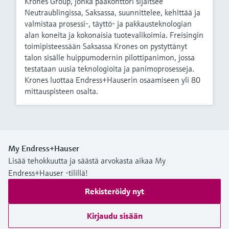
Krones Group, jonka pääkonttori sijaitsee
Neutraublingissa, Saksassa, suunnittelee, kehittää ja
valmistaa prosessi-, täyttö- ja pakkausteknologian
alan koneita ja kokonaisia tuotevalikoimia. Freisingin
toimipisteessään Saksassa Krones on pystyttänyt
talon sisälle huippumodernin pilottipanimon, jossa
testataan uusia teknologioita ja panimoprosesseja.
Krones luottaa Endress+Hauserin osaamiseen yli 80
mittauspisteen osalta.
My Endress+Hauser
Lisää tehokkuutta ja säästä arvokasta aikaa My
Endress+Hauser -tilillä!
Rekisteröidy nyt
Kirjaudu sisään