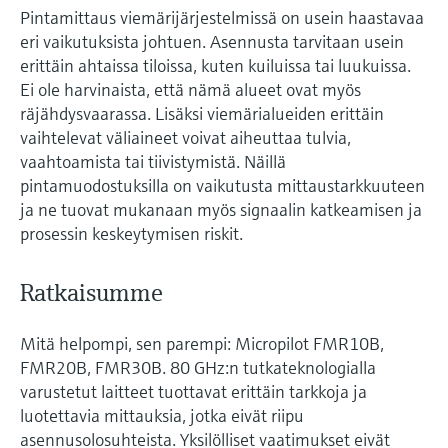
Pintamittaus viemärijärjestelmissä on usein haastavaa
eri vaikutuksista johtuen. Asennusta tarvitaan usein
erittäin ahtaissa tiloissa, kuten kuiluissa tai luukuissa.
Ei ole harvinaista, että nämä alueet ovat myös
räjähdysvaarassa. Lisäksi viemärialueiden erittäin
vaihtelevat väliaineet voivat aiheuttaa tulvia,
vaahtoamista tai tiivistymistä. Näillä
pintamuodostuksilla on vaikutusta mittaustarkkuuteen
ja ne tuovat mukanaan myös signaalin katkeamisen ja
prosessin keskeytymisen riskit.
Ratkaisumme
Mitä helpompi, sen parempi: Micropilot FMR10B,
FMR20B, FMR30B. 80 GHz:n tutkateknologialla
varustetut laitteet tuottavat erittäin tarkkoja ja
luotettavia mittauksia, jotka eivät riipu
asennusolosuhteista. Yksilölliset vaatimukset eivät