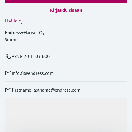
Kirjaudu sisään
Lisätietoja
Endress+Hauser Oy
Suomi
+358 20 1103 600
info.fi@endress.com
firstname.lastname@endress.com
Tuotteet ja palvelut
Teollisuudenalat