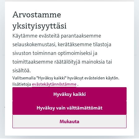
Arvostamme
Asiakastuki
yksityisyyttäsi
Käytämme evästeitä parantaaksemme
Yritys
selauskokemustasi, kerätäksemme tilastoja
sivuston toiminnan optimoimiseksi ja
toimittaaksemme räätälöityjä mainoksia tai
sisältöä.
FIN
•
Suomi
Valitsemalla "Hyväksy kaikki" hyväksyt evästeiden käytön.
lisätietoja
evästekäytännöstämme
.
Hyväksy kaikki
Copyright © Endress+Hauser Group Services AG
Julkaisutiedot
Käyttöehdot
Tietosuojakäytäntö
Hyväksy vain välttämättömät
Yleiset sopimusehdot
Mukauta