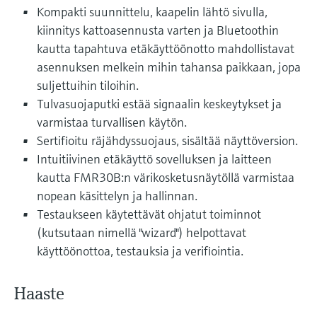
Näytä kaikki
Kompakti suunnittelu, kaapelin lähtö sivulla,
Device Viewer
päätöksentekoa tukevan prosessin
Mikroaaltomittaus
kiinnitys kattoasennusta varten ja Bluetoothin
Löydä tuotekohtaiset tiedot ja
läpinäkyvyyden ansiosta
kautta tapahtuva etäkäyttöönotto mahdollistavat
dokumentaatio.
Memosens technology
asennuksen melkein mihin tahansa paikkaan, jopa
Varaosahaku
suljettuihin tiloihin.
Näytä kaikki
Löydä varaosat tuotteen juuren, tilauskoodin
Tulvasuojaputki estää signaalin keskeytykset ja
tai sarjanumeron perusteella.
varmistaa turvallisen käytön.
Sertifioitu räjähdyssuojaus, sisältää näyttöversion.
Intuitiivinen etäkäyttö sovelluksen ja laitteen
kautta FMR30B:n värikosketusnäytöllä varmistaa
nopean käsittelyn ja hallinnan.
Testaukseen käytettävät ohjatut toiminnot
(kutsutaan nimellä "wizard") helpottavat
käyttöönottoa, testauksia ja verifiointia.
Haaste