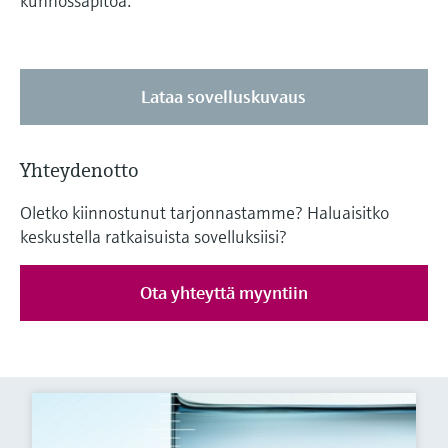
kunnossapitoa.
Lataa sovelluskuvaus
Yhteydenotto
Oletko kiinnostunut tarjonnastamme? Haluaisitko
keskustella ratkaisuista sovelluksiisi?
Ota yhteyttä myyntiin