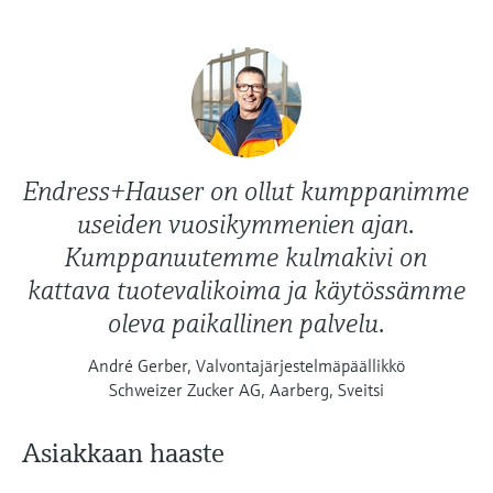
Näytä kaikki
Device Viewer
päätöksentekoa tukevan prosessin
Mikroaaltomittaus
Löydä tuotekohtaiset tiedot ja
läpinäkyvyyden ansiosta
dokumentaatio.
Memosens technology
Varaosahaku
Näytä kaikki
Löydä varaosat tuotteen juuren, tilauskoodin
tai sarjanumeron perusteella.
Endress+Hauser on ollut kumppanimme
useiden vuosikymmenien ajan.
Kumppanuutemme kulmakivi on
kattava tuotevalikoima ja käytössämme
oleva paikallinen palvelu.
André Gerber, Valvontajärjestelmäpäällikkö
Schweizer Zucker AG, Aarberg, Sveitsi
Asiakkaan haaste