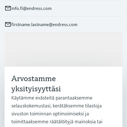
info.fi@endress.com
firstname.lastname@endress.com
Tuotteet ja palvelut
Teollisuudenalat
Arvostamme
Asiakastuki
yksityisyyttäsi
Käytämme evästeitä parantaaksemme
Yritys
selauskokemustasi, kerätäksemme tilastoja
sivuston toiminnan optimoimiseksi ja
toimittaaksemme räätälöityjä mainoksia tai