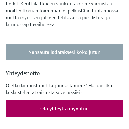
tiedot. Kenttälaitteiden vankka rakenne varmistaa
moitteettoman toiminnan ei pelkästään tuotannossa,
mutta myös sen jälkeen tehtävässä puhdistus- ja
kunnossapitovaiheessa.
Napsauta ladataksesi koko jutun
Yhteydenotto
Oletko kiinnostunut tarjonnastamme? Haluaisitko
keskustella ratkaisuista sovelluksiisi?
Ota yhteyttä myyntiin