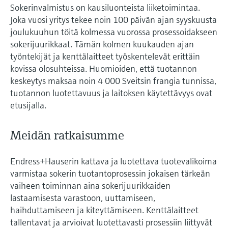
Sokerinvalmistus on kausiluonteista liiketoimintaa.
Joka vuosi yritys tekee noin 100 päivän ajan syyskuusta
joulukuuhun töitä kolmessa vuorossa prosessoidakseen
sokerijuurikkaat. Tämän kolmen kuukauden ajan
työntekijät ja kenttälaitteet työskentelevät erittäin
kovissa olosuhteissa. Huomioiden, että tuotannon
keskeytys maksaa noin 4 000 Sveitsin frangia tunnissa,
tuotannon luotettavuus ja laitoksen käytettävyys ovat
etusijalla.
Meidän ratkaisumme
Endress+Hauserin kattava ja luotettava tuotevalikoima
varmistaa sokerin tuotantoprosessin jokaisen tärkeän
vaiheen toiminnan aina sokerijuurikkaiden
lastaamisesta varastoon, uuttamiseen,
haihduttamiseen ja kiteyttämiseen. Kenttälaitteet
tallentavat ja arvioivat luotettavasti prosessiin liittyvät