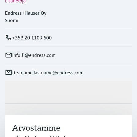
Lisätietoja
Endress+Hauser Oy
Suomi
+358 20 1103 600
info.fi@endress.com
firstname.lastname@endress.com
Tuotteet ja palvelut
Teollisuudenalat
Arvostamme
Asiakastuki