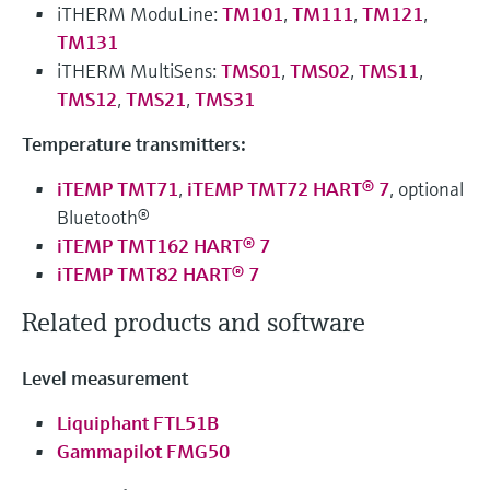
Näytä kaikki
iTHERM ModuLine:
TM101
,
TM111
,
TM121
,
Device Viewer
päätöksentekoa tukevan prosessin
Mikroaaltomittaus
TM131
Löydä tuotekohtaiset tiedot ja
läpinäkyvyyden ansiosta
iTHERM MultiSens:
TMS01
,
TMS02
,
TMS11
,
dokumentaatio.
Memosens technology
TMS12
,
TMS21
,
TMS31
Varaosahaku
Temperature transmitters:
Näytä kaikki
Löydä varaosat tuotteen juuren, tilauskoodin
tai sarjanumeron perusteella.
iTEMP TMT71
,
iTEMP TMT72 HART® 7
, optional
Bluetooth®
iTEMP TMT162 HART® 7
iTEMP TMT82 HART® 7
Related products and software
Level measurement
Liquiphant FTL51B
Gammapilot FMG50