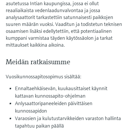
asutetussa Intian kaupungissa, jossa ei ollut
reaaliaikaista vedenlaadunvalvontaa ja jossa
analysaattorit tarkastettiin satunnaisesti paikkojen
suuren määrän vuoksi. Vaaditun ja todistetun teknisen
osaamisen lisäksi edellytettiin, että potentiaalinen
kumppani varmistaa täyden käytössäolon ja tarkat
mittaukset kaikkina aikoina.
Meidän ratkaisumme
Vuosikunnossapitosopimus sisältää:
Ennaltaehkäisevän, kuukausittaiset käynnit
kattavan kunnossapito-ohjelman
Anlysaattoripaneeleiden päivittäisen
kunnossapidon
Varaosien ja kulutustarvikkeiden varaston hallinta
tapahtuu paikan päällä