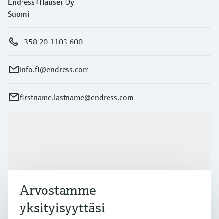
Endress+Hauser Oy
Suomi
+358 20 1103 600
info.fi@endress.com
firstname.lastname@endress.com
Tuotteet ja palvelut
Teollisuudenalat
Arvostamme
Asiakastuki
yksityisyyttäsi