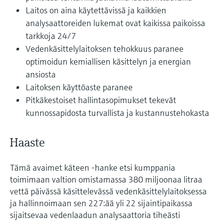
Näytä kaikki
Laitos on aina käytettävissä ja kaikkien
Device Viewer
päätöksentekoa tukevan prosessin
Mikroaaltomittaus
analysaattoreiden lukemat ovat kaikissa paikoissa
Löydä tuotekohtaiset tiedot ja
läpinäkyvyyden ansiosta
dokumentaatio.
tarkkoja 24/7
Memosens technology
Vedenkäsittelylaitoksen tehokkuus paranee
Varaosahaku
optimoidun kemiallisen käsittelyn ja energian
Näytä kaikki
Löydä varaosat tuotteen juuren, tilauskoodin
ansiosta
tai sarjanumeron perusteella.
Laitoksen käyttöaste paranee
Pitkäkestoiset hallintasopimukset tekevät
kunnossapidosta turvallista ja kustannustehokasta
Haaste
Tämä avaimet käteen -hanke etsi kumppania
toimimaan valtion omistamassa 380 miljoonaa litraa
vettä päivässä käsittelevässä vedenkäsittelylaitoksessa
ja hallinnoimaan sen 227:ää yli 22 sijaintipaikassa
sijaitsevaa vedenlaadun analysaattoria tiheästi