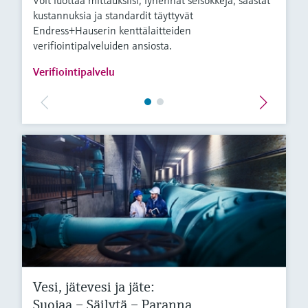
Voit luottaa mittauksiisi, lyhennät seisokkeja, säästät
kustannuksia ja standardit täyttyvät
Endress+Hauserin kenttälaitteiden
verifiointipalveluiden ansiosta.
Verifiointipalvelu
Vesi, jätevesi ja jäte:
Suojaa – Säilytä – Paranna