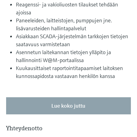
Reagenssi- ja vakioliuosten tilaukset tehdään
ajoissa
Paneeleiden, laitteistojen, pumppujen jne.
lisävarusteiden hallintapalvelut
Asiakkaan SCADA-järjestelmän tarkkojen tietojen
saatavuus varmistetaan
Asennetun laitekannan tietojen ylläpito ja
hallinnointi W@M-portaalissa
Kuukausittaiset raportointitapaamiset laitoksen
kunnossapidosta vastaavan henkilön kanssa
Lue koko juttu
Yhteydenotto