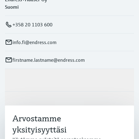
Suomi
+358 20 1103 600
info.fi@endress.com
firstname.lastname@endress.com
Tuotteet ja palvelut
Teollisuudenalat
Arvostamme
Asiakastuki
yksityisyyttäsi