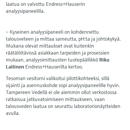
laatua on valvottu Endress+Hauserin
analyysipaneelilla.
– Kyseinen analyysipaneeli on kohdennettu
talousveteen ja mittaa sameutta, pH:ta ja johtokykyä.
Mukana olevat mittaukset ovat kuitenkin
räätälöitävissä asiakkaan tarpeiden ja prosessien
mukaan, analyysimittausten tuotepäällikkö
Riku
Laitinen
Endress+Hauserilta kertoo.
Tesoman vesitorni valikoitui pilottikohteeksi, sillä
sijainti ja asennuskohde sopi analyysipaneelille hyvin.
Tampereen Vedellä ei ole aiemmin ollut verkostossa
ratkaisua jatkuvatoimiseen mittaukseen, vaan
talousveden laatua on seurattu laboratorionäytteiden
avulla.