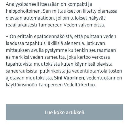
Analyysipaneeli itsessään on kompakti ja
helppohoitoinen. Sen mittaukset on liitetty olemassa
olevaan automaatioon, jolloin tulokset näkyvät
reaaliaikaisesti Tampereen Veden valvomoissa.
– On erittäin epätodennäköistä, että puhtaan veden
laadussa tapahtuisi äkillisiä alenemia. Jatkuvan
mittauksen avulla pystymme kuitenkin seuraamaan
esimerkiksi veden sameutta, joka kertoo verkossa
tapahtuvista muutoksista kuten käynnissä olevista
saneerauksista, putkirikoista ja vedentuotantolaitosten
ajotavan muutoksista,
Sini Vuorinen
, vedentuotannon
käyttöinsinööri Tampereen Vedeltä kertoo.
Lue koko artikkeli