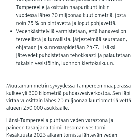
Näytä kaikki
Tampereelle ja osittain naapurikuntiinkin
Device Viewer
päätöksentekoa tukevan prosessin
Mikroaaltomittaus
vuodessa lähes 20 miljoonaa kuutiometriä, josta
Löydä tuotekohtaiset tiedot ja
läpinäkyvyyden ansiosta
dokumentaatio.
noin 75 % on pintavettä ja loput pohjavettä.
Memosens technology
Vedenkäsittelyllä varmistetaan, että hanavesi on
Varaosahaku
terveellistä ja turvallista. Järjestelmää seurataan,
Näytä kaikki
Löydä varaosat tuotteen juuren, tilauskoodin
ohjataan ja kunnossapidetään 24/7. Lisäksi
tai sarjanumeron perusteella.
jätevedet puhdistetaan tehokkaasti ja palautetaan
takaisin vesistöihin, luonnon kiertokulkuun.
Muutaman metrin syvyydessä Tampereen maaperässä
kulkee yli 800 kilometriä puhdasvesiverkostoa. Sen läpi
virtaa vuosittain lähes 20 miljoonaa kuutiometriä vettä
alueen 250 000 asukkaalle.
Länsi-Tampereella puhtaan veden varastona ja
paineen tasaajana toimii Tesoman vesitorni.
Kesäkuusta 2023 alkaen tornista lähtevän veden