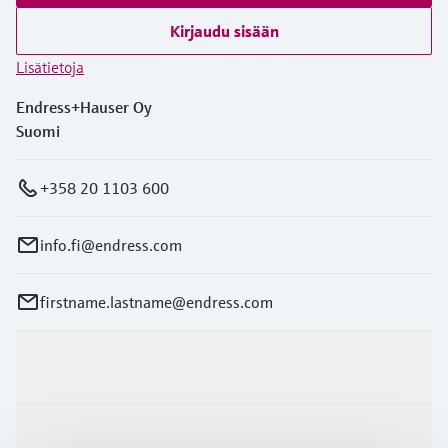
Kirjaudu sisään
Lisätietoja
Endress+Hauser Oy
Suomi
+358 20 1103 600
info.fi@endress.com
firstname.lastname@endress.com
Tuotteet ja palvelut
Teollisuudenalat