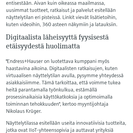
Näytä kaikki
entisestään. Aivan kuin oikeassa maailmassa,
Device Viewer
päätöksentekoa tukevan prosessin
uusimmat tuotteet, ratkaisut ja palvelut esitellään
Mikroaaltomittaus
Löydä tuotekohtaiset tiedot ja
läpinäkyvyyden ansiosta
näyttelytilan eri pisteissä. Linkit vievät lisätietoihin,
dokumentaatio.
kuten videoihin, 360 asteen näkymiin ja latauksiin.
Memosens technology
Varaosahaku
Digitaalista läheisyyttä fyysisestä
Näytä kaikki
Löydä varaosat tuotteen juuren, tilauskoodin
etäisyydestä huolimatta
tai sarjanumeron perusteella.
"Endress+Hauser on luotettava kumppani myös
haastavina aikoina. Digitaalisten ratkaisujen, kuten
virtuaalisen näyttelytilan avulla, pysymme yhteydessä
asiakkaisiimme. Tämä tarkoittaa, että voimme tukea
heitä parantamalla työnkulkua, estämällä
prosessinaikaisia käyttökatkoksia ja optimoimalla
toiminnan tehokkuuden", kertoo myyntijohtaja
Nikolaus Krüger.
Näyttelytilassa esitellään useita innovatiivisia tuotteita,
jotka ovat IIoT-yhteensopivia ja auttavat yrityksiä