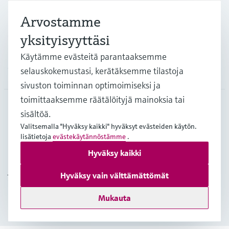
Arvostamme
Asiakastuki
yksityisyyttäsi
Käytämme evästeitä parantaaksemme
selauskokemustasi, kerätäksemme tilastoja
Yritys
sivuston toiminnan optimoimiseksi ja
toimittaaksemme räätälöityjä mainoksia tai
sisältöä.
FIN
•
Suomi
Valitsemalla "Hyväksy kaikki" hyväksyt evästeiden käytön.
lisätietoja
evästekäytännöstämme
.
Hyväksy kaikki
Copyright © Endress+Hauser Group Services AG
Julkaisutiedot
Käyttöehdot
Tietosuojakäytäntö
Hyväksy vain välttämättömät
Yleiset sopimusehdot
Mukauta