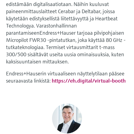
edistämään digitalisaatiotaan. Näihin kuuluvat
paineenmittauslaitteet Cerabar ja Deltabar, joissa
käytetään edistyksellistä liitettävyyttä ja Heartbeat
Technologya. Varastonhallinnan
parantamiseenEndress+Hauser tarjoaa pilvipohjaisen
Micropilot FWR30 -pintatutkan, joka käyttää 80 GHz -
tutkateknologiaa. Termiset virtausmittarit t-mass
300/500 sisältävät useita uusia ominaisuuksia, kuten
kaksisuuntaisen mittauksen.
Endress+Hauserin virtuaaliseen näyttelytilaan pääsee
seuraavasta linkistä:
https://eh.digital/virtual-booth