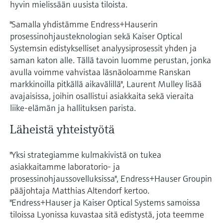
Näytä kaikki
hyvin mielissään uusista tiloista.
Device Viewer
päätöksentekoa tukevan prosessin
Mikroaaltomittaus
"Samalla yhdistämme Endress+Hauserin
Löydä tuotekohtaiset tiedot ja
läpinäkyvyyden ansiosta
dokumentaatio.
prosessinohjausteknologian sekä Kaiser Optical
Memosens technology
Systemsin edistykselliset analyysiprosessit yhden ja
Varaosahaku
saman katon alle. Tällä tavoin luomme perustan, jonka
Näytä kaikki
Löydä varaosat tuotteen juuren, tilauskoodin
avulla voimme vahvistaa läsnäoloamme Ranskan
tai sarjanumeron perusteella.
markkinoilla pitkällä aikavälillä", Laurent Mulley lisää
avajaisissa, joihin osallistui asiakkaita sekä vieraita
liike-elämän ja hallituksen parista.
Läheistä yhteistyötä
"Yksi strategiamme kulmakivistä on tukea
asiakkaitamme laboratorio- ja
prosessinohjaussovelluksissa", Endress+Hauser Groupin
pääjohtaja Matthias Altendorf kertoo.
"Endress+Hauser ja Kaiser Optical Systems samoissa
tiloissa Lyonissa kuvastaa sitä edistystä, jota teemme