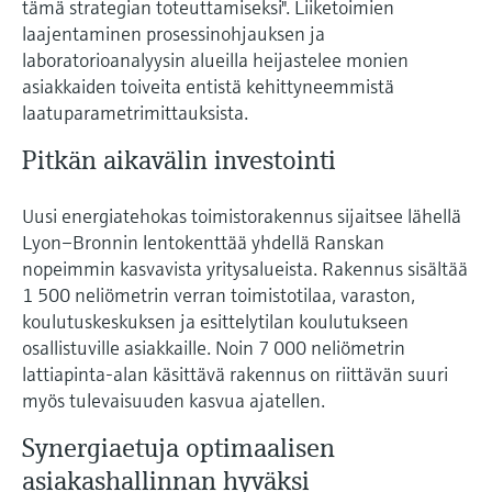
tämä strategian toteuttamiseksi". Liiketoimien
laajentaminen prosessinohjauksen ja
laboratorioanalyysin alueilla heijastelee monien
asiakkaiden toiveita entistä kehittyneemmistä
laatuparametrimittauksista.
Pitkän aikavälin investointi
Uusi energiatehokas toimistorakennus sijaitsee lähellä
Lyon–Bronnin lentokenttää yhdellä Ranskan
nopeimmin kasvavista yritysalueista. Rakennus sisältää
1 500 neliömetrin verran toimistotilaa, varaston,
koulutuskeskuksen ja esittelytilan koulutukseen
osallistuville asiakkaille. Noin 7 000 neliömetrin
lattiapinta-alan käsittävä rakennus on riittävän suuri
myös tulevaisuuden kasvua ajatellen.
Synergiaetuja optimaalisen
asiakashallinnan hyväksi