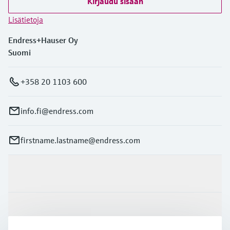
Kirjaudu sisään
Lisätietoja
Endress+Hauser Oy
Suomi
+358 20 1103 600
info.fi@endress.com
firstname.lastname@endress.com
Tuotteet ja palvelut
Teollisuudenalat