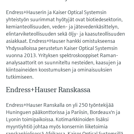
Endress+Hauserin ja Kaiser Optical Systemsin
yhteistyön suurimmat hyötyjät ovat biotiedesektorin,
kemianteollisuuden, veden- ja jätevedenkäsittelyn,
elintarviketeollisuuden sekä öljy- ja kaasuteollisuuden
asiakkaat. Endress+Hauser hankki omistukseensa
Yhdysvalloissa perustetun Kaiser Optical Systemsin
vuonna 2013. Yrityksen spektroskooppiset Raman-
analysaattorit on suunniteltu nesteiden, kaasujen ja
kiintoaineiden koostumuksen ja ominaisuuksien
tutkimiseen.
Endress+Hauser Ranskassa
Endress+Hauser Ranskalla on yli 250 työntekijää
Huninguen pääkonttorissa ja Pariisin, Bordeaux'n ja
Lyonin toimipaikoissa. Kotimarkkinoiden lisäksi
myyntiyhtiö johtaa myös konsernin liiketoimia
ranskankielisessä Afrikassa. Kaiser Optical Systemsillä