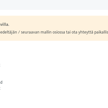
villa.
deltäjän / seuraavan mallin osiossa tai ota yhteyttä paikal
k
ed
t