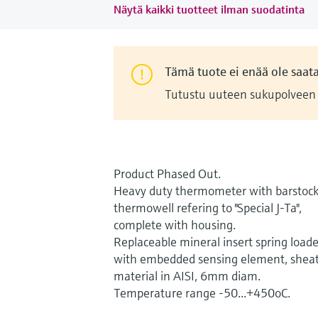
Näytä kaikki tuotteet ilman suodatinta
Tämä tuote ei enää ole saata
Tutustu uuteen sukupolveen e
Product Phased Out.
Heavy duty thermometer with barstoc
thermowell refering to "Special J-Ta",
complete with housing.
Replaceable mineral insert spring load
with embedded sensing element, shea
material in AISI, 6mm diam.
Temperature range -50...+450oC.