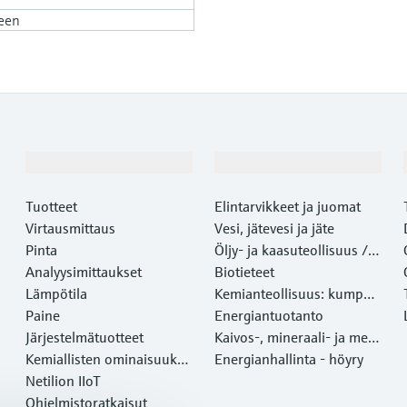
een
Tuotteet ja palvelut
Teollisuudenalat
Tuotteet
Elintarvikkeet ja juomat
Virtausmittaus
Vesi, jätevesi ja jäte
Pinta
Öljy- ja kaasuteollisuus /
Analyysimittaukset
Marine
Biotieteet
Lämpötila
Kemianteollisuus: kumppa
Paine
ni kestävään menestyksee
Energiantuotanto
Järjestelmätuotteet
n
Kaivos-, mineraali- ja meta
Kemiallisten ominaisuuksi
lliteollisuus
Energianhallinta - höyry
en optinen analyysi
Netilion IIoT
Ohjelmistoratkaisut