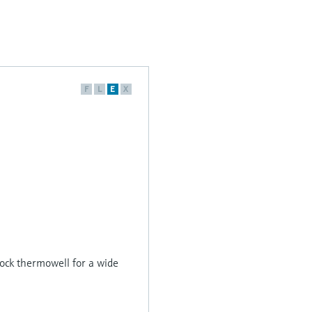
F
L
E
X
ck thermowell for a wide