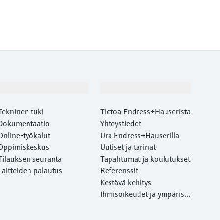
Asiakastuki
Yritys
Tekninen tuki
Tietoa Endress+Hauserista
Dokumentaatio
Yhteystiedot
Online-työkalut
Ura Endress+Hauserilla
Oppimiskeskus
Uutiset ja tarinat
Tilauksen seuranta
Tapahtumat ja koulutukset
Laitteiden palautus
Referenssit
Kestävä kehitys
Ihmisoikeudet ja ympärist
önsuojelu