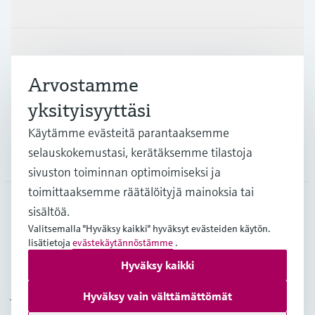
Tuotteet ja palvelut
Teollisuudenalat
Arvostamme
Asiakastuki
yksityisyyttäsi
Käytämme evästeitä parantaaksemme
selauskokemustasi, kerätäksemme tilastoja
Yritys
sivuston toiminnan optimoimiseksi ja
toimittaaksemme räätälöityjä mainoksia tai
sisältöä.
FIN
•
Suomi
Valitsemalla "Hyväksy kaikki" hyväksyt evästeiden käytön.
lisätietoja
evästekäytännöstämme
.
Hyväksy kaikki
Copyright © Endress+Hauser Group Services AG
Julkaisutiedot
Käyttöehdot
Tietosuojakäytäntö
Hyväksy vain välttämättömät
Yleiset sopimusehdot