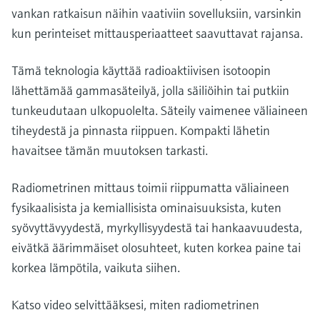
Näytä kaikki
vankan ratkaisun näihin vaativiin sovelluksiin, varsinkin
Device Viewer
päätöksentekoa tukevan prosessin
Mikroaaltomittaus
kun perinteiset mittausperiaatteet saavuttavat rajansa.
Löydä tuotekohtaiset tiedot ja
läpinäkyvyyden ansiosta
dokumentaatio.
Memosens technology
Tämä teknologia käyttää radioaktiivisen isotoopin
Varaosahaku
lähettämää gammasäteilyä, jolla säiliöihin tai putkiin
Näytä kaikki
Löydä varaosat tuotteen juuren, tilauskoodin
tunkeudutaan ulkopuolelta. Säteily vaimenee väliaineen
tai sarjanumeron perusteella.
tiheydestä ja pinnasta riippuen. Kompakti lähetin
havaitsee tämän muutoksen tarkasti.
Radiometrinen mittaus toimii riippumatta väliaineen
fysikaalisista ja kemiallisista ominaisuuksista, kuten
syövyttävyydestä, myrkyllisyydestä tai hankaavuudesta,
eivätkä äärimmäiset olosuhteet, kuten korkea paine tai
korkea lämpötila, vaikuta siihen.
Katso video selvittääksesi, miten radiometrinen