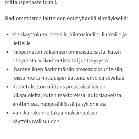
mittausperiaate toimii.
Radiometristen laitteiden edut yhdellä silmäyksellä:
Yleiskäyttöinen nesteille, kiintoaineille, liuoksille ja
lietteille
Riippumaton väliaineen ominaisuuksista, kuten
tiheydestä, viskositeetista tai johtokyvystä
Ihanteellinen äärimmäisiin prosessiolosuhteisiin,
joissa muita mittausperiaatteita ei voida soveltaa
Kosketukseton mittaus prosessisäiliöiden
ulkopuolelta, kuten reaktoreissa, autoklaaveissa,
erottimissa, happosäiliöissä ja sykloneissa
Vankka rakenne takaa maksimaalisen
käyttöturvallisuuden