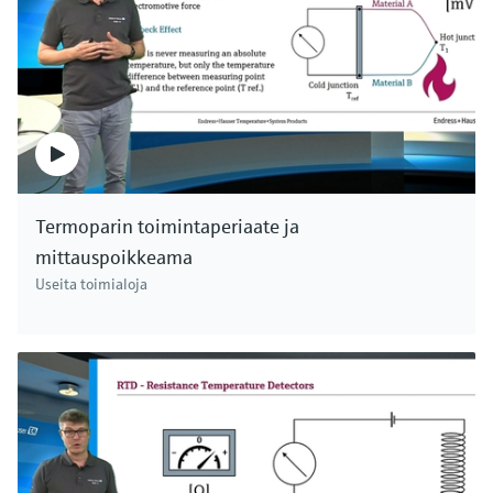
mahdollistavat jatkuvan pintojen,
pinnankorkeuksien ja tiheyksien mittaamisen.
Myös kaikkein epäsuotuisimmissa
prosessiolosuhteissa, kuten korkeissa paineissa
tai korkeissa lämpötiloissa, sekä syövyttävissä ja
hankaavissa aineissa. Meillä on sopiva ratkaisu
kaikkiin sovelluksiin. Endress+Hauser.
Termoparin toimintaperiaate ja
mittauspoikkeama
Useita toimialoja