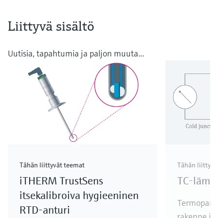
Liittyvä sisältö
Uutisia, tapahtumia ja paljon muuta...
Tähän liittyvät teemat
Tähän liittyv
iTHERM TrustSens
TC-lämpö
itsekalibroiva hygieeninen
Termoparien
RTD-anturi
rakenne ja