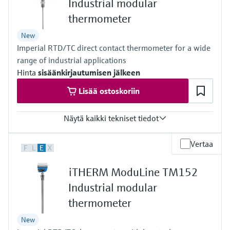
Industrial modular
thermometer
New
Imperial RTD/TC direct contact thermometer for a wide
range of industrial applications
Hinta
sisäänkirjautumisen jälkeen
Lisää ostoskoriin
Näytä kaikki tekniset tiedot
Accuracy
Vertaa
F
L
E
X
Class AA acc. to IEC 60751
Class A acc. to IEC 60751
iTHERM ModuLine TM152
Class B acc. to IEC 60751
Class special or standard acc. to ASTM E230
Industrial modular
Class 1 or 2 acc. to IEC 60584-2
thermometer
Response time
t90 starting at < 1,5 s iTHERM QuickSens
New
depending on configuration