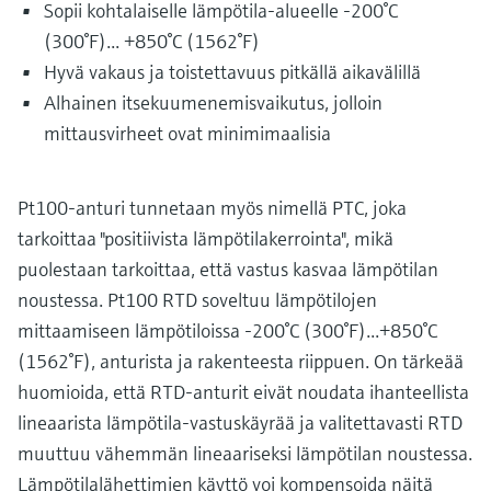
Näytä kaikki
Sopii kohtalaiselle lämpötila-alueelle -200°C
Device Viewer
päätöksentekoa tukevan prosessin
Mikroaaltomittaus
(300°F)... +850°C (1562°F)
Löydä tuotekohtaiset tiedot ja
läpinäkyvyyden ansiosta
Hyvä vakaus ja toistettavuus pitkällä aikavälillä
dokumentaatio.
Memosens technology
Alhainen itsekuumenemisvaikutus, jolloin
Varaosahaku
mittausvirheet ovat minimimaalisia
Näytä kaikki
Löydä varaosat tuotteen juuren, tilauskoodin
tai sarjanumeron perusteella.
Pt100-anturi tunnetaan myös nimellä PTC, joka
tarkoittaa "positiivista lämpötilakerrointa", mikä
puolestaan tarkoittaa, että vastus kasvaa lämpötilan
noustessa. Pt100 RTD soveltuu lämpötilojen
mittaamiseen lämpötiloissa -200°C (300°F)...+850°C
(1562°F), anturista ja rakenteesta riippuen. On tärkeää
huomioida, että RTD-anturit eivät noudata ihanteellista
lineaarista lämpötila-vastuskäyrää ja valitettavasti RTD
muuttuu vähemmän lineaariseksi lämpötilan noustessa.
Lämpötilalähettimien käyttö voi kompensoida näitä