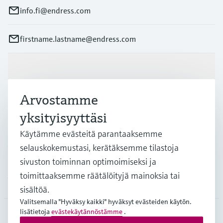
info.fi@endress.com
firstname.lastname@endress.com
Tuotteet ja palvelut
Arvostamme
Teollisuudenalat
yksityisyyttäsi
Käytämme evästeitä parantaaksemme
Asiakastuki
selauskokemustasi, kerätäksemme tilastoja
sivuston toiminnan optimoimiseksi ja
toimittaaksemme räätälöityjä mainoksia tai
Yritys
sisältöä.
Valitsemalla "Hyväksy kaikki" hyväksyt evästeiden käytön.
lisätietoja
evästekäytännöstämme
.