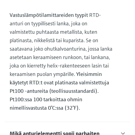
Vastuslämpötilamittareiden tyypit
RTD-
anturi on tyypillisesti lanka, joka on
valmistettu puhtaasta metallista, kuten
platinasta, nikkelistä tai kuparista. Se on
saatavana joko ohutkalvoanturina, jossa lanka
asetetaan keraamiseen runkoon, tai lankana,
joka on kierretty helix-rakenteeseen lasin tai
keraamisen puolan ympärille.
Yleisimmin
käytetyt RTD:t ovat platinasta valmistettuja
Pt100 -antureita (teollisuusstandardi).
Pt100:ssa 100 tarkoittaa ohmin
nimellisvastusta 0°C:ssa (32°F).
Mikä anturielementti sopii parhaiten