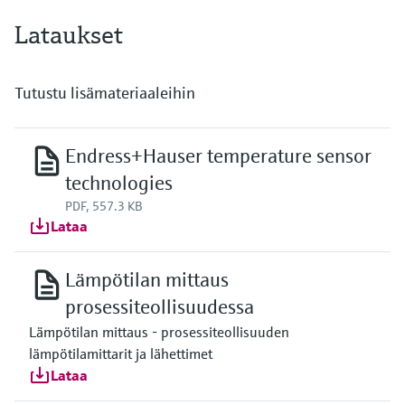
reference point for automated calibration
Max. immersion length on request
Lataukset
up to 900.00 mm (35.4'')
Tutustu lisämateriaaleihin
Endress+Hauser temperature sensor
technologies
PDF, 557.3 KB
Lataa
Lämpötilan mittaus
prosessiteollisuudessa
Lämpötilan mittaus - prosessiteollisuuden
lämpötilamittarit ja lähettimet
Lataa