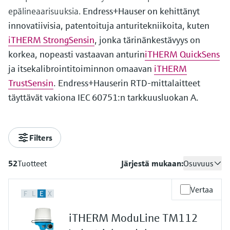
epälineaarisuuksia.
Endress+Hauser on kehittänyt
innovatiivisia, patentoituja anturitekniikoita, kuten
iTHERM StrongSensin
, jonka tärinänkestävyys on
korkea, nopeasti vastaavan anturin
iTHERM QuickSens
ja itsekalibrointitoiminnon omaavan
iTHERM
TrustSensin
. Endress+Hauserin RTD-mittalaitteet
täyttävät vakiona IEC 60751:n tarkkuusluokan A.
Filters
52
Tuotteet
Järjestä mukaan:
Osuvuus
Vertaa
F
L
E
X
iTHERM ModuLine TM112