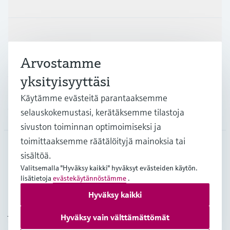
Teollisuudenalat
Arvostamme
Asiakastuki
yksityisyyttäsi
Käytämme evästeitä parantaaksemme
selauskokemustasi, kerätäksemme tilastoja
Yritys
sivuston toiminnan optimoimiseksi ja
toimittaaksemme räätälöityjä mainoksia tai
sisältöä.
FIN
•
Suomi
Valitsemalla "Hyväksy kaikki" hyväksyt evästeiden käytön.
lisätietoja
evästekäytännöstämme
.
Hyväksy kaikki
Copyright © Endress+Hauser Group Services AG
Julkaisutiedot
Käyttöehdot
Tietosuojakäytäntö
Hyväksy vain välttämättömät
Yleiset sopimusehdot