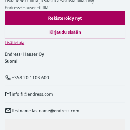
Lisää tehokkuutta ja säästä arvokasta aikaa My
Endress+Hauser -tilillä!
Rekisteröidy nyt
Kirjaudu sisään
Lisätietoja
Endress+Hauser Oy
Suomi
+358 20 1103 600
info.fi@endress.com
firstname.lastname@endress.com
Tuotteet ja palvelut