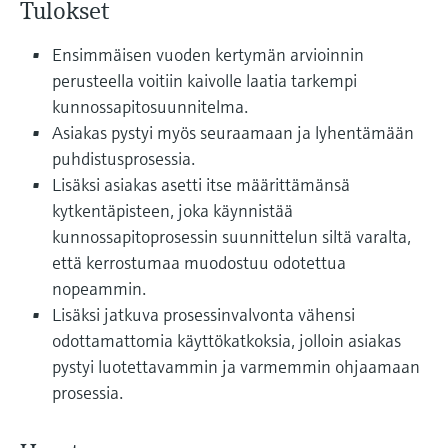
Näytä kaikki
Tulokset
Device Viewer
päätöksentekoa tukevan prosessin
Mikroaaltomittaus
Löydä tuotekohtaiset tiedot ja
läpinäkyvyyden ansiosta
Ensimmäisen vuoden kertymän arvioinnin
dokumentaatio.
perusteella voitiin kaivolle laatia tarkempi
Memosens technology
kunnossapitosuunnitelma.
Varaosahaku
Asiakas pystyi myös seuraamaan ja lyhentämään
Näytä kaikki
Löydä varaosat tuotteen juuren, tilauskoodin
puhdistusprosessia.
tai sarjanumeron perusteella.
Lisäksi asiakas asetti itse määrittämänsä
kytkentäpisteen, joka käynnistää
kunnossapitoprosessin suunnittelun siltä varalta,
että kerrostumaa muodostuu odotettua
nopeammin.
Lisäksi jatkuva prosessinvalvonta vähensi
odottamattomia käyttökatkoksia, jolloin asiakas
pystyi luotettavammin ja varmemmin ohjaamaan
prosessia.