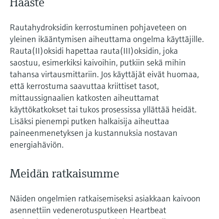
Haaste
Rautahydroksidin kerrostuminen pohjaveteen on
yleinen ikääntymisen aiheuttama ongelma käyttäjille.
Rauta(II)oksidi hapettaa rauta(III)oksidin, joka
saostuu, esimerkiksi kaivoihin, putkiin sekä mihin
tahansa virtausmittariin. Jos käyttäjät eivät huomaa,
että kerrostuma saavuttaa kriittiset tasot,
mittaussignaalien katkosten aiheuttamat
käyttökatkokset tai tukos prosessissa yllättää heidät.
Lisäksi pienempi putken halkaisija aiheuttaa
paineenmenetyksen ja kustannuksia nostavan
energiahäviön.
Meidän ratkaisumme
Näiden ongelmien ratkaisemiseksi asiakkaan kaivoon
asennettiin vedenerotusputkeen Heartbeat