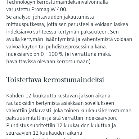
Technologyn kerrostumaindeksinvalvonnalla
varustettu Promag W 400.
Se analysoi johtavuuden jakautumista
mittausputkessa, jotta sen perusteella voidaan laskea
indeksiarvo suhteessa kertymän paksuuteen. Sen
avulla kertymän lisääntymistä ja vähentymistä voidaan
valvoa käytön tai puhdistusprosessin aikana.
Indeksiarvo on 0 - 100 % (ei verrattuna maks.
havaittavissa olevaan kerrostumaan).
Toistettava kerrostumaindeksi
Kahden 12 kuukautta kestävän jakson aikana
rautaoksidin kertymistä asiakkaan sovellukseen
valvottiin jatkuvasti. Joka toinen kuukausi kerrostuman
paksuus mitattiin ja sitä verrattiin indeksiarvoon.
Puhdistus suoritettiin 12 kuukauden kuluttua ja
seuraavien 12 kuukauden aikana