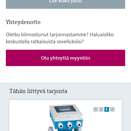
Lue koko juttu
Yhteydenotto
Oletko kiinnostunut tarjonnastamme? Haluaisitko
keskustella ratkaisuista sovelluksiisi?
Ota yhteyttä myyntiin
Tähän liittyvä tarjonta
F
L
E
X