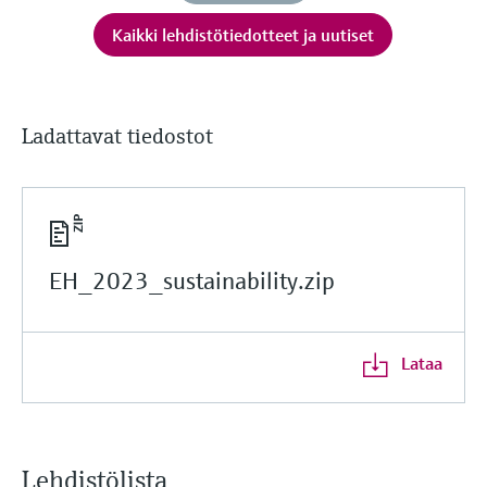
Kaikki lehdistötiedotteet ja uutiset
Ladattavat tiedostot
EH_2023_sustainability.zip
Lataa
Lehdistölista