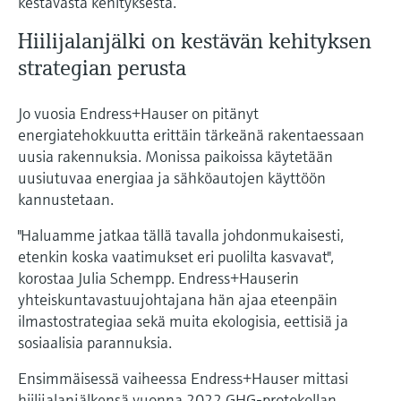
kestävästä kehityksestä.
Hiilijalanjälki on kestävän kehityksen
strategian perusta
Jo vuosia Endress+Hauser on pitänyt
energiatehokkuutta erittäin tärkeänä rakentaessaan
uusia rakennuksia. Monissa paikoissa käytetään
uusiutuvaa energiaa ja sähköautojen käyttöön
kannustetaan.
"Haluamme jatkaa tällä tavalla johdonmukaisesti,
etenkin koska vaatimukset eri puolilta kasvavat",
korostaa Julia Schempp. Endress+Hauserin
yhteiskuntavastuujohtajana hän ajaa eteenpäin
ilmastostrategiaa sekä muita ekologisia, eettisiä ja
sosiaalisia parannuksia.
Ensimmäisessä vaiheessa Endress+Hauser mittasi
hiilijalanjälkensä vuonna 2022 GHG-protokollan