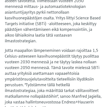
asteen tavoitetta. Viimeistään vuoteen 2050
Näytä kaikki
Device Viewer
päätöksentekoa tukevan prosessin
mennessä mittaus- ja automaatioteknologian
Mikroaaltomittaus
asiantuntijayritys pyrkii nettonollaan
Löydä tuotekohtaiset tiedot ja
läpinäkyvyyden ansiosta
dokumentaatio.
kasvihuonepäästöjen osalta. Yritys liittyi Science Based
Memosens technology
Targets initiative (SBTi) -aloitteeseen, joka keskittyy
Varaosahaku
päästöjen vähentämiseen eikä kompensointiin, ja
Näytä kaikki
Löydä varaosat tuotteen juuren, tilauskoodin
aikoo lähiaikoina laatia tätä vastaavan
tai sarjanumeron perusteella.
ilmastostrategian.
Jotta maapallon lämpeneminen voidaan rajoittaa 1,5
Celsius-asteeseen kasvihuonepäästöt täytyy puolittaa
vuoteen 2030 mennessä ja ne täytyy laskea nollaan
vuoteen 2050 mennessä. Tämä tavoite mielessä SBTi
auttaa yrityksiä asettamaan vapaaehtoisia
ympäristönsuojelutavoitteita tieteellisiin löydöksiin
perustuen. "Työstämme tällä hetkellä
ilmastostrategiaa, joka määrittää tarkat välitavoitteet
matkallamme nollapäästöihin", sanoo Manfred Jagiella,
joka vastaa hallintoneuvostossa Endress+Hauserin