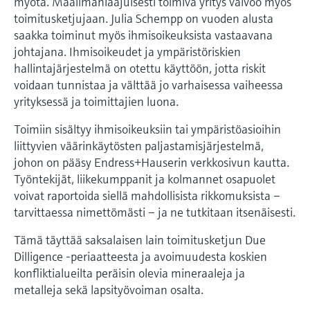
myötä. Maailmanlaajuisesti toimiva yritys valvoo myös
toimitusketjujaan. Julia Schempp on vuoden alusta
saakka toiminut myös ihmisoikeuksista vastaavana
johtajana. Ihmisoikeudet ja ympäristöriskien
hallintajärjestelmä on otettu käyttöön, jotta riskit
voidaan tunnistaa ja välttää jo varhaisessa vaiheessa
yrityksessä ja toimittajien luona.
Toimiin sisältyy ihmisoikeuksiin tai ympäristöasioihin
liittyvien väärinkäytösten paljastamisjärjestelmä,
johon on pääsy Endress+Hauserin verkkosivun kautta.
Työntekijät, liikekumppanit ja kolmannet osapuolet
voivat raportoida siellä mahdollisista rikkomuksista –
tarvittaessa nimettömästi – ja ne tutkitaan itsenäisesti.
Tämä täyttää saksalaisen lain toimitusketjun Due
Dilligence -periaatteesta ja avoimuudesta koskien
konfliktialueilta peräisin olevia mineraaleja ja
metalleja sekä lapsityövoiman osalta.