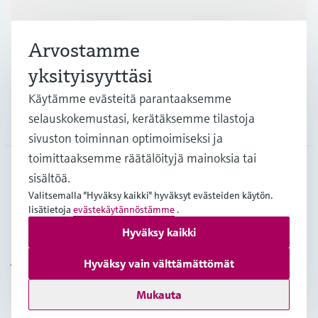
Teollisuudenalat
Arvostamme
Asiakastuki
yksityisyyttäsi
Käytämme evästeitä parantaaksemme
selauskokemustasi, kerätäksemme tilastoja
Yritys
sivuston toiminnan optimoimiseksi ja
toimittaaksemme räätälöityjä mainoksia tai
sisältöä.
FIN
•
Suomi
Valitsemalla "Hyväksy kaikki" hyväksyt evästeiden käytön.
lisätietoja
evästekäytännöstämme
.
Hyväksy kaikki
Copyright © Endress+Hauser Group Services AG
Julkaisutiedot
Käyttöehdot
Tietosuojakäytäntö
Hyväksy vain välttämättömät
Yleiset sopimusehdot
Mukauta