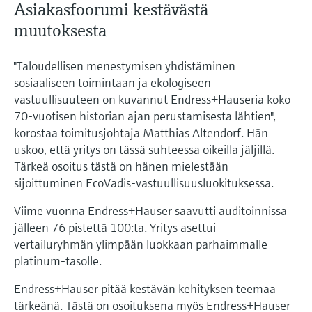
Asiakasfoorumi kestävästä
muutoksesta
"Taloudellisen menestymisen yhdistäminen
sosiaaliseen toimintaan ja ekologiseen
vastuullisuuteen on kuvannut Endress+Hauseria koko
70-vuotisen historian ajan perustamisesta lähtien",
korostaa toimitusjohtaja Matthias Altendorf. Hän
uskoo, että yritys on tässä suhteessa oikeilla jäljillä.
Tärkeä osoitus tästä on hänen mielestään
sijoittuminen EcoVadis-vastuullisuusluokituksessa.
Viime vuonna Endress+Hauser saavutti auditoinnissa
jälleen 76 pistettä 100:ta. Yritys asettui
vertailuryhmän ylimpään luokkaan parhaimmalle
platinum-tasolle.
Endress+Hauser pitää kestävän kehityksen teemaa
tärkeänä. Tästä on osoituksena myös Endress+Hauser