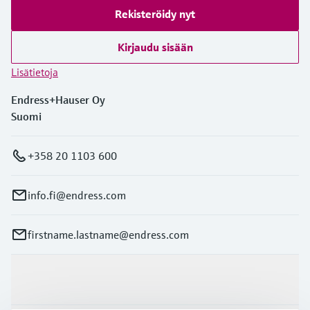
Rekisteröidy nyt
Kirjaudu sisään
Lisätietoja
Endress+Hauser Oy
Suomi
+358 20 1103 600
info.fi@endress.com
firstname.lastname@endress.com
Tuotteet ja palvelut