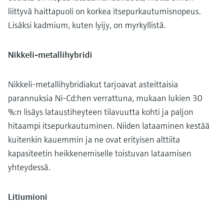
liittyvä haittapuoli on korkea itsepurkautumisnopeus.
Lisäksi kadmium, kuten lyijy, on myrkyllistä.
Nikkeli-metallihybridi
Nikkeli-metallihybridiakut tarjoavat asteittaisia ​​
parannuksia Ni-Cd:hen verrattuna, mukaan lukien 30
%:n lisäys lataustiheyteen tilavuutta kohti ja paljon
hitaampi itsepurkautuminen. Niiden lataaminen kestää
kuitenkin kauemmin ja ne ovat erityisen alttiita
kapasiteetin heikkenemiselle toistuvan lataamisen
yhteydessä.
Litiumioni