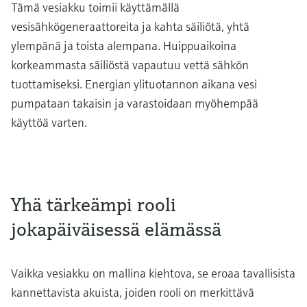
Tämä vesiakku toimii käyttämällä
vesisähkögeneraattoreita ja kahta säiliötä, yhtä
ylempänä ja toista alempana. Huippuaikoina
korkeammasta säiliöstä vapautuu vettä sähkön
tuottamiseksi. Energian ylituotannon aikana vesi
pumpataan takaisin ja varastoidaan myöhempää
käyttöä varten.
Yhä tärkeämpi rooli
jokapäiväisessä elämässä
Vaikka vesiakku on mallina kiehtova, se eroaa tavallisista
kannettavista akuista, joiden rooli on merkittävä