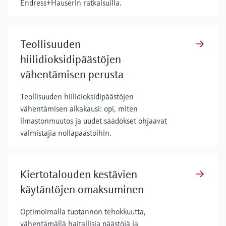
Endress+Hauserin ratkaisuilla.
Teollisuuden
hiilidioksidipäästöjen
vähentämisen perusta
Teollisuuden hiilidioksidipäästöjen
vähentämisen aikakausi: opi, miten
ilmastonmuutos ja uudet säädökset ohjaavat
valmistajia nollapäästöihin.
Kiertotalouden kestävien
käytäntöjen omaksuminen
Optimoimalla tuotannon tehokkuutta,
vähentämällä haitallisia päästöjä ja