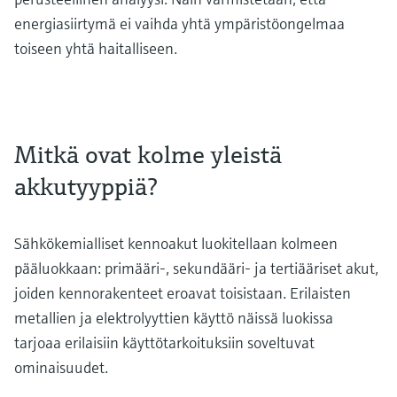
energiasiirtymä ei vaihda yhtä ympäristöongelmaa
toiseen yhtä haitalliseen.
Mitkä ovat kolme yleistä
akkutyyppiä?
Sähkökemialliset kennoakut luokitellaan kolmeen
pääluokkaan: primääri-, sekundääri- ja tertiääriset akut,
joiden ​​kennorakenteet eroavat toisistaan. Erilaisten
metallien ja elektrolyyttien käyttö näissä luokissa
tarjoaa erilaisiin käyttötarkoituksiin soveltuvat
ominaisuudet.