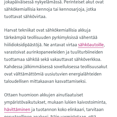
jokapäiväisessä nykyelämässä. Perinteiset akut ovat
sähkökemiallisia kennoja tai kennosarjoja, jotka
tuottavat sähkövirtaa.
Harvat tekniikat ovat sähkökemiallisia akkuja
tärkeämpiä teollisuuden pyrkimyksissä vähentää
hiilidioksidipäästöjä. Ne antavat virtaa
sähköautoille
,
varastoivat aurinkopaneeleiden ja tuuliturbiineiden
tuottamaa sähköä sekä vakauttavat sähköverkkoa.
Kahdessa jälkimmäisessä sovelluksessa teollisuusakut
ovat välttämättömiä uusiutuvien energialähteiden
taloudellisen mittakaavan kasvattamiseksi.
Ottaen huomioon akkujen ainutlaatuiset
ympäristövaikutukset, mukaan lukien kaivostoiminta,
hävittäminen
ja tuotannon koko elinkaari, tarvitaan
perusteellinen analyysi. Näin varmistetaan, että