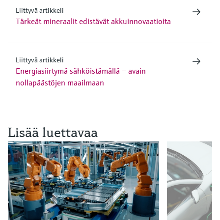
Liittyvä artikkeli
Tärkeät mineraalit edistävät akkuinnovaatioita
Liittyvä artikkeli
Energiasiirtymä sähköistämällä – avain
nollapäästöjen maailmaan
Lisää luettavaa