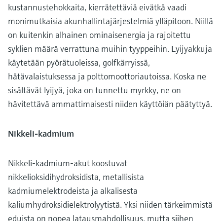
kustannustehokkaita, kierrätettäviä eivätkä vaadi
monimutkaisia ​​akunhallintajärjestelmiä ylläpitoon. Niillä
on kuitenkin alhainen ominaisenergia ja rajoitettu
syklien määrä verrattuna muihin tyyppeihin. Lyijyakkuja
käytetään pyörätuoleissa, golfkärryissä,
hätävalaistuksessa ja polttomoottoriautoissa. Koska ne
sisältävät lyijyä, joka on tunnettu myrkky, ne on
hävitettävä ammattimaisesti niiden käyttöiän päätyttyä.
Nikkeli-kadmium
Nikkeli-kadmium-akut koostuvat
nikkelioksidihydroksidista, metallisista
kadmiumelektrodeista ja alkalisesta
kaliumhydroksidielektrolyytistä. Yksi niiden tärkeimmistä
eduista on nopea latausmahdollisuus, mutta siihen