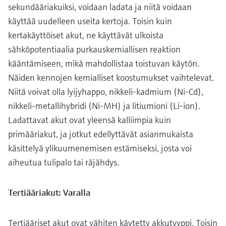
sekundääriakuiksi, voidaan ladata ja niitä voidaan
käyttää uudelleen useita kertoja. Toisin kuin
kertakäyttöiset akut, ne käyttävät ulkoista
sähköpotentiaalia purkauskemiallisen reaktion
kääntämiseen, mikä mahdollistaa toistuvan käytön.
Näiden kennojen kemialliset koostumukset vaihtelevat.
Niitä voivat olla lyijyhappo, nikkeli-kadmium (Ni-Cd),
nikkeli-metallihybridi (Ni-MH) ja litiumioni (Li-ion).
Ladattavat akut ovat yleensä kalliimpia kuin
primääriakut, ja jotkut edellyttävät asianmukaista
käsittelyä ylikuumenemisen estämiseksi, josta voi
aiheutua tulipalo tai räjähdys.
Tertiääriakut: Varalla
Tertiääriset akut ovat vähiten käytetty akkutyyppi. Toisin