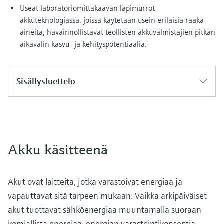
Useat laboratoriomittakaavan läpimurrot
akkuteknologiassa, joissa käytetään usein erilaisia raaka-
aineita, havainnollistavat teollisten akkuvalmistajien pitkän
aikavälin kasvu- ja kehityspotentiaalia.
Sisällysluettelo
Akku käsitteenä
Akut ovat laitteita, jotka varastoivat energiaa ja
vapauttavat sitä tarpeen mukaan. Vaikka arkipäiväiset
akut tuottavat sähköenergiaa muuntamalla suoraan
kemiallista energiaa, energian varastointikonseptia