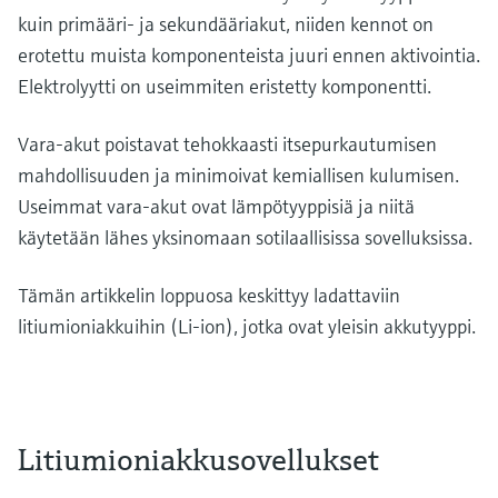
kuin primääri- ja sekundääriakut, niiden kennot on
erotettu muista komponenteista juuri ennen aktivointia.
Elektrolyytti on useimmiten eristetty komponentti.
Vara-akut poistavat tehokkaasti itsepurkautumisen
mahdollisuuden ja minimoivat kemiallisen kulumisen.
Useimmat vara-akut ovat lämpötyyppisiä ja niitä
käytetään lähes yksinomaan sotilaallisissa sovelluksissa.
Tämän artikkelin loppuosa keskittyy ladattaviin
litiumioniakkuihin (Li-ion), jotka ovat yleisin akkutyyppi.
Litiumioniakkusovellukset