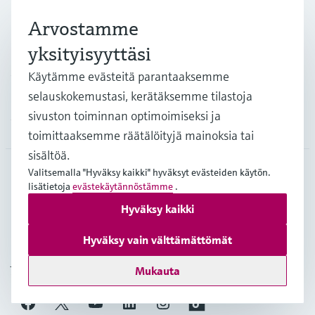
Teollisuudenalat
Arvostamme
yksityisyyttäsi
Asiakastuki
Käytämme evästeitä parantaaksemme
selauskokemustasi, kerätäksemme tilastoja
sivuston toiminnan optimoimiseksi ja
Yritys
toimittaaksemme räätälöityjä mainoksia tai
sisältöä.
Valitsemalla "Hyväksy kaikki" hyväksyt evästeiden käytön.
lisätietoja
evästekäytännöstämme
.
FIN
•
Suomi
Hyväksy kaikki
Hyväksy vain välttämättömät
Copyright © Endress+Hauser Group Services AG
Julkaisutiedot
Käyttöehdot
Tietosuojakäytäntö
Mukauta
Yleiset sopimusehdot