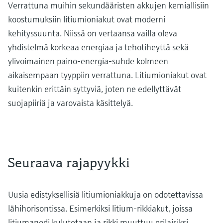
Verrattuna muihin sekundääristen akkujen kemiallisiin
koostumuksiin litiumioniakut ovat moderni
kehityssuunta. Niissä on vertaansa vailla oleva
yhdistelmä korkeaa energiaa ja tehotiheyttä sekä
ylivoimainen paino-energia-suhde kolmeen
aikaisempaan tyyppiin verrattuna. Litiumioniakut ovat
kuitenkin erittäin syttyviä, joten ne edellyttävät
suojapiiriä ja varovaista käsittelyä.
Seuraava rajapyykki
Uusia edistyksellisiä litiumioniakkuja on odotettavissa
lähihorisontissa. Esimerkiksi litium-rikkiakut, joissa
litiumanodi kulutetaan ja rikki muuttuu erilaisiksi