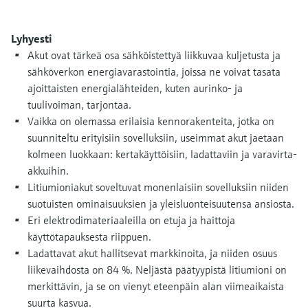
Näytä kaikki
Device Viewer
päätöksentekoa tukevan prosessin
Mikroaaltomittaus
Löydä tuotekohtaiset tiedot ja
läpinäkyvyyden ansiosta
Lyhyesti
dokumentaatio.
Akut ovat tärkeä osa sähköistettyä liikkuvaa kuljetusta ja
Memosens technology
sähköverkon energiavarastointia, joissa ne voivat tasata
Varaosahaku
ajoittaisten energialähteiden, kuten aurinko- ja
Näytä kaikki
Löydä varaosat tuotteen juuren, tilauskoodin
tuulivoiman, tarjontaa.
tai sarjanumeron perusteella.
Vaikka on olemassa erilaisia ​​kennorakenteita, jotka on
suunniteltu erityisiin sovelluksiin, useimmat akut jaetaan
kolmeen luokkaan: kertakäyttöisiin, ladattaviin ja varavirta-
akkuihin.
Litiumioniakut soveltuvat monenlaisiin sovelluksiin niiden
suotuisten ominaisuuksien ja yleisluonteisuutensa ansiosta.
Eri elektrodimateriaaleilla on etuja ja haittoja
käyttötapauksesta riippuen.
Ladattavat akut hallitsevat markkinoita, ja niiden osuus
liikevaihdosta on 84 %. Neljästä päätyypistä litiumioni on
merkittävin, ja se on vienyt eteenpäin alan viimeaikaista
suurta kasvua.