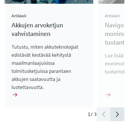
Artikkeli
Artikkeli
Akkujen arvoketjun
Navigoin
vahvistaminen
monimut
tuotanto
Tutustu, miten akkuteknologiat
edistävät kestävää kehitystä
Lue lisää 
maailmanlaajuisissa
monimutka
toimitusketjuissa parantaen
tuotantoket
akkujen saatavuutta ja
luotettavuutta.
1
/
3