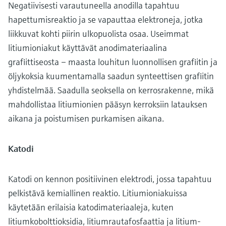
Negatiivisesti varautuneella anodilla tapahtuu
hapettumisreaktio ja se vapauttaa elektroneja, jotka
liikkuvat kohti piirin ulkopuolista osaa. Useimmat
litiumioniakut käyttävät anodimateriaalina
grafiittiseosta – maasta louhitun luonnollisen grafiitin ja
öljykoksia kuumentamalla saadun synteettisen grafiitin
yhdistelmää. Saadulla seoksella on kerrosrakenne, mikä
mahdollistaa litiumionien pääsyn kerroksiin latauksen
aikana ja poistumisen purkamisen aikana.
Katodi
Katodi on kennon positiivinen elektrodi, jossa tapahtuu
pelkistävä kemiallinen reaktio. Litiumioniakuissa
käytetään erilaisia ​​katodimateriaaleja, kuten
litiumkobolttioksidia, litiumrautafosfaattia ja litium-