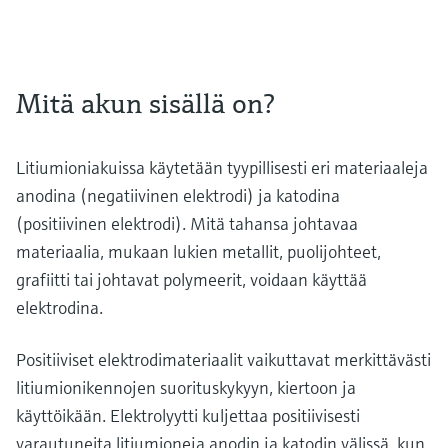
Mitä akun sisällä on?
Litiumioniakuissa käytetään tyypillisesti eri materiaaleja
anodina (negatiivinen elektrodi) ja katodina
(positiivinen elektrodi). Mitä tahansa johtavaa
materiaalia, mukaan lukien metallit, puolijohteet,
grafiitti tai johtavat polymeerit, voidaan käyttää
elektrodina.
Positiiviset elektrodimateriaalit vaikuttavat merkittävästi
litiumionikennojen suorituskykyyn, kiertoon ja
käyttöikään. Elektrolyytti kuljettaa positiivisesti
varautuneita litiumioneja anodin ja katodin välissä, kun