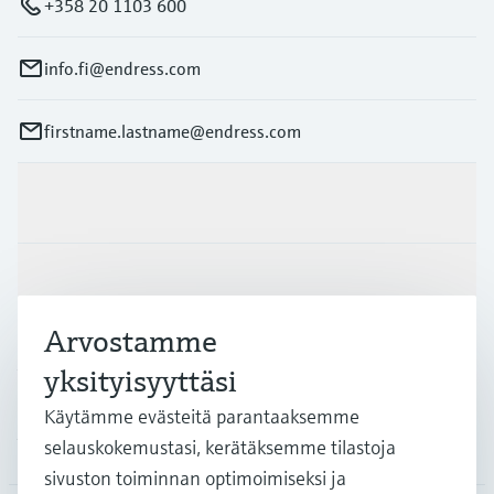
+358 20 1103 600
info.fi@endress.com
firstname.lastname@endress.com
Tuotteet ja palvelut
Teollisuudenalat
Arvostamme
Asiakastuki
yksityisyyttäsi
Käytämme evästeitä parantaaksemme
Yritys
selauskokemustasi, kerätäksemme tilastoja
sivuston toiminnan optimoimiseksi ja