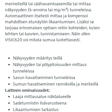
merireiteillä tai säähavaintoasemilla tai mittaa
näkyvyyden (k-arvoina tai mg/m³) tunneleissa.
Automaattinen itsetesti mittaa ja kompensoi
mahdollisen etunäytön likaantumisen. Lisäksi se
tarjoaa erinomaisen optisen reitin kohteiden, kuten
lehtien tai kasvien, tunnistamiseen. Näin ollen
VISIC620 voi mitata sumua luotettavasti.
Näkyvyyden määritys teillä
Näkyvyyden tai pölypitoisuuden mittaus
tunneleissa
Savun havaitseminen tunneleissa
Sumun havaitseminen rannikoilla ja meriteillä
Laitteen ominaisuudet:
Laaja mittausalue näköalueelle
Sadetunnistin lisävarusteena
Likaantumisen tarkastus