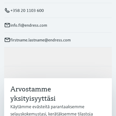
+358 20 1103 600
info.fi@endress.com
firstname.lastname@endress.com
Tuotteet ja palvelut
Teollisuudenalat
Arvostamme
Asiakastuki
yksityisyyttäsi
Käytämme evästeitä parantaaksemme
selauskokemustasi, kerätäksemme tilastoja
Yritys