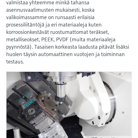
Näytä kaikki
valmistaa yhteemme minkä tahansa
Device Viewer
päätöksentekoa tukevan prosessin
asennusvaatimusten mukaisesti, koska
Mikroaaltomittaus
Löydä tuotekohtaiset tiedot ja
läpinäkyvyyden ansiosta
valikoimassamme on runsaasti erilaisia
dokumentaatio.
prosessiliitäntöjä ja eri materiaaleja kuten
Memosens technology
korroosionkestävät ruostumattomat teräkset,
Varaosahaku
metalliseokset, PEEK, PVDF (muita materiaaleja
Näytä kaikki
Löydä varaosat tuotteen juuren, tilauskoodin
pyynnöstä). Tasaisen korkeasta laadusta pitävät lisäksi
tai sarjanumeron perusteella.
huolen täysin automaattinen vuotojen ja toiminnan
testaus.