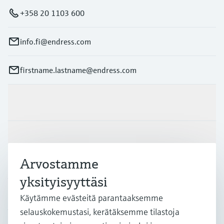
+358 20 1103 600
info.fi@endress.com
firstname.lastname@endress.com
Tuotteet ja palvelut
Teollisuudenalat
Arvostamme
Asiakastuki
yksityisyyttäsi
Käytämme evästeitä parantaaksemme
selauskokemustasi, kerätäksemme tilastoja
Yritys