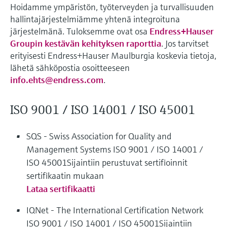
Näytä kaikki
Hoidamme ympäristön, työterveyden ja turvallisuuden
Device Viewer
päätöksentekoa tukevan prosessin
Mikroaaltomittaus
hallintajärjestelmiämme yhtenä integroituna
Löydä tuotekohtaiset tiedot ja
läpinäkyvyyden ansiosta
järjestelmänä. Tuloksemme ovat osa
Endress+Hauser
dokumentaatio.
Groupin kestävän kehityksen raporttia
. Jos tarvitset
Memosens technology
erityisesti Endress+Hauser Maulburgia koskevia tietoja,
Varaosahaku
lähetä sähköpostia osoitteeseen
Näytä kaikki
Löydä varaosat tuotteen juuren, tilauskoodin
info.ehts@endress.com
.
tai sarjanumeron perusteella.
ISO 9001 / ISO 14001 / ISO 45001
SQS - Swiss Association for Quality and
Management Systems ISO 9001 / ISO 14001 /
ISO 45001Sijaintiin perustuvat sertifioinnit
sertifikaatin mukaan
Lataa sertifikaatti
IQNet - The International Certification Network
ISO 9001 / ISO 14001 / ISO 45001Sijaintiin