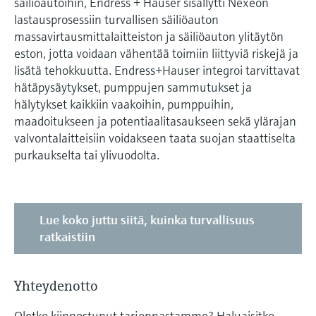
säiliöautoihin, Endress + Hauser sisällytti Nexeon
lastausprosessiin turvallisen säiliöauton
massavirtausmittalaitteiston ja säiliöauton ylitäytön
eston, jotta voidaan vähentää toimiin liittyviä riskejä ja
lisätä tehokkuutta. Endress+Hauser integroi tarvittavat
hätäpysäytykset, pumppujen sammutukset ja
hälytykset kaikkiin vaakoihin, pumppuihin,
maadoitukseen ja potentiaalitasaukseen sekä ylärajan
valvontalaitteisiin voidakseen taata suojan staattiselta
purkaukselta tai ylivuodolta.
Lue koko juttu siitä, kuinka turvallisuus
ratkaistiin
Yhteydenotto
Oletko kiinnostunut tarjonnastamme? Haluaisitko