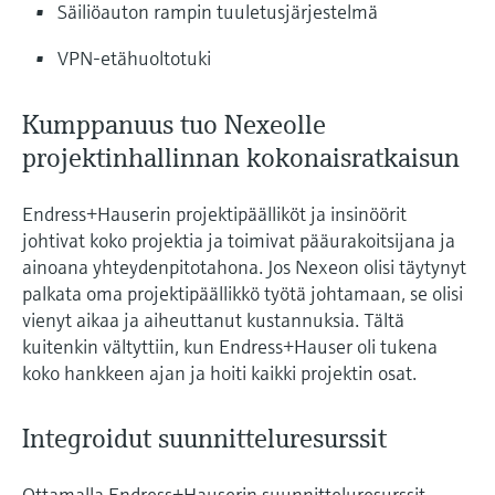
Säiliöauton rampin tuuletusjärjestelmä
VPN-etähuoltotuki
Kumppanuus tuo Nexeolle
projektinhallinnan kokonaisratkaisun
Endress+Hauserin projektipäälliköt ja insinöörit
johtivat koko projektia ja toimivat pääurakoitsijana ja
ainoana yhteydenpitotahona. Jos Nexeon olisi täytynyt
palkata oma projektipäällikkö työtä johtamaan, se olisi
vienyt aikaa ja aiheuttanut kustannuksia. Tältä
kuitenkin vältyttiin, kun Endress+Hauser oli tukena
koko hankkeen ajan ja hoiti kaikki projektin osat.
Integroidut suunnitteluresurssit
Ottamalla Endress+Hauserin suunnitteluresurssit