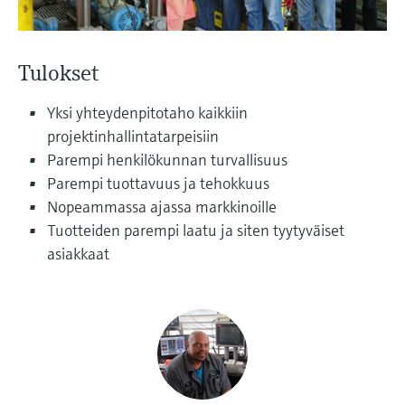
Näytä kaikki
Device Viewer
päätöksentekoa tukevan prosessin
Mikroaaltomittaus
Löydä tuotekohtaiset tiedot ja
läpinäkyvyyden ansiosta
dokumentaatio.
Tulokset
Memosens technology
Varaosahaku
Yksi yhteydenpitotaho kaikkiin
Näytä kaikki
Löydä varaosat tuotteen juuren, tilauskoodin
projektinhallintatarpeisiin
tai sarjanumeron perusteella.
Parempi henkilökunnan turvallisuus
Parempi tuottavuus ja tehokkuus
Nopeammassa ajassa markkinoille
Tuotteiden parempi laatu ja siten tyytyväiset
asiakkaat