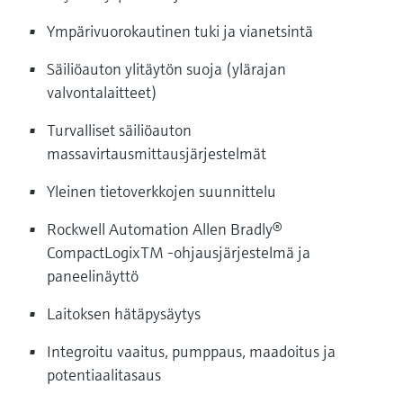
Ympärivuorokautinen tuki ja vianetsintä
Säiliöauton ylitäytön suoja (ylärajan
valvontalaitteet)
Turvalliset säiliöauton
massavirtausmittausjärjestelmät
Yleinen tietoverkkojen suunnittelu
Rockwell Automation Allen Bradly®
CompactLogixTM -ohjausjärjestelmä ja
paneelinäyttö
Laitoksen hätäpysäytys
Integroitu vaaitus, pumppaus, maadoitus ja
potentiaalitasaus