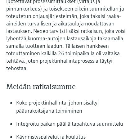
luotettavat prosessimittaukset (virtaus ja
pinnankorkeus) ja toisekseen oikein suunnitellun ja
toteutetun ohjausjärjestelmän, joka takaisi raaka-
aineiden turvallisen ja aikatauluja noudattavan
lastauksen. Nexeo tarvitsi lisäksi ratkaisun, joka voisi
lyhentää kuorma-autojen lastausaikoja takaamalla
samalla tuotteen laadun. Tällaisen hankkeen
toteuttaminen kaikilla 26 toimipaikalla oli valtaisa
tehtävä, joten projektinhallintaprosessia täytyi
tehostaa.
Meidän ratkaisumme
Koko projektinhallinta, johon sisältyi
pääurakoitsijana toimiminen
Integroitu paikan päällä tapahtuva suunnittelu
Käynnistyspalvelut ja koulutus