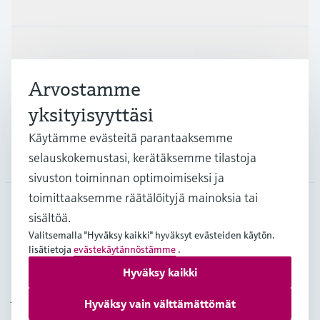
Tuotteet ja palvelut
Teollisuudenalat
Arvostamme
Asiakastuki
yksityisyyttäsi
Käytämme evästeitä parantaaksemme
selauskokemustasi, kerätäksemme tilastoja
Yritys
sivuston toiminnan optimoimiseksi ja
toimittaaksemme räätälöityjä mainoksia tai
sisältöä.
FIN
•
Suomi
Valitsemalla "Hyväksy kaikki" hyväksyt evästeiden käytön.
lisätietoja
evästekäytännöstämme
.
Hyväksy kaikki
Copyright © Endress+Hauser Group Services AG
Julkaisutiedot
Käyttöehdot
Tietosuojakäytäntö
Hyväksy vain välttämättömät
Yleiset sopimusehdot