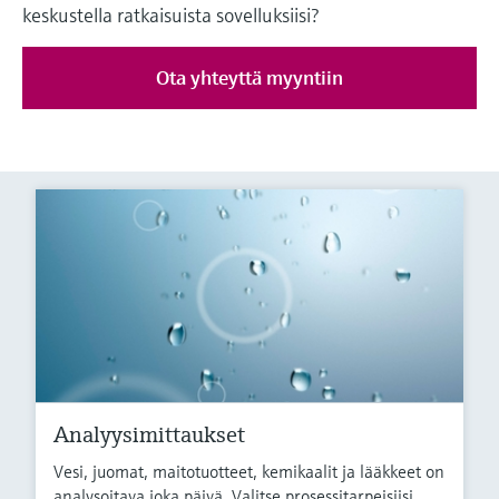
keskustella ratkaisuista sovelluksiisi?
Ota yhteyttä myyntiin
Analyysimittaukset
Vesi, juomat, maitotuotteet, kemikaalit ja lääkkeet on
analysoitava joka päivä. Valitse prosessitarpeisiisi