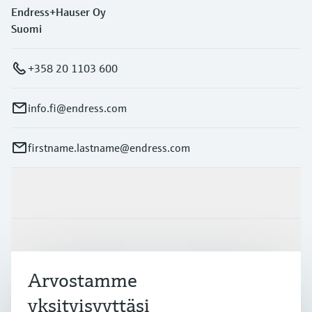
Endress+Hauser Oy
Suomi
+358 20 1103 600
info.fi@endress.com
firstname.lastname@endress.com
Tuotteet ja palvelut
Teollisuudenalat
Arvostamme
Asiakastuki
yksityisyyttäsi