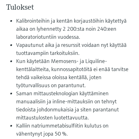
Näytä kaikki
Tulokset
Device Viewer
päätöksentekoa tukevan prosessin
Mikroaaltomittaus
Löydä tuotekohtaiset tiedot ja
läpinäkyvyyden ansiosta
Kalibrointeihin ja kentän korjaustöihin käytettyä
dokumentaatio.
Memosens technology
aikaa on lyhennetty 2 200:sta noin 240:een
Varaosahaku
laboratoriotuntiin vuodessa.
Näytä kaikki
Löydä varaosat tuotteen juuren, tilauskoodin
Vapautunut aika ja resurssit voidaan nyt käyttää
tai sarjanumeron perusteella.
tuottavampiin tarkoituksiin.
Kun käytetään Memosens- ja Liquiline-
kenttälaitteita, kunnossapitotöitä ei enää tarvitse
tehdä vaikeissa oloissa kentällä, joten
työturvallisuus on parantunut.
Saman mittausteknologian käyttäminen
manuaalisiin ja inline-mittauksiin on tehnyt
tiedoista johdonmukaisia ja siten parantanut
mittaustulosten luotettavuutta.
Kalliin natriummetabisulfiitin kulutus on
vähentynyt jopa 50 %.