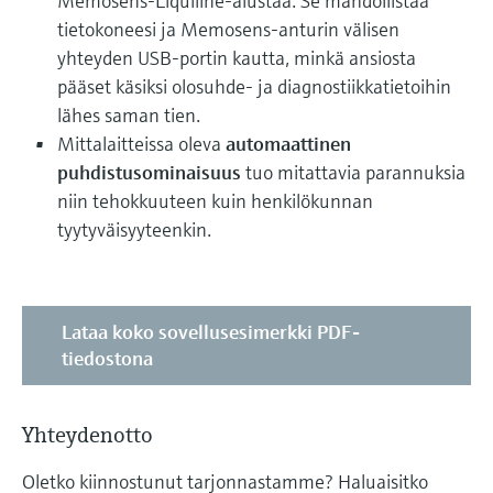
Memosens-Liquiline-alustaa. Se mahdollistaa
tietokoneesi ja Memosens-anturin välisen
yhteyden USB-portin kautta, minkä ansiosta
pääset käsiksi olosuhde- ja diagnostiikkatietoihin
lähes saman tien.
Mittalaitteissa oleva
automaattinen
puhdistusominaisuus
tuo mitattavia parannuksia
niin tehokkuuteen kuin henkilökunnan
tyytyväisyyteenkin.
Lataa koko sovellusesimerkki PDF-
tiedostona
Yhteydenotto
Oletko kiinnostunut tarjonnastamme? Haluaisitko