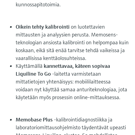
kunnossapitotoimia.
Oikein tehty kalibrointi
on luotettavien
mittausten ja analyysien perusta. Memosens-
teknologian ansiosta kalibrointi on helpompaa kuin
koskaan, eikä sitä enää tarvitse tehdä vaikeissa ja
vaarallisissa kenttäolosuhteissa.
Käyttämällä
kannettavaa, käteen sopivaa
Liquiline To Go
-laitetta varmistetaan
mittatietojen yhtenäisyys: mobiililaitteessa
voidaan nyt käyttää samaa anturiteknologiaa, jota
käytetään myös prosessin online-mittauksessa.
Memobase Plus
-kalibrointidiagnostiikka ja
laboratoriomittausohjelmisto täydentävät upeasti