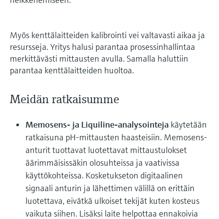
Myös kenttälaitteiden kalibrointi vei valtavasti aikaa ja
resursseja. Yritys halusi parantaa prosessinhallintaa
merkittävästi mittausten avulla. Samalla haluttiin
parantaa kenttälaitteiden huoltoa.
Meidän ratkaisumme
Memosens- ja Liquiline-analysointeja
käytetään
ratkaisuna pH-mittausten haasteisiin. Memosens-
anturit tuottavat luotettavat mittaustulokset
äärimmäisissäkin olosuhteissa ja vaativissa
käyttökohteissa. Kosketukseton digitaalinen
signaali anturin ja lähettimen välillä on erittäin
luotettava, eivätkä ulkoiset tekijät kuten kosteus
vaikuta siihen. Lisäksi laite helpottaa ennakoivia