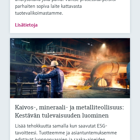
parhaiten sopiva laite kattavasta
tuotevalikoimastamme.
Lisätietoja
Kaivos-, mineraali- ja metalliteollisuus:
Kestävän tulevaisuuden luominen
Lisää tehokkuutta samalla kun saavutat ESG-
tavoitteesi. Tuotteemme ja asiantuntemuksemme
edistävät luonnonvarojen ja raaka-aineiden