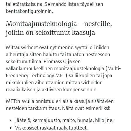
tai etäratkaisuna. Se mahdollistaa täydellisen
kenttäkonfiguroinnin.
Monitaajuusteknologia – nesteille,
joihin on sekoittunut kaasuja
Mittausvirheet ovat nyt menneisyyttä, oli niiden
aiheuttaja sitten haluttu tai tahaton nesteeseen
sekoittunut ilma. Promass Q ja sen
vallankumouksellinen monitaajuusteknologia (Multi-
Frequency Technology MFT) sallii kuplien tai jopa
mikrokuplien aiheuttamien mittausvirheiden
reaaliaikaisen ja aktiivisen kompensoinnin.
MFT:n avulla onnistuu erilaisia kaasuja sisältävien
nesteiden tarkka mittaus. Näitä ovat esimerkiksi:
Jäätelö, kermajuusto, maito, hunaja, hillo jne.
Viskoosiset raskaat raakatuotteet,