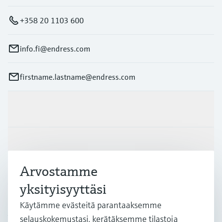
+358 20 1103 600
info.fi@endress.com
firstname.lastname@endress.com
Tuotteet ja palvelut
Teollisuudenalat
Arvostamme
Asiakastuki
yksityisyyttäsi
Käytämme evästeitä parantaaksemme
Yritys
selauskokemustasi, kerätäksemme tilastoja