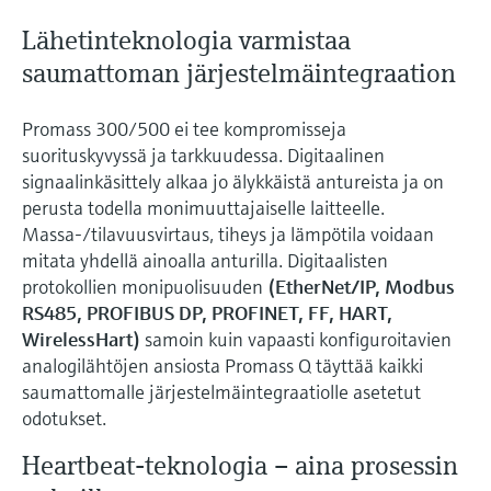
Lähetinteknologia varmistaa
saumattoman järjestelmäintegraation
Promass 300/500 ei tee kompromisseja
suorituskyvyssä ja tarkkuudessa. Digitaalinen
signaalinkäsittely alkaa jo älykkäistä antureista ja on
perusta todella monimuuttajaiselle laitteelle.
Massa-/tilavuusvirtaus, tiheys ja lämpötila voidaan
mitata yhdellä ainoalla anturilla. Digitaalisten
protokollien monipuolisuuden
(EtherNet/IP, Modbus
RS485, PROFIBUS DP, PROFINET, FF, HART,
WirelessHart)
samoin kuin vapaasti konfiguroitavien
analogilähtöjen ansiosta Promass Q täyttää kaikki
saumattomalle järjestelmäintegraatiolle asetetut
odotukset.
Heartbeat-teknologia – aina prosessin