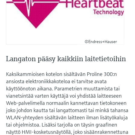
©Endress+Hauser
Langaton pääsy kaikkiin laitetietoihin
Kaksikammioisen kotelon sisältävän Proline 300:n
ansiosta elektroniikkakoteloa ei tarvitse avata
käyttöönoton aikana. Parametrien muuttamista tai
vianetsintää varten käyttäjä voi yhdistää laitteeseen
Web-palvelimella normaalin kannettavan tietokoneen
joko johdon kautta tai langattomasti tai minkä tahansa
WLAN-yhteyden sisältävän laitteen ilman lisätyökaluja
tai ohjelmistoa. Lisäksi tarjolla on täysin graafinen
näyttö HMI-kosketusnäytöllä, joko sisäänrakennettuna