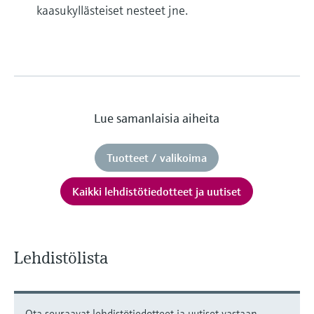
kaasukyllästeiset nesteet jne.
Lue samanlaisia aiheita
Tuotteet / valikoima
Kaikki lehdistötiedotteet ja uutiset
Lehdistölista
Ota seuraavat lehdistötiedotteet ja uutiset vastaan