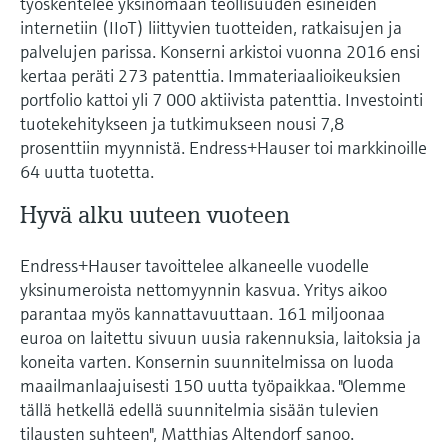
työskentelee yksinomaan teollisuuden esineiden
internetiin (IIoT) liittyvien tuotteiden, ratkaisujen ja
palvelujen parissa. Konserni arkistoi vuonna 2016 ensi
kertaa peräti 273 patenttia. Immateriaalioikeuksien
portfolio kattoi yli 7 000 aktiivista patenttia. Investointi
tuotekehitykseen ja tutkimukseen nousi 7,8
prosenttiin myynnistä. Endress+Hauser toi markkinoille
64 uutta tuotetta.
Hyvä alku uuteen vuoteen
Endress+Hauser tavoittelee alkaneelle vuodelle
yksinumeroista nettomyynnin kasvua. Yritys aikoo
parantaa myös kannattavuuttaan. 161 miljoonaa
euroa on laitettu sivuun uusia rakennuksia, laitoksia ja
koneita varten. Konsernin suunnitelmissa on luoda
maailmanlaajuisesti 150 uutta työpaikkaa. "Olemme
tällä hetkellä edellä suunnitelmia sisään tulevien
tilausten suhteen", Matthias Altendorf sanoo.