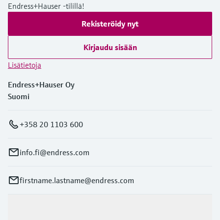
Endress+Hauser -tilillä!
Rekisteröidy nyt
Kirjaudu sisään
Lisätietoja
Endress+Hauser Oy
Suomi
+358 20 1103 600
info.fi@endress.com
firstname.lastname@endress.com
Tuotteet ja palvelut