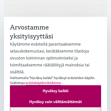
Teollisuudenalat
Arvostamme
Asiakastuki
yksityisyyttäsi
Käytämme evästeitä parantaaksemme
Yritys
selauskokemustasi, kerätäksemme tilastoja
sivuston toiminnan optimoimiseksi ja
toimittaaksemme räätälöityjä mainoksia tai
sisältöä.
FIN
•
Suomi
Valitsemalla "Hyväksy kaikki" hyväksyt evästeiden käytön.
lisätietoja
evästekäytännöstämme
.
Hyväksy kaikki
Copyright © Endress+Hauser Group Services AG
Julkaisutiedot
Käyttöehdot
Tietosuojakäytäntö
Hyväksy vain välttämättömät
Yleiset sopimusehdot