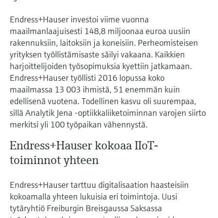
Endress+Hauser investoi viime vuonna
maailmanlaajuisesti 148,8 miljoonaa euroa uusiin
rakennuksiin, laitoksiin ja koneisiin. Perheomisteisen
yrityksen työllistämisaste säilyi vakaana. Kaikkien
harjoittelijoiden työsopimuksia kyettiin jatkamaan.
Endress+Hauser työllisti 2016 lopussa koko
maailmassa 13 003 ihmistä, 51 enemmän kuin
edellisenä vuotena. Todellinen kasvu oli suurempaa,
sillä Analytik Jena -optiikkaliiketoiminnan varojen siirto
merkitsi yli 100 työpaikan vähennystä.
Endress+Hauser kokoaa IIoT-
toiminnot yhteen
Endress+Hauser tarttuu digitalisaation haasteisiin
kokoamalla yhteen lukuisia eri toimintoja. Uusi
tytäryhtiö Freiburgin Breisgaussa Saksassa