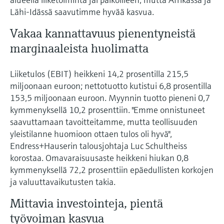
Lähi-Idässä saavutimme hyvää kasvua.
Vakaa kannattavuus pienentyneistä
marginaaleista huolimatta
Liiketulos (EBIT) heikkeni 14,2 prosentilla 215,5
miljoonaan euroon; nettotuotto kutistui 6,8 prosentilla
153,5 miljoonaan euroon. Myynnin tuotto pieneni 0,7
kymmenyksellä 10,2 prosenttiin. "Emme onnistuneet
saavuttamaan tavoitteitamme, mutta teollisuuden
yleistilanne huomioon ottaen tulos oli hyvä",
Endress+Hauserin talousjohtaja Luc Schultheiss
korostaa. Omavaraisuusaste heikkeni hiukan 0,8
kymmenyksellä 72,2 prosenttiin epäedullisten korkojen
ja valuuttavaikutusten takia.
Mittavia investointeja, pientä
työvoiman kasvua