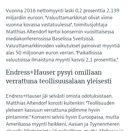
Näytä kaikki
Device Viewer
päätöksentekoa tukevan prosessin
Vuonna 2016 nettomyynti laski 0,2 prosenttia 2,139
Mikroaaltomittaus
Löydä tuotekohtaiset tiedot ja
läpinäkyvyyden ansiosta
miljardiin euroon. "Valuuttamarkkinat olivat viime
dokumentaatio.
vuonna kovassa vastatuulessa", toimitusjohtaja
Memosens technology
Matthias Altendorf kertoi konsernin vuosittaisessa
Varaosahaku
mediakonferenssissa Baselissa Sveitsissä.
Näytä kaikki
Löydä varaosat tuotteen juuren, tilauskoodin
Valuuttamarkkinoiden vaikutukset painoivat myyntiä
tai sarjanumeron perusteella.
alas 50 miljoonan euron verran. "Paikallisissa
valuutoissa ilmaistuna myynti kasvoi 2,1 prosenttia."
Endress+Hauser pysyi omillaan
verrattuna teollisuusalaan yleisesti
Endress+Hauser jäi selvästi omista odotuksistaan.
Matthias Altendorf korosti kuitenkin: "Teollisuuden
yleiseen kasvuun verrattuna pidimme hyvin
pintamme." Konserni selvisi hyvin Euroopassa, mutta
Amerikassa myynti heikkeni. Aasian ja Tyynenmeren
alueella liiketoiminta jäi paikoilleen, mutta Afrikassa ja