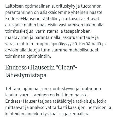
Näytä kaikki
Laitoksen optimaalinen suorituskyky ja tuotannon
Device Viewer
päätöksentekoa tukevan prosessin
Mikroaaltomittaus
parantaminen on asiakkaidemme yhteinen haaste.
Löydä tuotekohtaiset tiedot ja
läpinäkyvyyden ansiosta
Endress+Hauserin räätälöidyt ratkaisut asettavat
dokumentaatio.
Memosens technology
etusijalle näihin haasteisiin vastaamisen tukemalla
Varaosahaku
toimitusketjua, varmistamalla tasapainoisen
Näytä kaikki
massavirran ja parantamalla laskutusmittaus- ja
Löydä varaosat tuotteen juuren, tilauskoodin
tai sarjanumeron perusteella.
varastointitoimintojen läpinäkyvyyttä. Keräämällä ja
arvioimalla tietoja tunnistamme mahdollisuudet
toiminnan optimointiin.
Endress+Hauserin "Clean"-
lähestymistapa
Tehtaan optimaalisen suorituskyvyn ja tuotannon
laadun varmistaminen on kriittinen haaste.
Endress+Hauser tarjoaa räätälöityjä ratkaisuja, jotka
mittaavat ja analysoivat tarkasti kaasujen, nesteiden ja
kiinteiden aineiden fysikaalisia ja kemiallisia