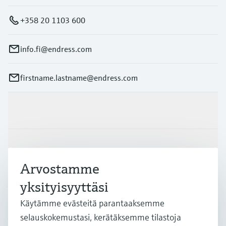
+358 20 1103 600
info.fi@endress.com
firstname.lastname@endress.com
Tuotteet ja palvelut
Teollisuudenalat
Arvostamme
yksityisyyttäsi
Asiakastuki
Käytämme evästeitä parantaaksemme
selauskokemustasi, kerätäksemme tilastoja
Yritys