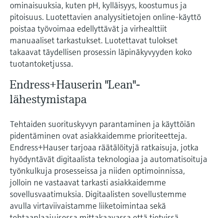
ominaisuuksia, kuten pH, kylläisyys, koostumus ja
pitoisuus. Luotettavien analyysitietojen online-käyttö
poistaa työvoimaa edellyttävät ja virhealttiit
manuaaliset tarkastukset. Luotettavat tulokset
takaavat täydellisen prosessin läpinäkyvyyden koko
tuotantoketjussa.
Endress+Hauserin "Lean"-
lähestymistapa
Tehtaiden suorituskyvyn parantaminen ja käyttöiän
pidentäminen ovat asiakkaidemme prioriteetteja.
Endress+Hauser tarjoaa räätälöityjä ratkaisuja, jotka
hyödyntävät digitaalista teknologiaa ja automatisoituja
työnkulkuja prosesseissa ja niiden optimoinnissa,
jolloin ne vastaavat tarkasti asiakkaidemme
sovellusvaatimuksia. Digitaalisten sovellustemme
avulla virtaviivaistamme liiketoimintaa sekä
tehtaanlaajuisessa mittakaavassa että tietyissä