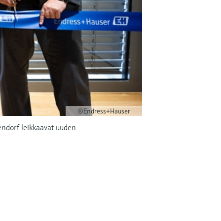
©Endress+Hauser
endorf leikkaavat uuden