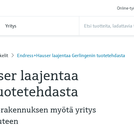
Online-ty
Yritys
kelit
Endress+Hauser laajentaa Gerlingenin tuotetehdasta
er laajentaa
uotetehdasta
orakennuksen myötä yritys
uteen