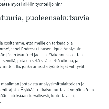
ätee myös kaikkiin työntekijöihin."
htuuria, puoleensakutsuvia
la osoitamme, että meille on tärkeää olla
emme", sanoi Endress+Hauser Liquid Analysisin
än jäsen Manfred Jagiella. "Rakennus osoittaa
inillä, joita on sekä sisällä että ulkona, ja
nnittelulla, jonka ansiosta työntekijät viihtyvät
 maailman johtavista analyysimittalaitteiden ja
imittajista. Älykkäät ratkaisut auttavat ympäristö- ja
än laitoksiaan turvallisesti, luotettavasti,
.