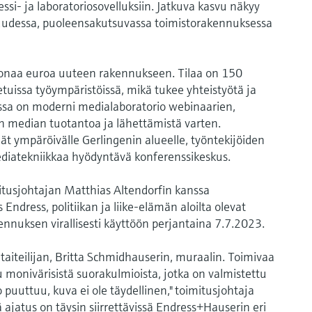
si- ja laboratoriosovelluksiin. Jatkuva kasvu näkyy
 uudessa, puoleensakutsuvassa toimistorakennuksessa
oonaa euroa uuteen rakennukseen. Tilaa on 150
tetuissa työympäristöissä, mikä tukee yhteistyötä ja
ssa on moderni medialaboratorio webinaarien,
en median tuotantoa ja lähettämistä varten.
t ympäröivälle Gerlingenin alueelle, työntekijöiden
mediatekniikkaa hyödyntävä konferenssikeskus.
tusjohtajan Matthias Altendorfin kanssa
ndress, politiikan ja liike-elämän aloilta olevat
kennuksen virallisesti käyttöön perjantaina 7.7.2023.
 taiteilijan, Britta Schmidhauserin, muraalin. Toimivaa
 monivärisistä suorakulmioista, jotka on valmistettu
o puuttuu, kuva ei ole täydellinen," toimitusjohtaja
ä ajatus on täysin siirrettävissä Endress+Hauserin eri