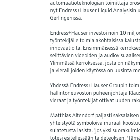
automaatioteknologian toimittaja proses
nyt Endress+Hauser Liquid Analysisin
Gerlingenissä.
Endress+Hauser investoi noin 10 milj
työntekijälle toimialakohtaisissa kalus
innovaatioita. Ensimmäisessä kerrokse
selittävien videoiden ja audiovisuaalis
Ylimmässä kerroksessa, josta on näkymä
ja vierailijoiden käytössä on uusinta 
Yhdessä Endress+Hauser Groupin toimi
hallintoneuvoston puheenjohtaja Klaus E
vieraat ja työntekijät ottivat uuden ra
Matthias Altendorf paljasti saksalaisen
yhteistyötä symboloiva muraali koostuu
sulatetusta lasista. "Jos yksi suorakulmi
totesi esitellessään taideteoksen. "Täm