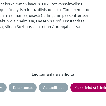
at korkeimman laadun. Lukuisat kansainväliset
quid Analysisin innovatiivisuudesta. Tämä perustuu
en maailmanlaajuisesti Gerlingenin pääkonttorissa
ä Saksin Waldheimissa, Hessenin Groß-Umstadtissa,
sa, Kiinan Suzhoussa ja Intian Aurangabadissa.
Lue samanlaisia aiheita
ys
Tapahtumat
Vastuullisuus
Kaikki lehdistötied