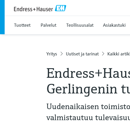
Tuotteet
Palvelut
Teollisuusalat
Asiakastuki
Yritys
Uutiset ja tarinat
Kaikki artik
Endress+Haus
Gerlingenin t
Uudenaikaisen toimist
valmistautuu tulevaisu