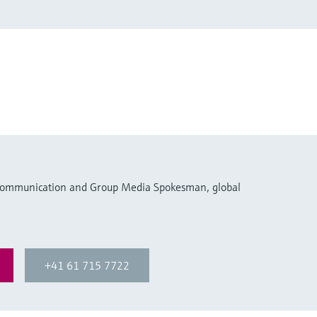
 Communication and Group Media Spokesman, global
+41 61 715 7722