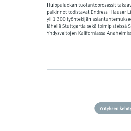
Huippuluokan tuotantoprosessit takaav
palkinnot todistavat Endress+Hauser Li
yli 1 300 työntekijän asiantuntemukse
lähellä Stuttgartia sekä toimipisteiss
Yhdysvaltojen Kaliforniassa Anaheimis
Yrityksen kehit