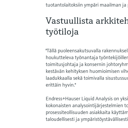
tuotantolaitoksiin ympäri maailman ja p
Vastuullista arkkite
työtiloja
"Tällä puoleensakutsuvalla rakennuksel
houkutteleva työnantaja työntekijöill
toimitusjohtaja ja konsernin johtoryhm
kestävän kehityksen huomioimisen viherse
laadukkaalla sekä toimivalla sisustussuu
erittäin hyvin."
Endress+Hauser Liquid Analysis on yksi
kokonaisten analysointijärjestelmien to
prosessiteollisuuden asiakkaita käyttämä
taloudellisesti ja ympäristöystävällisesti