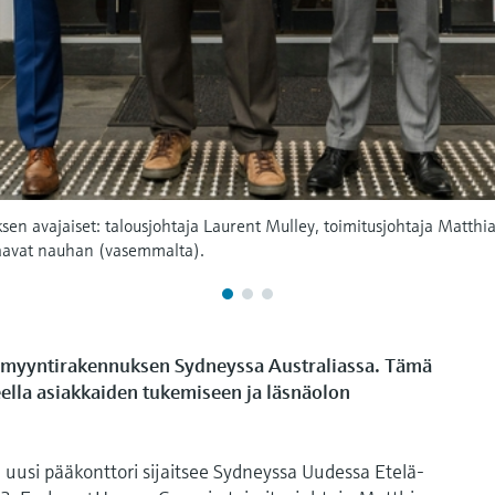
n avajaiset: talousjohtaja Laurent Mulley, toimitusjohtaja Matthias
kkaavat nauhan (vasemmalta).
 myyntirakennuksen Sydneyssa Australiassa. Tämä
ella asiakkaiden tukemiseen ja läsnäolon
 uusi pääkonttori sijaitsee Sydneyssa Uudessa Etelä-