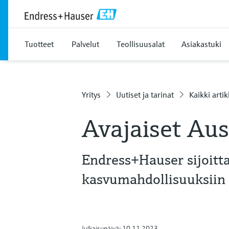
Tuotteet
Palvelut
Teollisuusalat
Asiakastuki
Yritys
Uutiset ja tarinat
Kaikki artik
Avajaiset Aus
Endress+Hauser sijoitt
kasvumahdollisuuksiin
Julkaisupäivä: 10.11.2023