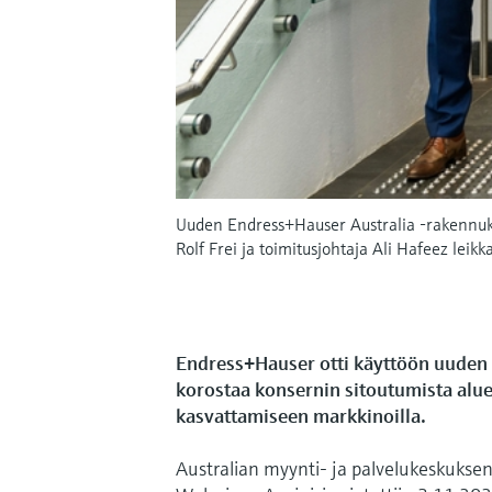
Uuden Endress+Hauser Australia -rakennukse
Rolf Frei ja toimitusjohtaja Ali Hafeez lei
Endress+Hauser otti käyttöön uuden
korostaa konsernin sitoutumista alue
kasvattamiseen markkinoilla.
Australian myynti- ja palvelukeskuksen