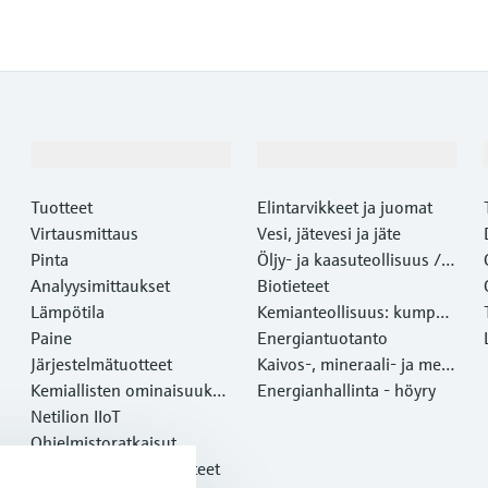
Tuotteet ja palvelut
Teollisuudenalat
Tuotteet
Elintarvikkeet ja juomat
Virtausmittaus
Vesi, jätevesi ja jäte
Pinta
Öljy- ja kaasuteollisuus /
Analyysimittaukset
Marine
Biotieteet
Lämpötila
Kemianteollisuus: kumppa
Paine
ni kestävään menestyksee
Energiantuotanto
Järjestelmätuotteet
n
Kaivos-, mineraali- ja meta
Kemiallisten ominaisuuksi
lliteollisuus
Energianhallinta - höyry
en optinen analyysi
Netilion IIoT
Ohjelmistoratkaisut
Esittelyssä olevat tuotteet