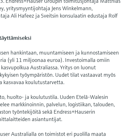
2023. Endress+Hauser Groupin toimitusjohtaja Matthias
ey, yritysmyyntijohtaja Jens Winkelmann,
aja Ali Hafeez ja Sveitsin konsulaatin edustaja Rolf
täyttämiseksi
ksen hankintaan, muuntamiseen ja kunnostamiseen
ria (yli 11 miljoonaa euroa). Investoimalla omiin
n kasvupolkua Australiassa. Yritys on luonut
ökykyisen työympäristön. Uudet tilat vastaavat myös
ja kasvavaa koulutustarvetta.
sto, huolto- ja koulutustila. Uuden Etelä-Walesin
elee markkinoinnin, palvelun, logistiikan, talouden,
aston työntekijöitä sekä Endress+Hauserin
ittalaitteiden asiantuntijat.
r Australialla on toimistot eri puolilla maata