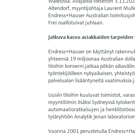
Walesissa. Avajaisia ​​vietettiin 3.11.
Altendorf, myyntijohtaja Laurent Mull
Endress+Hauser Australian toimitusjoht
Frei osallistuivat juhlaan.
Jatkuva kasvu asiakkaiden tarpeiden 
Endress+Hauser on käyttänyt rakennu
yhteensä 19 miljoonaa Australian dolla
tiloihin konserni jatkaa pitkän aikaväli
työntekijöilleen nykyaikaisen, yhteisty
palvelualan lisääntyneitä vaatimuksia 
Uusiin tiloihin kuuluvat toimistot, vara
myyntitiimin lisäksi Sydneyssä työskent
automaatioratkaisujen ja henkilöstöos
tytäryhtiön Analytik Jenan laboratoriom
Vuonna 2001 perustetulla Endress+Hause