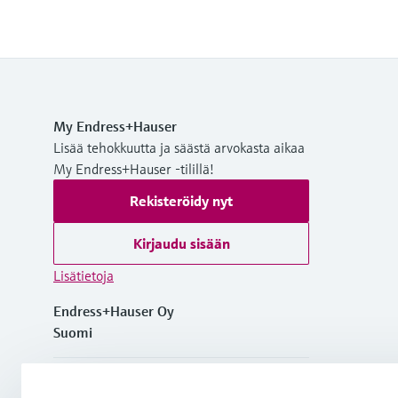
My Endress+Hauser
Lisää tehokkuutta ja säästä arvokasta aikaa
My Endress+Hauser -tilillä!
Rekisteröidy nyt
Kirjaudu sisään
Lisätietoja
Endress+Hauser Oy
Suomi
+358 20 1103 600