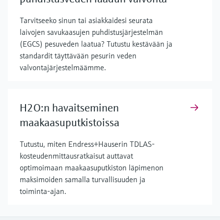
Tarvitseeko sinun tai asiakkaidesi seurata
laivojen savukaasujen puhdistusjärjestelmän
(EGCS) pesuveden laatua? Tutustu kestävään ja
standardit täyttävään pesurin veden
valvontajärjestelmäämme.
H2O:n havaitseminen
maakaasuputkistoissa
Tutustu, miten Endress+Hauserin TDLAS-
kosteudenmittausratkaisut auttavat
optimoimaan maakaasuputkiston läpimenon
maksimoiden samalla turvallisuuden ja
toiminta-ajan.