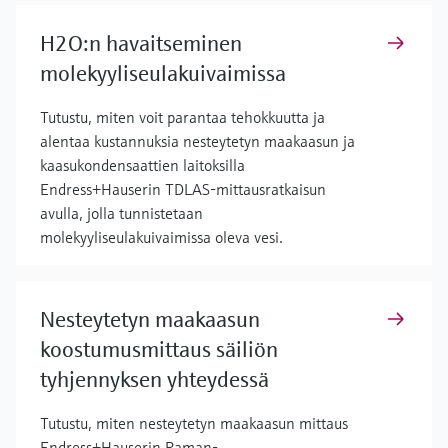
H2O:n havaitseminen
molekyyliseulakuivaimissa
Tutustu, miten voit parantaa tehokkuutta ja
alentaa kustannuksia nesteytetyn maakaasun ja
kaasukondensaattien laitoksilla
Endress+Hauserin TDLAS-mittausratkaisun
avulla, jolla tunnistetaan
molekyyliseulakuivaimissa oleva vesi.
Nesteytetyn maakaasun
koostumusmittaus säiliön
tyhjennyksen yhteydessä
Tutustu, miten nesteytetyn maakaasun mittaus
Endress+Hauserin Raman-