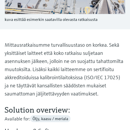
Näytä kaikki
Device Viewer
päätöksentekoa tukevan prosessin
Mikroaaltomittaus
Löydä tuotekohtaiset tiedot ja
läpinäkyvyyden ansiosta
kuva esittää esimerkin saatavilla olevasta ratkaisusta
dokumentaatio.
Memosens technology
Varaosahaku
Näytä kaikki
Löydä varaosat tuotteen juuren, tilauskoodin
Mittausratkaisumme turvallisuustaso on korkea. Sekä
tai sarjanumeron perusteella.
yksittäiset laitteet että koko ratkaisu suljetaan
asennuksen jälkeen, jolloin ne on suojattu tahattomilta
muutoksilta. Lisäksi kaikki laitteemme on sertifioitu
akkreditoiduissa kalibrointilaitoksissa (ISO/IEC 17025)
ja ne täyttävät kansallisten säädösten mukaiset
saumattoman jäljitettävyyden vaatimukset.
Solution overview:
Available for:
Öljy, kaasu / meriala