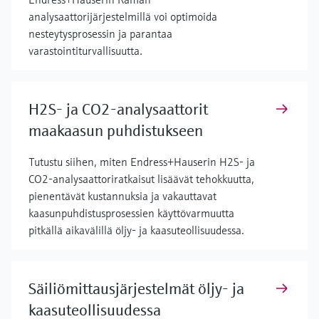
analysaattorijärjestelmillä voi optimoida
nesteytysprosessin ja parantaa
varastointiturvallisuutta.
H2S- ja CO2-analysaattorit
maakaasun puhdistukseen
Tutustu siihen, miten Endress+Hauserin H2S- ja
CO2-analysaattoriratkaisut lisäävät tehokkuutta,
pienentävät kustannuksia ja vakauttavat
kaasunpuhdistusprosessien käyttövarmuutta
pitkällä aikavälillä öljy- ja kaasuteollisuudessa.
Säiliömittausjärjestelmät öljy- ja
kaasuteollisuudessa