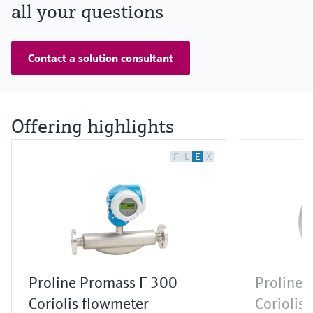
all your questions
Contact a solution consultant
Offering highlights
F
L
E
X
Proline Promass F 300
Proline 
Coriolis flowmeter
Coriolis