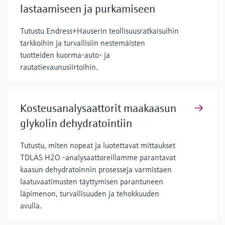
lastaamiseen ja purkamiseen
Tutustu Endress+Hauserin teollisuusratkaisuihin
tarkkoihin ja turvallisiin nestemäisten
tuotteiden kuorma-auto- ja
rautatievaunusiirtoihin.
Kosteusanalysaattorit maakaasun
glykolin dehydratointiin
Tutustu, miten nopeat ja luotettavat mittaukset
TDLAS H2O -analysaattoreillamme parantavat
kaasun dehydratoinnin prosesseja varmistaen
laatuvaatimusten täyttymisen parantuneen
läpimenon, turvallisuuden ja tehokkuuden
avulla.