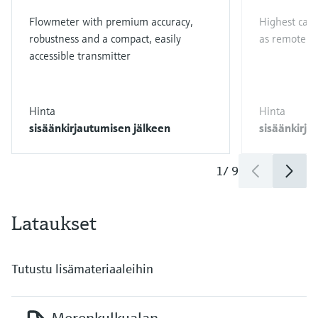
Flowmeter with premium accuracy,
Highest capa
robustness and a compact, easily
as remote ve
accessible transmitter
Hinta
Hinta
sisäänkirjautumisen jälkeen
sisäänkirja
1
/
9
Lataukset
Tutustu lisämateriaaleihin