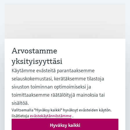
Tuotteet ja palvelut
Teollisuudenalat
Arvostamme
Asiakastuki
yksityisyyttäsi
Käytämme evästeitä parantaaksemme
Yritys
selauskokemustasi, kerätäksemme tilastoja
sivuston toiminnan optimoimiseksi ja
toimittaaksemme räätälöityjä mainoksia tai
sisältöä.
FIN
•
Suomi
Valitsemalla "Hyväksy kaikki" hyväksyt evästeiden käytön.
lisätietoja
evästekäytännöstämme
.
Hyväksy kaikki
Copyright © Endress+Hauser Group Services AG