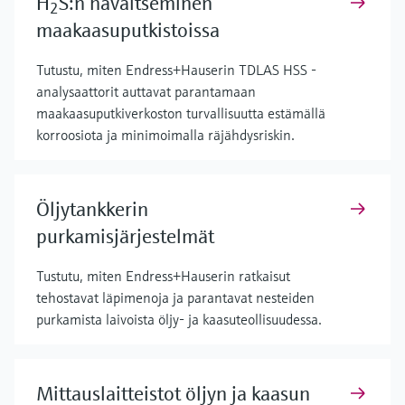
H
S:n havaitseminen
2
maakaasuputkistoissa
Tutustu, miten Endress+Hauserin TDLAS HSS -
analysaattorit auttavat parantamaan
maakaasuputkiverkoston turvallisuutta estämällä
korroosiota ja minimoimalla räjähdysriskin.
Öljytankkerin
purkamisjärjestelmät
Tustutu, miten Endress+Hauserin ratkaisut
tehostavat läpimenoja ja parantavat nesteiden
purkamista laivoista öljy- ja kaasuteollisuudessa.
Mittauslaitteistot öljyn ja kaasun