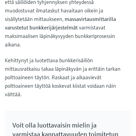
että säiliöiden tyhjennyksen yhteydessä
muodostuvat ilmataskut havaitaan oikein ja
sisällytetään mittaukseen,
massavirtausmittarilla
varustetut bunkkerijärjestelmät
varmistavat
maksimaalisen läpinäkyvyyden bunkkeriprosessin
aikana.
Kehittynyt ja luotettava bunkkerisäiliön
mittausratkaisu takaa läpinäkyvän ja erittäin tarkan
polttoaineen täytön. Raskaat ja aikaavievät
polttoaineen täyttöä koskevat kiistat voidaan näin
välttää.
Voit olla luottavaisin mielin ja
varmistaa kannattavuuden toimitetun