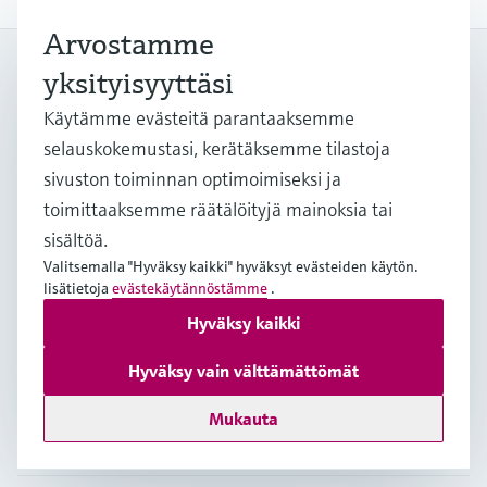
Arvostamme
My Endress+Hauser
yksityisyyttäsi
Lisää tehokkuutta ja säästä arvokasta aikaa My
Käytämme evästeitä parantaaksemme
Endress+Hauser -tilillä!
selauskokemustasi, kerätäksemme tilastoja
Rekisteröidy nyt
sivuston toiminnan optimoimiseksi ja
toimittaaksemme räätälöityjä mainoksia tai
Kirjaudu sisään
sisältöä.
Lisätietoja
Valitsemalla "Hyväksy kaikki" hyväksyt evästeiden käytön.
lisätietoja
evästekäytännöstämme
.
Endress+Hauser Oy
Suomi
Hyväksy kaikki
Hyväksy vain välttämättömät
+358 20 1103 600
Mukauta
info.fi@endress.com