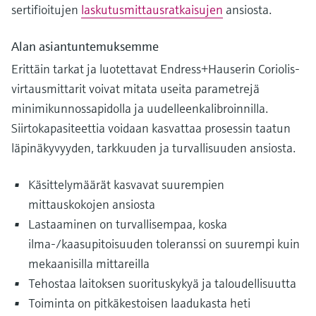
sertifioitujen
laskutusmittausratkaisujen
ansiosta.
Alan asiantuntemuksemme
Erittäin tarkat ja luotettavat Endress+Hauserin Coriolis-
virtausmittarit voivat mitata useita parametrejä
minimikunnossapidolla ja uudelleenkalibroinnilla.
Siirtokapasiteettia voidaan kasvattaa prosessin taatun
läpinäkyvyyden, tarkkuuden ja turvallisuuden ansiosta.
Käsittelymäärät kasvavat suurempien
mittauskokojen ansiosta
Lastaaminen on turvallisempaa, koska
ilma-/kaasupitoisuuden toleranssi on suurempi kuin
mekaanisilla mittareilla
Tehostaa laitoksen suorituskykyä ja taloudellisuutta
Toiminta on pitkäkestoisen laadukasta heti