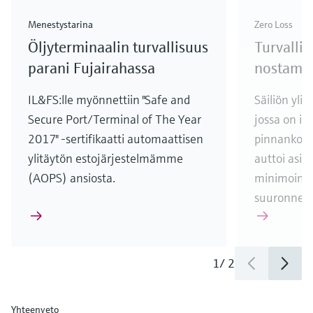
Menestystarina
Zero Loss
Öljyterminaalin turvallisuus
Turvalli
parani Fujairahassa
nostami
IL&FS:lle myönnettiin "Safe and
Säiliön yli
Secure Port/Terminal of The Year
jossa on it
2017" -sertifikaatti automaattisen
pinnankork
ylitäytön estojärjestelmämme
auttoi asi
(AOPS) ansiosta.
minimoim
suuronnet
1
/
2
Yhteenveto