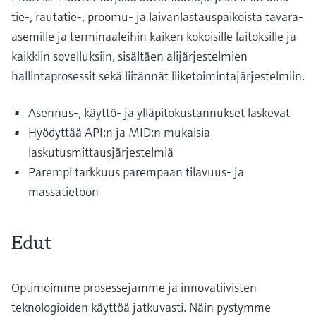
tie-, rautatie-, proomu- ja laivanlastauspaikoista tavara-
asemille ja terminaaleihin kaiken kokoisille laitoksille ja
kaikkiin sovelluksiin, sisältäen alijärjestelmien
hallintaprosessit sekä liitännät liiketoimintajärjestelmiin.
Asennus-, käyttö- ja ylläpitokustannukset laskevat
Hyödyttää API:n ja MID:n mukaisia
laskutusmittausjärjestelmiä
Parempi tarkkuus parempaan tilavuus- ja
massatietoon
Edut
Optimoimme prosessejamme ja innovatiivisten
teknologioiden käyttöä jatkuvasti. Näin pystymme