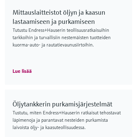
Mittauslaitteistot öljyn ja kaasun
lastaamiseen ja purkamiseen
Tutustu Endress+Hauserin teollisuusratkaisuihin
tarkkoihin ja turvallisiin nestemäisten tuotteiden
kuorma-auto- ja rautatievaunusiirtoihin.
Lue lisää
Öljytankkerin purkamisjärjestelmät
Tustutu, miten Endress+Hauserin ratkaisut tehostavat
läpimenoja ja parantavat nesteiden purkamista
laivoista öljy- ja kaasuteollisuudessa.