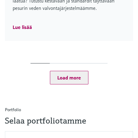
laatua? Tutustu kestävään ja standardit täyttävään
pesurin veden valvontajärjestelmäämme.
Lue lisää
Load more
Portfolio
Selaa portfoliotamme