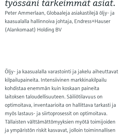
työssäni tärkeimmät asiat.
Peter Ammerlaan, Globaaleja asiakastilejä öljy- ja
kaasualalla hallinnoiva johtaja, Endress+Hauser
(Alankomaat) Holding BV
Öljy- ja kaasualalla varastointi ja jakelu aiheuttavat
kilpailupaineita. Intensiivinen markkinakilpailu
kohdistaa enemmän kuin koskaan paineita
laitoksen taloudellisuuteen. Säiliötilavuus on
optimoitava, inventaarioita on hallittava tarkasti ja
myös lastaus- ja siirtoprosessit on optimoitava.
Tällaisten välttämättömyyksien myötä toimijoiden
ja ympäristön riskit kasvavat, jolloin toiminnallisen