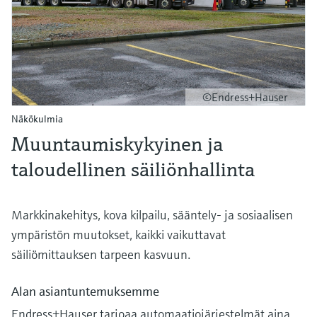
©Endress+Hauser
Näkökulmia
Muuntaumiskykyinen ja
taloudellinen säiliönhallinta
Markkinakehitys, kova kilpailu, sääntely- ja sosiaalisen
ympäristön muutokset, kaikki vaikuttavat
säiliömittauksen tarpeen kasvuun.
Alan asiantuntemuksemme
Endress+Hauser tarjoaa automaatiojärjestelmät aina