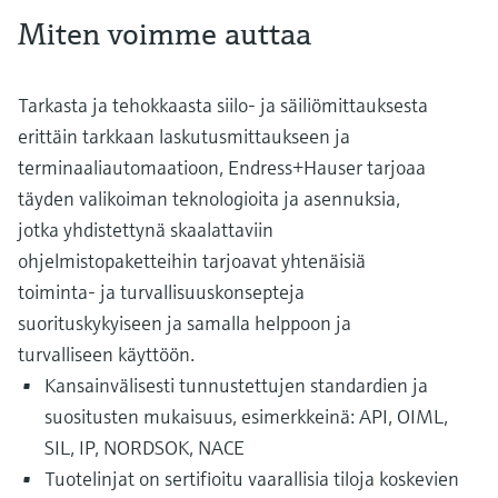
Miten voimme auttaa
Tarkasta ja tehokkaasta siilo- ja säiliömittauksesta
erittäin tarkkaan laskutusmittaukseen ja
terminaaliautomaatioon, Endress+Hauser tarjoaa
täyden valikoiman teknologioita ja asennuksia,
jotka yhdistettynä skaalattaviin
ohjelmistopaketteihin tarjoavat yhtenäisiä
toiminta- ja turvallisuuskonsepteja
suorituskykyiseen ja samalla helppoon ja
turvalliseen käyttöön.
Kansainvälisesti tunnustettujen standardien ja
suositusten mukaisuus, esimerkkeinä: API, OIML,
SIL, IP, NORDSOK, NACE
Tuotelinjat on sertifioitu vaarallisia tiloja koskevien