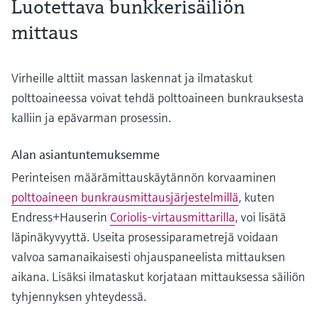
Luotettava bunkkerisäiliön
mittaus
Virheille alttiit massan laskennat ja ilmataskut
polttoaineessa voivat tehdä polttoaineen bunkrauksesta
kalliin ja epävarman prosessin.
Alan asiantuntemuksemme
Perinteisen määrämittauskäytännön korvaaminen
polttoaineen bunkrausmittausjärjestelmillä
, kuten
Endress+Hauserin
Coriolis-virtausmittarilla
, voi lisätä
läpinäkyvyyttä. Useita prosessiparametrejä voidaan
valvoa samanaikaisesti ohjauspaneelista mittauksen
aikana. Lisäksi ilmataskut korjataan mittauksessa säiliön
tyhjennyksen yhteydessä.