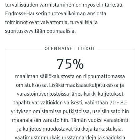
turvallisuuden varmistaminen on myös elintärkeää.
Endress+Hauserin tuotevalikoiman ansiosta
toiminnot ovat vaivattomia, turvallisia ja
suorituskyvyltään optimaalisia.
OLENNAISET TIEDOT
75%
maailman säiliökalustosta on riippumattomassa
omistuksessa. Lisäksi maakaasukuljetuksissa ja
varastointiverkostoissa lähes kaikki kuljetukset
tapahtuvat valtioiden välisesti, vähintään 70 - 80
yrityksen omistamissa putkistoissa, useisiin satoihin
maanalaisiin varastoihin. Tämän vuoksi varastointi
ja kuljetus muodostavat tiukkoja tarkastuksia,
vaatimustenmukaisuusstandardeja ja säädöksiä