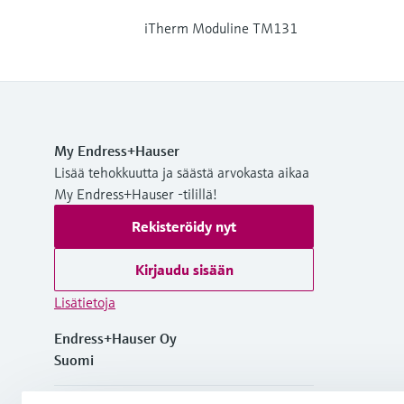
iTherm Moduline TM131
My Endress+Hauser
Lisää tehokkuutta ja säästä arvokasta aikaa
My Endress+Hauser -tilillä!
Rekisteröidy nyt
Kirjaudu sisään
Lisätietoja
Endress+Hauser Oy
Suomi