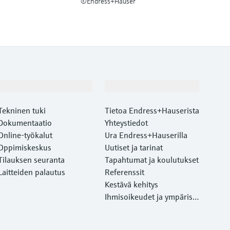
©Endress+Hauser
Asiakastuki
Yritys
Tekninen tuki
Tietoa Endress+Hauserista
Dokumentaatio
Yhteystiedot
Online-työkalut
Ura Endress+Hauserilla
Oppimiskeskus
Uutiset ja tarinat
Tilauksen seuranta
Tapahtumat ja koulutukset
Laitteiden palautus
Referenssit
Kestävä kehitys
Ihmisoikeudet ja ympärist
önsuojelu