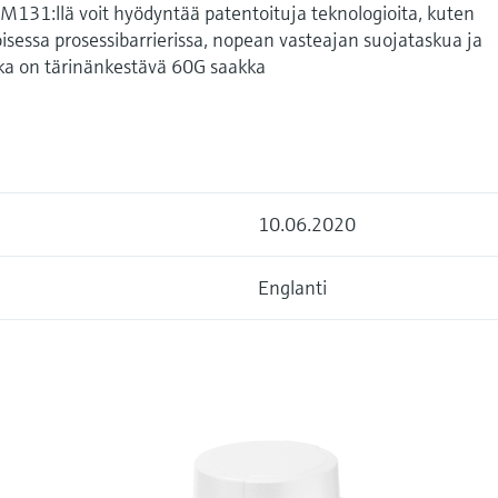
131:llä voit hyödyntää patentoituja teknologioita, kuten
oisessa prosessibarrierissa, nopean vasteajan suojataskua ja
ka on tärinänkestävä 60G saakka
10.06.2020
Englanti