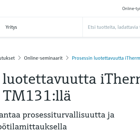
Online-ty
Yritys
utukset
Online-seminaarit
Prosessin luotettavuutta iThe
 luotettavuutta iThe
 TM131:llä
ntaa prosessiturvallisuutta ja
ötilamittauksella