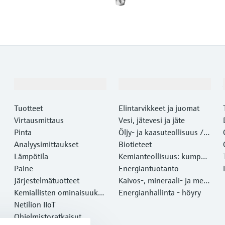
Tuotteet ja palvelut
Teollisuudenalat
Tuotteet
Elintarvikkeet ja juomat
Virtausmittaus
Vesi, jätevesi ja jäte
Pinta
Öljy- ja kaasuteollisuus /
Analyysimittaukset
Marine
Biotieteet
Lämpötila
Kemianteollisuus: kumppa
Paine
ni kestävään menestyksee
Energiantuotanto
Järjestelmätuotteet
n
Kaivos-, mineraali- ja meta
Kemiallisten ominaisuuksi
lliteollisuus
Energianhallinta - höyry
en optinen analyysi
Netilion IIoT
Ohjelmistoratkaisut