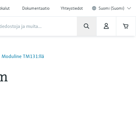
ökalut
Dokumentaatio
Yhteystiedot
Suomi (Suomi)
rm Moduline TM131:llä
rm