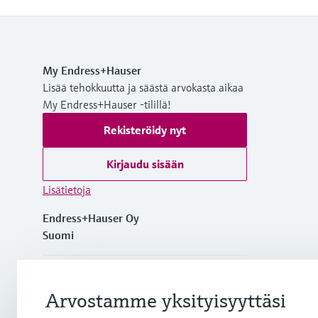
My Endress+Hauser
Lisää tehokkuutta ja säästä arvokasta aikaa
My Endress+Hauser -tilillä!
Rekisteröidy nyt
Kirjaudu sisään
Lisätietoja
Endress+Hauser Oy
Suomi
+358 20 1103 600
Arvostamme yksityisyyttäsi
info.fi@endress.com