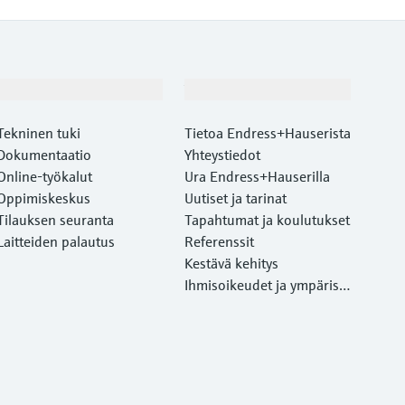
Asiakastuki
Yritys
Tekninen tuki
Tietoa Endress+Hauserista
Dokumentaatio
Yhteystiedot
Online-työkalut
Ura Endress+Hauserilla
Oppimiskeskus
Uutiset ja tarinat
Tilauksen seuranta
Tapahtumat ja koulutukset
Laitteiden palautus
Referenssit
Kestävä kehitys
Ihmisoikeudet ja ympärist
önsuojelu