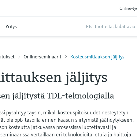
Online-ty
Yritys
utukset
Online-seminaarit
Kosteusmittauksen jäljitys
ttauksen jäljitys
n jäljitystä TDL-teknologialla
i pysähtyy täysin, mikäli kosteuspitoisuudet nesteytetyn
ät ole ppb-tasoilla ennen kaasun siirtymistä jäähdytykseen.
n kosteutta jatkuvassa prosessissa luotettavasti ja
eminaarissa vertaillaan eri teknologioita, etuja ja haittoja