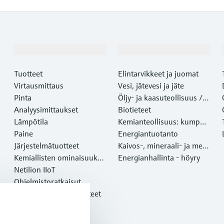
Tuotteet ja palvelut
Teollisuudenalat
Tuotteet
Elintarvikkeet ja juomat
Virtausmittaus
Vesi, jätevesi ja jäte
Pinta
Öljy- ja kaasuteollisuus /
Analyysimittaukset
Marine
Biotieteet
Lämpötila
Kemianteollisuus: kumppa
Paine
ni kestävään menestyksee
Energiantuotanto
Järjestelmätuotteet
n
Kaivos-, mineraali- ja meta
Kemiallisten ominaisuuksi
lliteollisuus
Energianhallinta - höyry
en optinen analyysi
Netilion IIoT
Ohjelmistoratkaisut
Esittelyssä olevat tuotteet
Online-työkalut
Palvelut