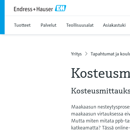
Tuotteet
Palvelut
Teollisuusalat
Asiakastuki
Yritys
Tapahtumat ja koul
Kosteusmi
Kosteusmittaukse
Maakaasun nesteytysprosess
maakaasun virtauksessa eiv
Mutta miten mitata ppb-taso
katkeamatta? Tässä online-s