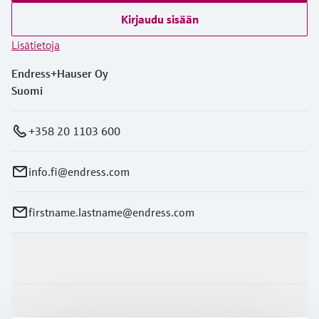
Kirjaudu sisään
Lisätietoja
Endress+Hauser Oy
Suomi
+358 20 1103 600
info.fi@endress.com
firstname.lastname@endress.com
Tuotteet ja palvelut
Teollisuudenalat