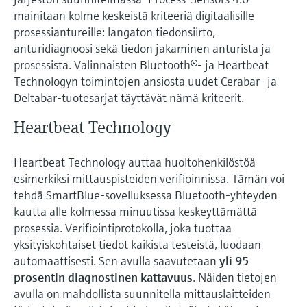
mainitaan kolme keskeistä kriteeriä digitaalisille
prosessiantureille: langaton tiedonsiirto,
anturidiagnoosi sekä tiedon jakaminen anturista ja
prosessista. Valinnaisten Bluetooth®- ja Heartbeat
Technologyn toimintojen ansiosta uudet Cerabar- ja
Deltabar-tuotesarjat täyttävät nämä kriteerit.
Heartbeat Technology
Heartbeat Technology auttaa huoltohenkilöstöä
esimerkiksi mittauspisteiden verifioinnissa. Tämän voi
tehdä SmartBlue-sovelluksessa Bluetooth-yhteyden
kautta alle kolmessa minuutissa keskeyttämättä
prosessia. Verifiointiprotokolla, joka tuottaa
yksityiskohtaiset tiedot kaikista testeistä, luodaan
automaattisesti. Sen avulla saavutetaan
yli 95
prosentin diagnostinen kattavuus
. Näiden tietojen
avulla on mahdollista suunnitella mittauslaitteiden