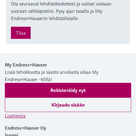
Ota seuraavat lehdistötiedotteet ja uutiset vastaan
suoraan sähköpostiisi. Pysy ajan tasalla ja liity
Endress+Hauserin lehdistölistalle.
Tilaa
My Endress+Hauser
Lisää tehokkuutta ja säästä arvokasta aikaa My
Endress+Hauser -tilillä!
Rekisteröidy nyt
Kirjaudu sisään
Lisätietoja
Endress+Hauser Oy
Suomi