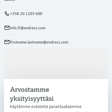
+358 20 1103 600
info.fi@endress.com
firstname.lastname@endress.com
Tuotteet ja palvelut
Teollisuudenalat
Arvostamme
Asiakastuki
yksityisyyttäsi
Käytämme evästeitä parantaaksemme