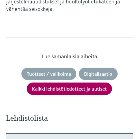
järjestelmäuudistukset ja huoltotyöt etukäteen ja
vähentää seisokkeja.
Lue samanlaisia aiheita
Tuotteet / valikoima
Digitalisaatio
Kaikki lehdistötiedotteet ja uutiset
Lehdistölista