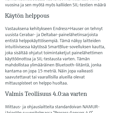
Näytä kaikki
vuosina ja sen myötä myös kalliiden SIL-testien määrä
Device Viewer
päätöksentekoa tukevan prosessin
Mikroaaltomittaus
Löydä tuotekohtaiset tiedot ja
läpinäkyvyyden ansiosta
Käytön helppous
dokumentaatio.
Memosens technology
Vastauksena kehitykseen Endress+Hauser on tehnyt
Varaosahaku
uusista Cerabar- ja Deltabar-painelähetinsarjoista
Näytä kaikki
Löydä varaosat tuotteen juuren, tilauskoodin
entistä helppokäyttöisempiä. Tämä näkyy laitteiden
tai sarjanumeron perusteella.
intuitiivisessa käytössä SmartBlue-sovelluksen kautta,
joka sisältää ohjatut toimintaketjut painelähettimen
käyttöönottoa ja SIL-testausta varten. Tämän
mahdollistaa ylimääräinen Bluetooth-liitäntä, jonka
kantama on jopa 15 metriä. Näin jopa vaikeasti
saavutettavat tai vaarallisilla alueilla olevat
mittauspisteet on helppo huoltaa.
Valmis Teollisuus 4.0:aa varten
Mittaus- ja ohjauslaitteita standardoivan NAMUR-
järjestön suunnitelmassa ”Process-Sensors 4.0”