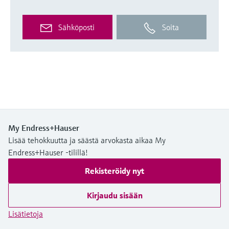
Sähköposti
Soita
My Endress+Hauser
Lisää tehokkuutta ja säästä arvokasta aikaa My
Endress+Hauser -tilillä!
Rekisteröidy nyt
Kirjaudu sisään
Lisätietoja