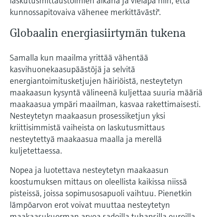
laskutusmittaustoimien aikana ja vieläpä niin, että
kunnossapitovaiva vähenee merkittävästi".
Globaalin energiasiirtymän tukena
Samalla kun maailma yrittää vähentää
kasvihuonekaasupäästöjä ja selvitä
energiantoimitusketjujen häiriöistä, nesteytetyn
maakaasun kysyntä välineenä kuljettaa suuria määriä
maakaasua ympäri maailman, kasvaa rakettimaisesti.
Nesteytetyn maakaasun prosessiketjun yksi
kriittisimmistä vaiheista on laskutusmittaus
nesteytettyä maakaasua maalla ja merellä
kuljetettaessa.
Nopea ja luotettava nesteytetyn maakaasun
koostumuksen mittaus on oleellista kaikissa niissä
pisteissä, joissa sopimusosapuoli vaihtuu. Pienetkin
lämpöarvon erot voivat muuttaa nesteytetyn
maakaasukuorman arvoa sadoilla tuhansilla euroilla.