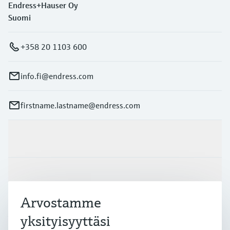
Endress+Hauser Oy
Suomi
+358 20 1103 600
info.fi@endress.com
firstname.lastname@endress.com
Tuotteet ja palvelut
Teollisuudenalat
Arvostamme
Asiakastuki
yksityisyyttäsi