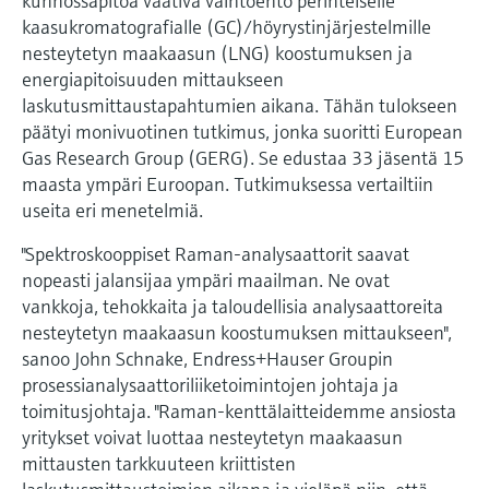
kunnossapitoa vaativa vaihtoehto perinteiselle
Näytä kaikki
Device Viewer
päätöksentekoa tukevan prosessin
kaasukromatografialle (GC)/höyrystinjärjestelmille
Mikroaaltomittaus
nesteytetyn maakaasun (LNG) koostumuksen ja
Löydä tuotekohtaiset tiedot ja
läpinäkyvyyden ansiosta
dokumentaatio.
energiapitoisuuden mittaukseen
Memosens technology
laskutusmittaustapahtumien aikana. Tähän tulokseen
Varaosahaku
päätyi monivuotinen tutkimus, jonka suoritti European
Näytä kaikki
Löydä varaosat tuotteen juuren, tilauskoodin
Gas Research Group (GERG). Se edustaa 33 jäsentä 15
tai sarjanumeron perusteella.
maasta ympäri Euroopan. Tutkimuksessa vertailtiin
useita eri menetelmiä.
"Spektroskooppiset Raman-analysaattorit saavat
nopeasti jalansijaa ympäri maailman. Ne ovat
vankkoja, tehokkaita ja taloudellisia analysaattoreita
nesteytetyn maakaasun koostumuksen mittaukseen",
sanoo John Schnake, Endress+Hauser Groupin
prosessianalysaattoriliiketoimintojen johtaja ja
toimitusjohtaja. "Raman-kenttälaitteidemme ansiosta
yritykset voivat luottaa nesteytetyn maakaasun
mittausten tarkkuuteen kriittisten