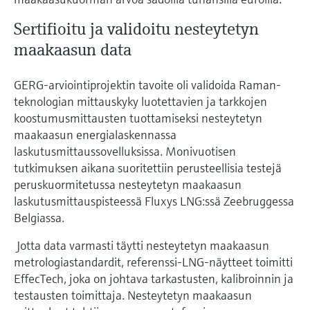
Sertifioitu ja validoitu nesteytetyn
maakaasun data
GERG-arviointiprojektin tavoite oli validoida Raman-
teknologian mittauskyky luotettavien ja tarkkojen
koostumusmittausten tuottamiseksi nesteytetyn
maakaasun energialaskennassa
laskutusmittaussovelluksissa. Monivuotisen
tutkimuksen aikana suoritettiin perusteellisia testejä
peruskuormitetussa nesteytetyn maakaasun
laskutusmittauspisteessä Fluxys LNG:ssä Zeebruggessa
Belgiassa.
Jotta data varmasti täytti nesteytetyn maakaasun
metrologiastandardit, referenssi-LNG-näytteet toimitti
EffecTech, joka on johtava tarkastusten, kalibroinnin ja
testausten toimittaja. Nesteytetyn maakaasun