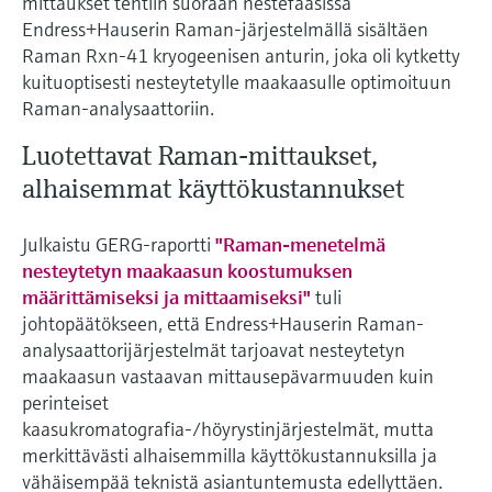
mittaukset tehtiin suoraan nestefaasissa
Endress+Hauserin Raman-järjestelmällä sisältäen
Raman Rxn-41 kryogeenisen anturin, joka oli kytketty
kuituoptisesti nesteytetylle maakaasulle optimoituun
Raman-analysaattoriin.
Luotettavat Raman-mittaukset,
alhaisemmat käyttökustannukset
Julkaistu GERG-raportti
"Raman-menetelmä
nesteytetyn maakaasun koostumuksen
määrittämiseksi ja mittaamiseksi"
tuli
johtopäätökseen, että Endress+Hauserin Raman-
analysaattorijärjestelmät tarjoavat nesteytetyn
maakaasun vastaavan mittausepävarmuuden kuin
perinteiset
kaasukromatografia-/höyrystinjärjestelmät, mutta
merkittävästi alhaisemmilla käyttökustannuksilla ja
vähäisempää teknistä asiantuntemusta edellyttäen.