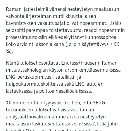
Raman-järjestelmä vähensi nesteytetyn maakaasun
valvontajärjestelmän mutkikkuutta ja sen
käynnistyksen vakautusajat olivat nopeammat. Lisäksi
se osoitti parempaa toistettavuutta, reagoi nopeammin
prosessimuutoksiin eikä edellyttänyt kunnossapitoa
koko arviointijakson aikana (jolloin käytettävyys > 99
%).
Nämä tulokset osoittavat Endress+Hauserin Raman -
mittausteknologian käytön arvon kenttäasennuksissa
LNG-peruskuormitus-, satelliitti- ja
huippukuormituskohteissa sekä LNG-autojen
lastauksessa ja polttoainesäiliöaluksissa.
"Olemme erittäin tyytyväisiä siihen, että GERG-
tutkimuksen tulokset vahvistavat Raman-
analysaattorivalikoimamme arvoa nesteytetyn
maakaasun laskutusmittaussovelluksissa", lisää John
Schnake. "Tuottamalla nopeita ja luotettavia